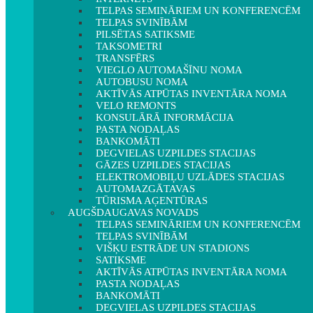
TELPAS SEMINĀRIEM UN KONFERENCĒM
TELPAS SVINĪBĀM
PILSĒTAS SATIKSME
TAKSOMETRI
TRANSFĒRS
VIEGLO AUTOMAŠĪNU NOMA
AUTOBUSU NOMA
AKTĪVĀS ATPŪTAS INVENTĀRA NOMA
VELO REMONTS
KONSULĀRĀ INFORMĀCIJA
PASTA NODAĻAS
BANKOMĀTI
DEGVIELAS UZPILDES STACIJAS
GĀZES UZPILDES STACIJAS
ELEKTROMOBIĻU UZLĀDES STACIJAS
AUTOMAZGĀTAVAS
TŪRISMA AĢENTŪRAS
AUGŠDAUGAVAS NOVADS
TELPAS SEMINĀRIEM UN KONFERENCĒM
TELPAS SVINĪBĀM
VIŠĶU ESTRĀDE UN STADIONS
SATIKSME
AKTĪVĀS ATPŪTAS INVENTĀRA NOMA
PASTA NODAĻAS
BANKOMĀTI
DEGVIELAS UZPILDES STACIJAS