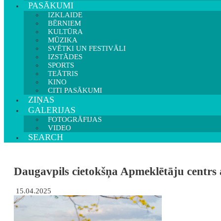
PASĀKUMI
IZKLAIDE
BĒRNIEM
KULTŪRA
MŪZIKA
SVĒTKI UN FESTIVĀLI
IZSTĀDES
SPORTS
TEĀTRIS
KINO
CITI PASĀKUMI
ZIŅAS
GALERIJAS
FOTOGRĀFIJAS
VIDEO
SEARCH
Daugavpils cietokšņa Apmeklētāju centrs 
15.04.2025