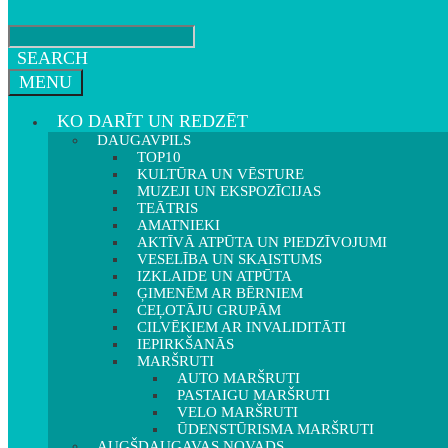
SEARCH
MENU
KO DARĪT UN REDZĒT
DAUGAVPILS
TOP10
KULTŪRA UN VĒSTURE
MUZEJI UN EKSPOZĪCIJAS
TEĀTRIS
AMATNIEKI
AKTĪVĀ ATPŪTA UN PIEDZĪVOJUMI
VESELĪBA UN SKAISTUMS
IZKLAIDE UN ATPŪTA
ĢIMENĒM AR BĒRNIEM
CEĻOTĀJU GRUPĀM
CILVĒKIEM AR INVALIDITĀTI
IEPIRKŠANĀS
MARŠRUTI
AUTO MARŠRUTI
PASTAIGU MARŠRUTI
VELO MARŠRUTI
ŪDENSTŪRISMA MARŠRUTI
AUGŠDAUGAVAS NOVADS