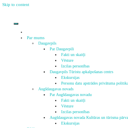
Skip to content
Par mums
Daugavpils
Par Daugavpili
Fakti un skaitļi
Vēsture
Izcilas personības
Daugavpils Tūristu apkalpošanas centrs
Ekskursijas
Personu datu apstrādes privātuma politik
Augšdaugavas novads
Par Augšdaugavas novadu
Fakti un skaitļi
Vēsture
Izcilas personības
Augšdaugavas novada Kultūras un tūrisma pārva
Ekskursijas