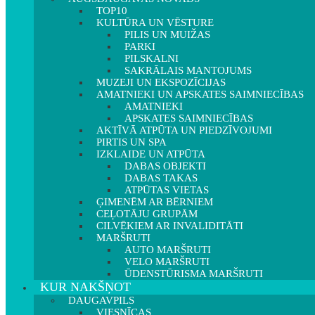
TOP10
KULTŪRA UN VĒSTURE
PILIS UN MUIŽAS
PARKI
PILSKALNI
SAKRĀLAIS MANTOJUMS
MUZEJI UN EKSPOZĪCIJAS
AMATNIEKI UN APSKATES SAIMNIECĪBAS
AMATNIEKI
APSKATES SAIMNIECĪBAS
AKTĪVĀ ATPŪTA UN PIEDZĪVOJUMI
PIRTIS UN SPA
IZKLAIDE UN ATPŪTA
DABAS OBJEKTI
DABAS TAKAS
ATPŪTAS VIETAS
ĢIMENĒM AR BĒRNIEM
CEĻOTĀJU GRUPĀM
CILVĒKIEM AR INVALIDITĀTI
MARŠRUTI
AUTO MARŠRUTI
VELO MARŠRUTI
ŪDENSTŪRISMA MARŠRUTI
KUR NAKŠŅOT
DAUGAVPILS
VIESNĪCAS