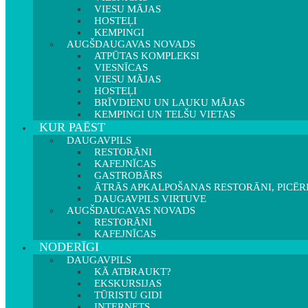
VIESU MĀJAS
HOSTEĻI
KEMPINGI
AUGŠDAUGAVAS NOVADS
ATPŪTAS KOMPLEKSI
VIESNĪCAS
VIESU MĀJAS
HOSTEĻI
BRĪVDIENU UN LAUKU MĀJAS
KEMPINGI UN TELŠU VIETAS
KUR PAĒST
DAUGAVPILS
RESTORĀNI
KAFEJNĪCAS
GASTROBĀRS
ĀTRĀS APKALPOŠANAS RESTORĀNI, PICĒR
DAUGAVPILS VIRTUVE
AUGŠDAUGAVAS NOVADS
RESTORĀNI
KAFEJNĪCAS
NODERĪGI
DAUGAVPILS
KĀ ATBRAUKT?
EKSKURSIJAS
TŪRISTU GIDI
INTERNETS