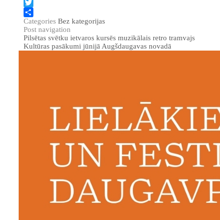
Facebook
Twitter
Categories
Bez kategorijas
Share
Post navigation
Pilsētas svētku ietvaros kursēs muzikālais retro tramvajs
Kultūras pasākumi jūnijā Augšdaugavas novadā