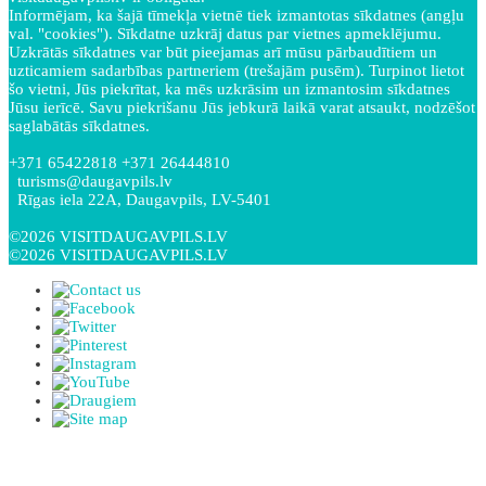
Informējam, ka šajā tīmekļa vietnē tiek izmantotas sīkdatnes (angļu
val. "cookies"). Sīkdatne uzkrāj datus par vietnes apmeklējumu.
Uzkrātās sīkdatnes var būt pieejamas arī mūsu pārbaudītiem un
uzticamiem sadarbības partneriem (trešajām pusēm). Turpinot lietot
šo vietni, Jūs piekrītat, ka mēs uzkrāsim un izmantosim sīkdatnes
Jūsu ierīcē. Savu piekrišanu Jūs jebkurā laikā varat atsaukt, nodzēšot
saglabātās sīkdatnes.
+371 65422818 +371 26444810
turisms@daugavpils.lv
Rīgas iela 22A, Daugavpils, LV-5401
©2026 VISITDAUGAVPILS.LV
©2026 VISITDAUGAVPILS.LV