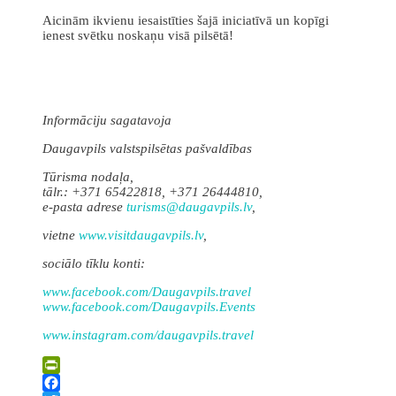
Aicinām ikvienu iesaistīties šajā iniciatīvā un kopīgi
ienest svētku noskaņu visā pilsētā!
Informāciju sagatavoja
Daugavpils valstspilsētas pašvaldības
Tūrisma nodaļa,
tālr.: +371 65422818, +371 26444810,
e-pasta adrese
turisms@daugavpils.lv
,
vietne
www.visitdaugavpils.lv
,
sociālo tīklu konti:
www.facebook.com/Daugavpils.travel
www.facebook.com/Daugavpils.Events
www.instagram.com/daugavpils.travel
PrintFriendly