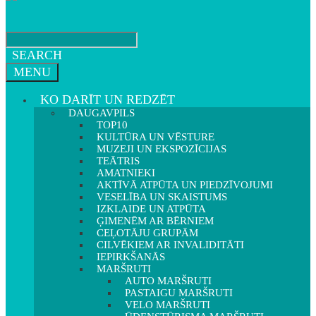
SEARCH
MENU
KO DARĪT UN REDZĒT
DAUGAVPILS
TOP10
KULTŪRA UN VĒSTURE
MUZEJI UN EKSPOZĪCIJAS
TEĀTRIS
AMATNIEKI
AKTĪVĀ ATPŪTA UN PIEDZĪVOJUMI
VESELĪBA UN SKAISTUMS
IZKLAIDE UN ATPŪTA
ĢIMENĒM AR BĒRNIEM
CEĻOTĀJU GRUPĀM
CILVĒKIEM AR INVALIDITĀTI
IEPIRKŠANĀS
MARŠRUTI
AUTO MARŠRUTI
PASTAIGU MARŠRUTI
VELO MARŠRUTI