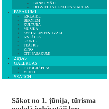
BANKOMĀTI
DEGVIELAS UZPILDES STACIJAS
PASĀKUMI
IZKLAIDE
BĒRNIEM
KULTŪRA
MŪZIKA
SVĒTKI UN FESTIVĀLI
IZSTĀDES
SPORTS
TEĀTRIS
KINO
CITI PASĀKUMI
ZIŅAS
GALERIJAS
FOTOGRĀFIJAS
VIDEO
SEARCH
Sākot no 1. jūnija, tūrisma
nodaļā iedzīvotāji bez