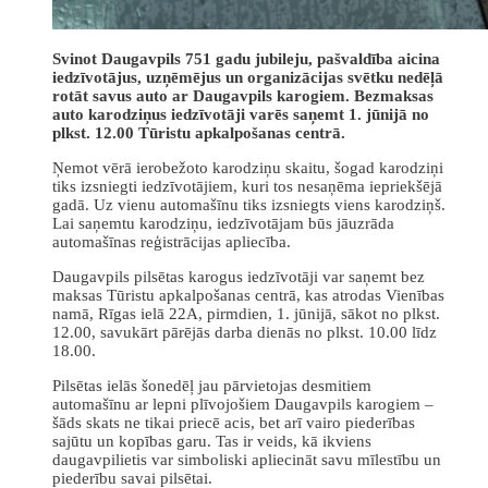
Svinot Daugavpils 751 gadu jubileju, pašvaldība aicina
iedzīvotājus, uzņēmējus un organizācijas svētku nedēļā
rotāt savus auto ar Daugavpils karogiem. Bezmaksas
auto karodziņus iedzīvotāji varēs saņemt 1. jūnijā no
plkst. 12.00 Tūristu apkalpošanas centrā.
Ņemot vērā ierobežoto karodziņu skaitu, šogad karodziņi
tiks izsniegti iedzīvotājiem, kuri tos nesaņēma iepriekšējā
gadā. Uz vienu automašīnu tiks izsniegts viens karodziņš.
Lai saņemtu karodziņu, iedzīvotājam būs jāuzrāda
automašīnas reģistrācijas apliecība.
Daugavpils pilsētas karogus iedzīvotāji var saņemt bez
maksas Tūristu apkalpošanas centrā, kas atrodas Vienības
namā, Rīgas ielā 22A, pirmdien, 1. jūnijā, sākot no plkst.
12.00, savukārt pārējās darba dienās no plkst. 10.00 līdz
18.00.
Pilsētas ielās šonedēļ jau pārvietojas desmitiem
automašīnu ar lepni plīvojošiem Daugavpils karogiem –
šāds skats ne tikai priecē acis, bet arī vairo piederības
sajūtu un kopības garu. Tas ir veids, kā ikviens
daugavpilietis var simboliski apliecināt savu mīlestību un
piederību savai pilsētai.