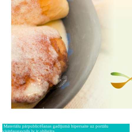
Materiālu pārpublicēšanas gadījumā hipersaite uz portālu
visitdaugavpils.lv ir obligāta.