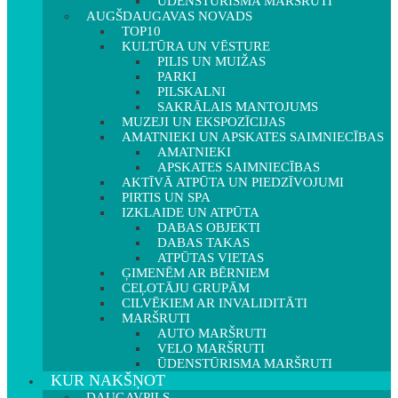
ŪDENSTŪRISMA MARŠRUTI
AUGŠDAUGAVAS NOVADS
TOP10
KULTŪRA UN VĒSTURE
PILIS UN MUIŽAS
PARKI
PILSKALNI
SAKRĀLAIS MANTOJUMS
MUZEJI UN EKSPOZĪCIJAS
AMATNIEKI UN APSKATES SAIMNIECĪBAS
AMATNIEKI
APSKATES SAIMNIECĪBAS
AKTĪVĀ ATPŪTA UN PIEDZĪVOJUMI
PIRTIS UN SPA
IZKLAIDE UN ATPŪTA
DABAS OBJEKTI
DABAS TAKAS
ATPŪTAS VIETAS
ĢIMENĒM AR BĒRNIEM
CEĻOTĀJU GRUPĀM
CILVĒKIEM AR INVALIDITĀTI
MARŠRUTI
AUTO MARŠRUTI
VELO MARŠRUTI
ŪDENSTŪRISMA MARŠRUTI
KUR NAKŠŅOT
DAUGAVPILS