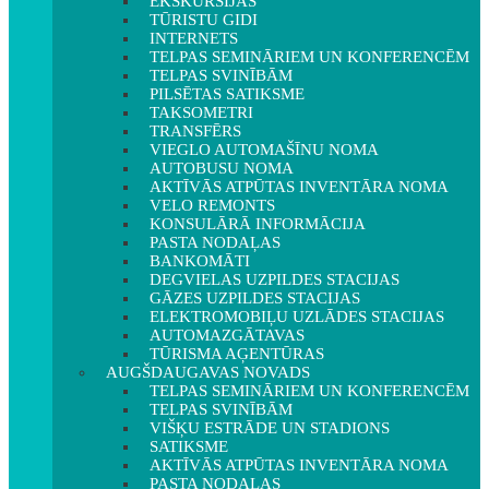
EKSKURSIJAS
TŪRISTU GIDI
INTERNETS
TELPAS SEMINĀRIEM UN KONFERENCĒM
TELPAS SVINĪBĀM
PILSĒTAS SATIKSME
TAKSOMETRI
TRANSFĒRS
VIEGLO AUTOMAŠĪNU NOMA
AUTOBUSU NOMA
AKTĪVĀS ATPŪTAS INVENTĀRA NOMA
VELO REMONTS
KONSULĀRĀ INFORMĀCIJA
PASTA NODAĻAS
BANKOMĀTI
DEGVIELAS UZPILDES STACIJAS
GĀZES UZPILDES STACIJAS
ELEKTROMOBIĻU UZLĀDES STACIJAS
AUTOMAZGĀTAVAS
TŪRISMA AĢENTŪRAS
AUGŠDAUGAVAS NOVADS
TELPAS SEMINĀRIEM UN KONFERENCĒM
TELPAS SVINĪBĀM
VIŠĶU ESTRĀDE UN STADIONS
SATIKSME
AKTĪVĀS ATPŪTAS INVENTĀRA NOMA
PASTA NODAĻAS