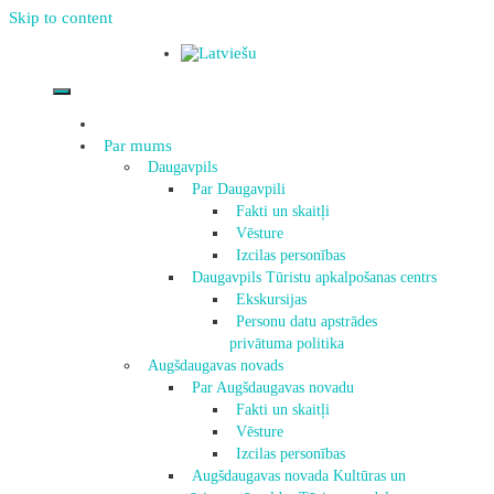
Skip to content
Par mums
Daugavpils
Par Daugavpili
Fakti un skaitļi
Vēsture
Izcilas personības
Daugavpils Tūristu apkalpošanas centrs
Ekskursijas
Personu datu apstrādes
privātuma politika
Augšdaugavas novads
Par Augšdaugavas novadu
Fakti un skaitļi
Vēsture
Izcilas personības
Augšdaugavas novada Kultūras un