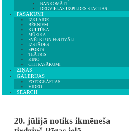
BANKOMĀTI
DEGVIELAS UZPILDES STACIJAS
PASĀKUMI
IZKLAIDE
BĒRNIEM
KULTŪRA
MŪZIKA
SVĒTKI UN FESTIVĀLI
IZSTĀDES
SPORTS
TEĀTRIS
KINO
CITI PASĀKUMI
ZIŅAS
GALERIJAS
FOTOGRĀFIJAS
VIDEO
SEARCH
20. jūlijā notiks ikmēneša
tirdziņš Rīgas ielā