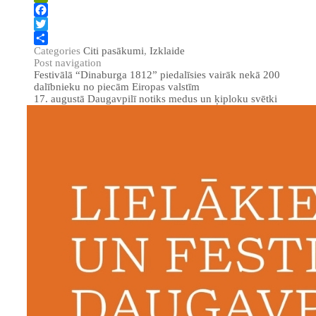
PrintFriendly
Facebook
Twitter
Categories
Citi pasākumi
,
Izklaide
Share
Post navigation
Festivālā “Dinaburga 1812” piedalīsies vairāk nekā 200
dalībnieku no piecām Eiropas valstīm
17. augustā Daugavpilī notiks medus un ķiploku svētki