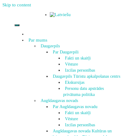
Skip to content
Par mums
Daugavpils
Par Daugavpili
Fakti un skaitļi
Vēsture
Izcilas personības
Daugavpils Tūristu apkalpošanas centrs
Ekskursijas
Personu datu apstrādes
privātuma politika
Augšdaugavas novads
Par Augšdaugavas novadu
Fakti un skaitļi
Vēsture
Izcilas personības
Augšdaugavas novada Kultūras un