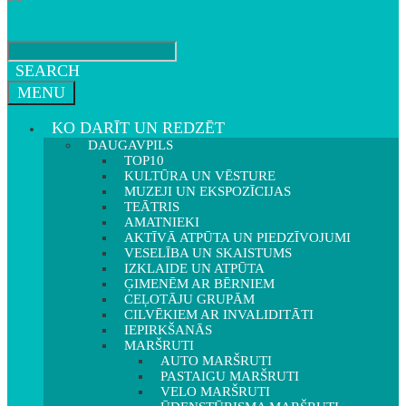
SEARCH
MENU
KO DARĪT UN REDZĒT
DAUGAVPILS
TOP10
KULTŪRA UN VĒSTURE
MUZEJI UN EKSPOZĪCIJAS
TEĀTRIS
AMATNIEKI
AKTĪVĀ ATPŪTA UN PIEDZĪVOJUMI
VESELĪBA UN SKAISTUMS
IZKLAIDE UN ATPŪTA
ĢIMENĒM AR BĒRNIEM
CEĻOTĀJU GRUPĀM
CILVĒKIEM AR INVALIDITĀTI
IEPIRKŠANĀS
MARŠRUTI
AUTO MARŠRUTI
PASTAIGU MARŠRUTI
VELO MARŠRUTI