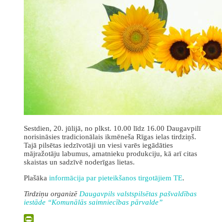
Sestdien, 20. jūlijā, no plkst. 10.00 līdz 16.00 Daugavpilī
norisināsies tradicionālais ikmēneša Rīgas ielas tirdziņš.
Tajā pilsētas iedzīvotāji un viesi varēs iegādāties
mājražotāju labumus, amatnieku produkciju, kā arī citas
skaistas un sadzīvē noderīgas lietas.
Plašāka
informācija par pieteikšanos tirgotājiem TE
.
Tirdziņu organizē
Daugavpils valstspilsētas pašvaldības
iestāde “Komunālās saimniecības pārvalde”