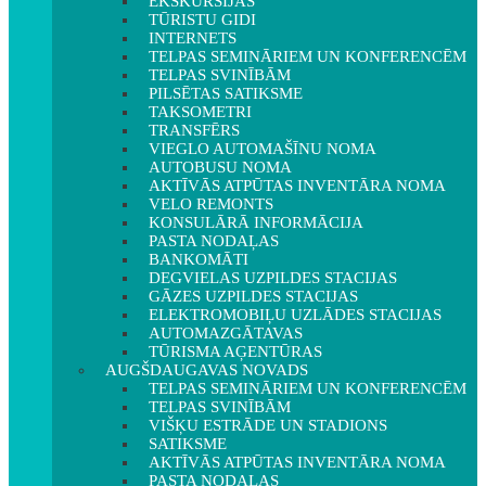
EKSKURSIJAS
TŪRISTU GIDI
INTERNETS
TELPAS SEMINĀRIEM UN KONFERENCĒM
TELPAS SVINĪBĀM
PILSĒTAS SATIKSME
TAKSOMETRI
TRANSFĒRS
VIEGLO AUTOMAŠĪNU NOMA
AUTOBUSU NOMA
AKTĪVĀS ATPŪTAS INVENTĀRA NOMA
VELO REMONTS
KONSULĀRĀ INFORMĀCIJA
PASTA NODAĻAS
BANKOMĀTI
DEGVIELAS UZPILDES STACIJAS
GĀZES UZPILDES STACIJAS
ELEKTROMOBIĻU UZLĀDES STACIJAS
AUTOMAZGĀTAVAS
TŪRISMA AĢENTŪRAS
AUGŠDAUGAVAS NOVADS
TELPAS SEMINĀRIEM UN KONFERENCĒM
TELPAS SVINĪBĀM
VIŠĶU ESTRĀDE UN STADIONS
SATIKSME
AKTĪVĀS ATPŪTAS INVENTĀRA NOMA
PASTA NODAĻAS