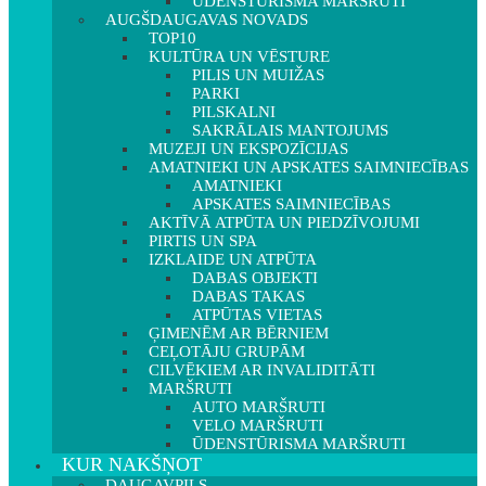
ŪDENSTŪRISMA MARŠRUTI
AUGŠDAUGAVAS NOVADS
TOP10
KULTŪRA UN VĒSTURE
PILIS UN MUIŽAS
PARKI
PILSKALNI
SAKRĀLAIS MANTOJUMS
MUZEJI UN EKSPOZĪCIJAS
AMATNIEKI UN APSKATES SAIMNIECĪBAS
AMATNIEKI
APSKATES SAIMNIECĪBAS
AKTĪVĀ ATPŪTA UN PIEDZĪVOJUMI
PIRTIS UN SPA
IZKLAIDE UN ATPŪTA
DABAS OBJEKTI
DABAS TAKAS
ATPŪTAS VIETAS
ĢIMENĒM AR BĒRNIEM
CEĻOTĀJU GRUPĀM
CILVĒKIEM AR INVALIDITĀTI
MARŠRUTI
AUTO MARŠRUTI
VELO MARŠRUTI
ŪDENSTŪRISMA MARŠRUTI
KUR NAKŠŅOT
DAUGAVPILS