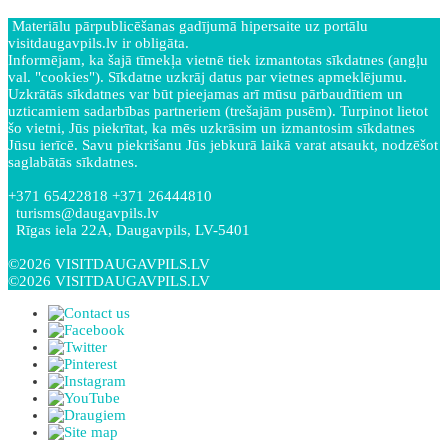
Materiālu pārpublicēšanas gadījumā hipersaite uz portālu
visitdaugavpils.lv ir obligāta.
Informējam, ka šajā tīmekļa vietnē tiek izmantotas sīkdatnes (angļu
val. "cookies"). Sīkdatne uzkrāj datus par vietnes apmeklējumu.
Uzkrātās sīkdatnes var būt pieejamas arī mūsu pārbaudītiem un
uzticamiem sadarbības partneriem (trešajām pusēm). Turpinot lietot
šo vietni, Jūs piekrītat, ka mēs uzkrāsim un izmantosim sīkdatnes
Jūsu ierīcē. Savu piekrišanu Jūs jebkurā laikā varat atsaukt, nodzēšot
saglabātās sīkdatnes.
+371 65422818 +371 26444810
turisms@daugavpils.lv
Rīgas iela 22A, Daugavpils, LV-5401
©2026 VISITDAUGAVPILS.LV
©2026 VISITDAUGAVPILS.LV