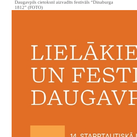
Daugavpils cietoksnī aizvadīts festivāls “Dinaburga
1812” (FOTO)