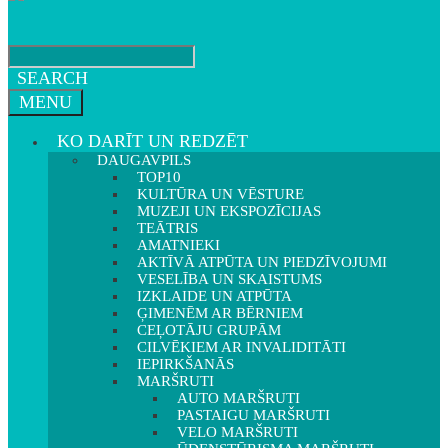
SEARCH
MENU
KO DARĪT UN REDZĒT
DAUGAVPILS
TOP10
KULTŪRA UN VĒSTURE
MUZEJI UN EKSPOZĪCIJAS
TEĀTRIS
AMATNIEKI
AKTĪVĀ ATPŪTA UN PIEDZĪVOJUMI
VESELĪBA UN SKAISTUMS
IZKLAIDE UN ATPŪTA
ĢIMENĒM AR BĒRNIEM
CEĻOTĀJU GRUPĀM
CILVĒKIEM AR INVALIDITĀTI
IEPIRKŠANĀS
MARŠRUTI
AUTO MARŠRUTI
PASTAIGU MARŠRUTI
VELO MARŠRUTI