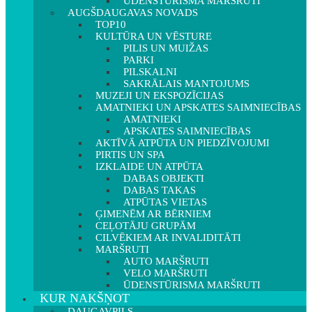
ŪDENSTŪRISMA MARŠRUTI
AUGŠDAUGAVAS NOVADS
TOP10
KULTŪRA UN VĒSTURE
PILIS UN MUIŽAS
PARKI
PILSKALNI
SAKRĀLAIS MANTOJUMS
MUZEJI UN EKSPOZĪCIJAS
AMATNIEKI UN APSKATES SAIMNIECĪBAS
AMATNIEKI
APSKATES SAIMNIECĪBAS
AKTĪVĀ ATPŪTA UN PIEDZĪVOJUMI
PIRTIS UN SPA
IZKLAIDE UN ATPŪTA
DABAS OBJEKTI
DABAS TAKAS
ATPŪTAS VIETAS
ĢIMENĒM AR BĒRNIEM
CEĻOTĀJU GRUPĀM
CILVĒKIEM AR INVALIDITĀTI
MARŠRUTI
AUTO MARŠRUTI
VELO MARŠRUTI
ŪDENSTŪRISMA MARŠRUTI
KUR NAKŠŅOT
DAUGAVPILS