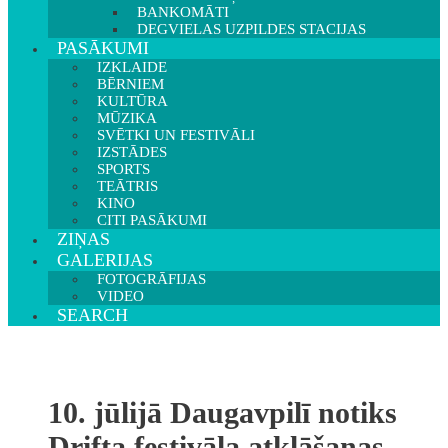
BANKOMĀTI
DEGVIELAS UZPILDES STACIJAS
PASĀKUMI
IZKLAIDE
BĒRNIEM
KULTŪRA
MŪZIKA
SVĒTKI UN FESTIVĀLI
IZSTĀDES
SPORTS
TEĀTRIS
KINO
CITI PASĀKUMI
ZIŅAS
GALERIJAS
FOTOGRĀFIJAS
VIDEO
SEARCH
10. jūlijā Daugavpilī notiks
Drifta festivāla atklāšanas