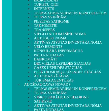
EKSKURSIJAS
TŪRISTU GIDI
INTERNETS
TELPAS SEMINĀRIEM UN KONFERENCĒM
TELPAS SVINĪBĀM
PILSĒTAS SATIKSME
TAKSOMETRI
TRANSFĒRS
VIEGLO AUTOMAŠĪNU NOMA
AUTOBUSU NOMA
AKTĪVĀS ATPŪTAS INVENTĀRA NOMA
VELO REMONTS
KONSULĀRĀ INFORMĀCIJA
PASTA NODAĻAS
BANKOMĀTI
DEGVIELAS UZPILDES STACIJAS
GĀZES UZPILDES STACIJAS
ELEKTROMOBIĻU UZLĀDES STACIJAS
AUTOMAZGĀTAVAS
TŪRISMA AĢENTŪRAS
AUGŠDAUGAVAS NOVADS
TELPAS SEMINĀRIEM UN KONFERENCĒM
TELPAS SVINĪBĀM
VIŠĶU ESTRĀDE UN STADIONS
SATIKSME
AKTĪVĀS ATPŪTAS INVENTĀRA NOMA
PASTA NODAĻAS