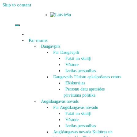
Skip to content
Par mums
Daugavpils
Par Daugavpili
Fakti un skaitļi
Vēsture
Izcilas personības
Daugavpils Tūristu apkalpošanas centrs
Ekskursijas
Personu datu apstrādes
privātuma politika
Augšdaugavas novads
Par Augšdaugavas novadu
Fakti un skaitļi
Vēsture
Izcilas personības
Augšdaugavas novada Kultūras un