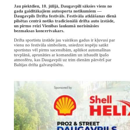
Jau piektdien, 10. jūlijā, Daugavpilī sāksies viens no
gada gaidītākajiem autosporta notikumiem —
Daugavpils Drifta festivāls. Festivāla atklāšanas dienā
pilsētas centrā notiks tradicionālā drifta auto izstāde,
un pirmo reizi Vienības laukumā norisināsies
bezmaksas koncertvakars.
Drifta sportistu izstāde jau vairākus gadus ir kļuvusi par
vienu no festivāla simboliem, sniedzot iespēju satikt
sportistus vēl pirms sacensībām, aplūkot automašīnas
tuvplānā, aprunāties ar komandām un izbaudīt īpašo
atmosfēru, kas Daugavpili uz trim dienām pārvērš par
Baltijas drifta galvaspilsētu.