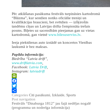
Pēc atklāšanas pasākuma festivāls turpināsies kartodromā
“Blāzma”, kur sestdien notiks oficiālie treniņi un
kvalifikācijas braucieni, bet svētdien — izšķirošās
tandēmu cīņas un Latvijas drifta čempionāta trešais
posms. Biļetes uz sacensībām pieejamas gan uz vietas
kartodromā, gan vietnē
www.bilesuserviss.lv
.
Ieeja piektdienas auto izstādē un koncertos Vienības
laukumā ir bez maksas.
Papildu informācija:
Biedrība “Latvia drift”,
www.driftlatvia.com
,
Facebook:
Latvia Drift
,
Instagram:
latviadrift
PrintFriendly
Facebook
Twitter
Categories
Citi pasākumi
,
Izklaide
,
Sports
Share
Post navigation
Festivāls “Dinaburga 1812” jau šajā nedēļas nogalē
(programma un noderīga informācija)