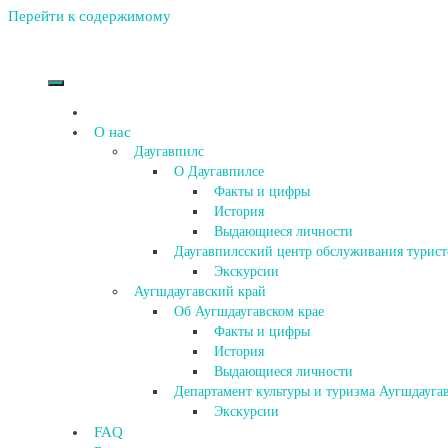
Перейти к содержимому
О нас
Даугавпилс
О Даугавпилсе
Факты и цифры
История
Выдающиеся личности
Даугавпилсский центр обслуживания турист
Экскурсии
Аугшдаугавский край
Об Аугшдаугавском крае
Факты и цифры
История
Выдающиеся личности
Департамент культуры и туризма Аугшдаугав
Экскурсии
FAQ