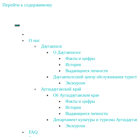
Перейти к содержимому
О нас
Даугавпилс
О Даугавпилсе
Факты и цифры
История
Выдающиеся личности
Даугавпилсский центр обслуживания турист
Экскурсии
Аугшдаугавский край
Об Аугшдаугавском крае
Факты и цифры
История
Выдающиеся личности
Департамент культуры и туризма Аугшдаугав
Экскурсии
FAQ