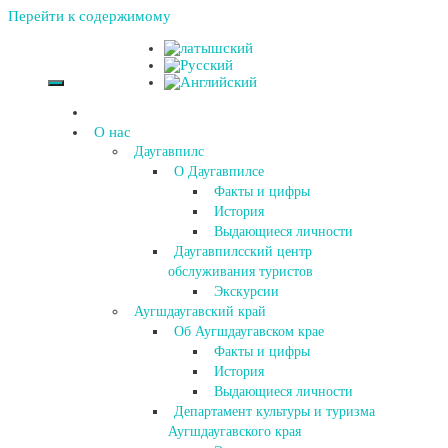
Перейти к содержимому
О нас
Даугавпилс
О Даугавпилсе
Факты и цифры
История
Выдающиеся личности
Даугавпилсский центр
обслуживания туристов
Экскурсии
Аугшдаугавский край
Об Аугшдаугавском крае
Факты и цифры
История
Выдающиеся личности
Департамент культуры и туризма
Аугшдаугавского края