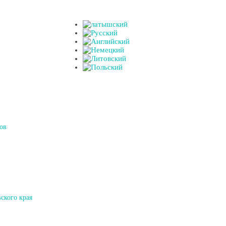
ов
ского края