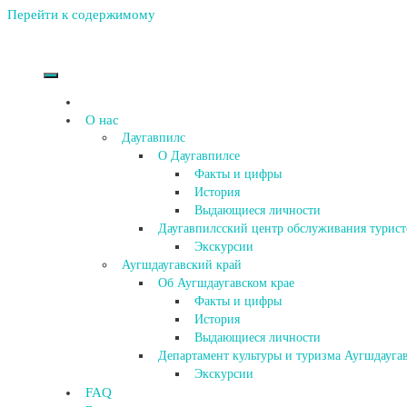
Перейти к содержимому
О нас
Даугавпилс
О Даугавпилсе
Факты и цифры
История
Выдающиеся личности
Даугавпилсский центр обслуживания турист
Экскурсии
Аугшдаугавский край
Об Аугшдаугавском крае
Факты и цифры
История
Выдающиеся личности
Департамент культуры и туризма Аугшдаугав
Экскурсии
FAQ