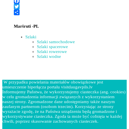
Facebook
Twitter
Share
Maršruti -PL
Szlaki
Szlaki samochodowe
Szlaki spacerowe
Szlaki rowerowe
Szlaki wodne
W przypadku powielania materiałów obowiązkowe jest
umieszczenie hiperłącza portalu visitdaugavpils.lv
Informujemy Państwa, że wykorzystujemy ciasteczka (ang. cookies)
w celu gromadzenia informacji związanych z wykorzystaniem
naszej strony. Zgromadzone dane udostępniamy także naszym
zaufanym partnerom (osobom trzecim). Korzystając ze strony
wyrażacie zgodę, że na Państwa urządzeniu będą gromadzone i
wykorzystywane ciasteczka. Zgoda ta może być cofnięta w każdej
chwili, poprzez skasowanie zachowanych ciasteczek.