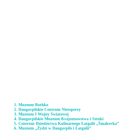
1. Muzeum Rothko
2. Daugavpilskie Centrum Nietoperzy
3. Muzeum I Wojny Światowej
4. Daugavpilskie Muzeum Krajoznawstwa i Sztuki
5. Centrum Dziedzictwa Kulinarnego Łatgalii „Šmakovka”
6. Muzeum „Żydzi w Daugavpils i Łatgalii”