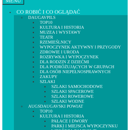
MENU
CO ROBIĆ I CO OGLĄDAĆ
DAUGAVPILS
TOP10
KULTURA I HISTORIA
MUZEA I WYSTAWY
TEATR
RZEMIEŚLNICY
WYPOCZYNEK AKTYWNY I PRZYGODY
ZDROWIE I URODA
ROZRYWKA I WYPOCZYNEK
DLA RODZIN Z DZIEĆMI
DLA PODRÓŻUJĄCYCH W GRUPACH
DLA OSÓB NIEPEŁNOSPRAWNYCH
ZAKUPY
SZLAKI
SZLAKI SAMOCHODOWE
SZLAKI SPACEROWE
SZLAKI ROWEROWE
SZLAKI WODNE
AUGSDAUGAVSKI POWIAT
TOP10
KULTURA I HISTORIA
PAŁACE I DWORY
PARKI I MIEJSCA WYPOCZYNKU