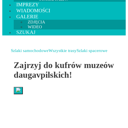
IMPREZY
WIADOMOŚCI
GALERIE
ZDJĘCIA
WIDEO
SZUKAJ
Szlaki samochodowe
Wszystkie trasy
Szlaki spacerowe
Zajrzyj do kufrów muzeów
daugavpilskich!