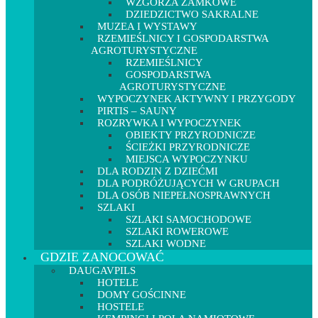
WZGÓRZA ZAMKOWE
DZIEDZICTWO SAKRALNE
MUZEA I WYSTAWY
RZEMIEŚLNICY I GOSPODARSTWA
AGROTURYSTYCZNE
RZEMIEŚLNICY
GOSPODARSTWA
AGROTURYSTYCZNE
WYPOCZYNEK AKTYWNY I PRZYGODY
PIRTIS – SAUNY
ROZRYWKA I WYPOCZYNEK
OBIEKTY PRZYRODNICZE
ŚCIEŻKI PRZYRODNICZE
MIEJSCA WYPOCZYNKU
DLA RODZIN Z DZIEĆMI
DLA PODRÓŻUJĄCYCH W GRUPACH
DLA OSÓB NIEPEŁNOSPRAWNYCH
SZLAKI
SZLAKI SAMOCHODOWE
SZLAKI ROWEROWE
SZLAKI WODNE
GDZIE ZANOCOWAĆ
DAUGAVPILS
HOTELE
DOMY GOŚCINNE
HOSTELE