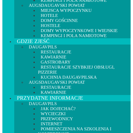
KEMPINGI I POLA NAMIOTOWE
AUGSDAUGAVSKI POWIAT
MIEJSCA WYPOCZYNKU
HOTELE
DOMY GOŚCINNE
HOSTELE
DOMY WYPOCZYNKOWE I WIEJSKIE
KEMPINGI I POLA NAMIOTOWE
GDZIE ZJEŚĆ
DAUGAVPILS
RESTAURACJE
KAWIARNIE
GASTROBARY
RESTAURACJE SZYBKIEJ OBSŁUGI,
PIZZERIE
KUCHNIA DAUGAVPILSKA
AUGSDAUGAVSKI POWIAT
RESTAURACJE
KAWIARNIE
PRZYDATNE INFORMACJE
DAUGAVPILS
JAK DOJECHAĆ?
WYCIECZKI
PRZEWODNICY
INTERNET
POMIESZCZENIA NA SZKOLENIA I