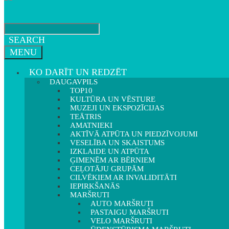
SEARCH
MENU
KO DARĪT UN REDZĒT
DAUGAVPILS
TOP10
KULTŪRA UN VĒSTURE
MUZEJI UN EKSPOZĪCIJAS
TEĀTRIS
AMATNIEKI
AKTĪVĀ ATPŪTA UN PIEDZĪVOJUMI
VESELĪBA UN SKAISTUMS
IZKLAIDE UN ATPŪTA
ĢIMENĒM AR BĒRNIEM
CEĻOTĀJU GRUPĀM
CILVĒKIEM AR INVALIDITĀTI
IEPIRKŠANĀS
MARŠRUTI
AUTO MARŠRUTI
PASTAIGU MARŠRUTI
VELO MARŠRUTI