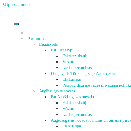
Skip to content
Par mums
Daugavpils
Par Daugavpili
Fakti un skaitļi
Vēsture
Izcilas personības
Daugavpils Tūristu apkalpošanas centrs
Ekskursijas
Personu datu apstrādes privātuma politik
Augšdaugavas novads
Par Augšdaugavas novadu
Fakti un skaitļi
Vēsture
Izcilas personības
Augšdaugavas novada Kultūras un tūrisma pārva
Ekskursijas