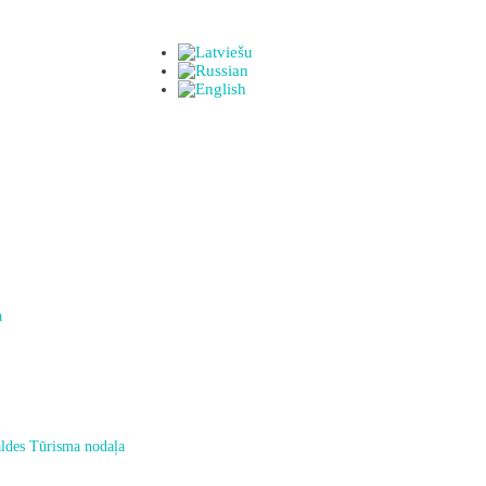
a
ldes Tūrisma nodaļa