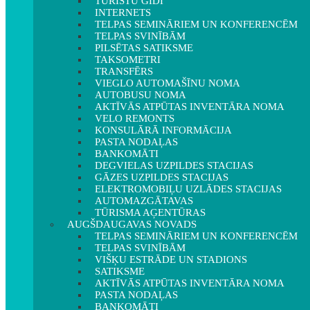
TŪRISTU GIDI
INTERNETS
TELPAS SEMINĀRIEM UN KONFERENCĒM
TELPAS SVINĪBĀM
PILSĒTAS SATIKSME
TAKSOMETRI
TRANSFĒRS
VIEGLO AUTOMAŠĪNU NOMA
AUTOBUSU NOMA
AKTĪVĀS ATPŪTAS INVENTĀRA NOMA
VELO REMONTS
KONSULĀRĀ INFORMĀCIJA
PASTA NODAĻAS
BANKOMĀTI
DEGVIELAS UZPILDES STACIJAS
GĀZES UZPILDES STACIJAS
ELEKTROMOBIĻU UZLĀDES STACIJAS
AUTOMAZGĀTAVAS
TŪRISMA AĢENTŪRAS
AUGŠDAUGAVAS NOVADS
TELPAS SEMINĀRIEM UN KONFERENCĒM
TELPAS SVINĪBĀM
VIŠĶU ESTRĀDE UN STADIONS
SATIKSME
AKTĪVĀS ATPŪTAS INVENTĀRA NOMA
PASTA NODAĻAS
BANKOMĀTI