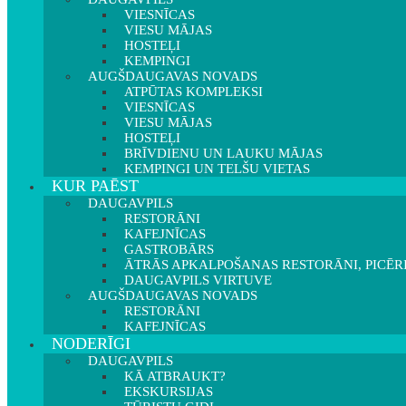
VIESNĪCAS
VIESU MĀJAS
HOSTEĻI
KEMPINGI
AUGŠDAUGAVAS NOVADS
ATPŪTAS KOMPLEKSI
VIESNĪCAS
VIESU MĀJAS
HOSTEĻI
BRĪVDIENU UN LAUKU MĀJAS
KEMPINGI UN TELŠU VIETAS
KUR PAĒST
DAUGAVPILS
RESTORĀNI
KAFEJNĪCAS
GASTROBĀRS
ĀTRĀS APKALPOŠANAS RESTORĀNI, PICĒR
DAUGAVPILS VIRTUVE
AUGŠDAUGAVAS NOVADS
RESTORĀNI
KAFEJNĪCAS
NODERĪGI
DAUGAVPILS
KĀ ATBRAUKT?
EKSKURSIJAS