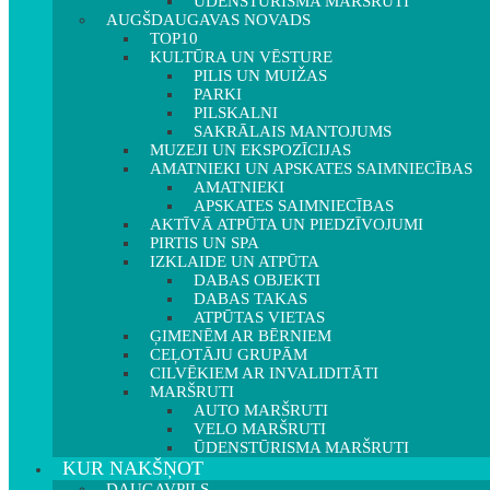
ŪDENSTŪRISMA MARŠRUTI
AUGŠDAUGAVAS NOVADS
TOP10
KULTŪRA UN VĒSTURE
PILIS UN MUIŽAS
PARKI
PILSKALNI
SAKRĀLAIS MANTOJUMS
MUZEJI UN EKSPOZĪCIJAS
AMATNIEKI UN APSKATES SAIMNIECĪBAS
AMATNIEKI
APSKATES SAIMNIECĪBAS
AKTĪVĀ ATPŪTA UN PIEDZĪVOJUMI
PIRTIS UN SPA
IZKLAIDE UN ATPŪTA
DABAS OBJEKTI
DABAS TAKAS
ATPŪTAS VIETAS
ĢIMENĒM AR BĒRNIEM
CEĻOTĀJU GRUPĀM
CILVĒKIEM AR INVALIDITĀTI
MARŠRUTI
AUTO MARŠRUTI
VELO MARŠRUTI
ŪDENSTŪRISMA MARŠRUTI
KUR NAKŠŅOT
DAUGAVPILS