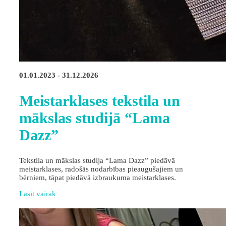
01.01.2023 - 31.12.2026
Meistarklases tekstila un
mākslas studijā “Lama
Dazz”
Tekstila un mākslas studija “Lama Dazz” piedāvā
meistarklases, radošās nodarbības pieaugušajiem un
bērniem, tāpat piedāvā izbraukuma meistarklases.
Lasīt vairāk