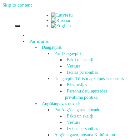
Skip to content
Par mums
Daugavpils
Par Daugavpili
Fakti un skaitļi
Vēsture
Izcilas personības
Daugavpils Tūristu apkalpošanas centrs
Ekskursijas
Personu datu apstrādes
privātuma politika
Augšdaugavas novads
Par Augšdaugavas novadu
Fakti un skaitļi
Vēsture
Izcilas personības
Augšdaugavas novada Kultūras un