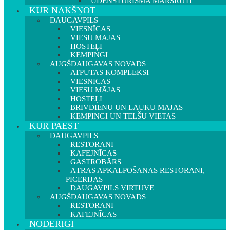
ŪDENSTŪRISMA MARŠRUTI
KUR NAKŠŅOT
DAUGAVPILS
VIESNĪCAS
VIESU MĀJAS
HOSTEĻI
KEMPINGI
AUGŠDAUGAVAS NOVADS
ATPŪTAS KOMPLEKSI
VIESNĪCAS
VIESU MĀJAS
HOSTEĻI
BRĪVDIENU UN LAUKU MĀJAS
KEMPINGI UN TELŠU VIETAS
KUR PAĒST
DAUGAVPILS
RESTORĀNI
KAFEJNĪCAS
GASTROBĀRS
ĀTRĀS APKALPOŠANAS RESTORĀNI,
PICĒRIJAS
DAUGAVPILS VIRTUVE
AUGŠDAUGAVAS NOVADS
RESTORĀNI
KAFEJNĪCAS
NODERĪGI