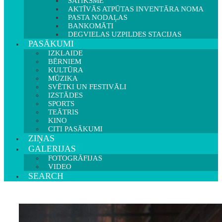
SATIKSME
AKTĪVĀS ATPŪTAS INVENTĀRA NOMA
PASTA NODAĻAS
BANKOMĀTI
DEGVIELAS UZPILDES STACIJAS
PASĀKUMI
IZKLAIDE
BĒRNIEM
KULTŪRA
MŪZIKA
SVĒTKI UN FESTIVĀLI
IZSTĀDES
SPORTS
TEĀTRIS
KINO
CITI PASĀKUMI
ZIŅAS
GALERIJAS
FOTOGRĀFIJAS
VIDEO
SEARCH