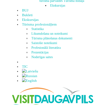
tūrisma pārvaldes Tūrisma nodaļa
Ekskursijas
BUJ
Bukleti
Ekskursijas
Tūrisma profesionāļiem
Statistika
Likumdošana un noteikumi
Tūrisma plānošanas dokumenti
Saistošie noteikumi
Profesionālā literatūra
Prezentācijas
Noderīgas saites
TIC