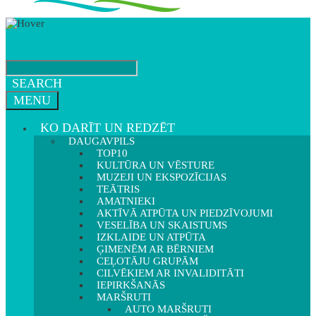
SEARCH
MENU
KO DARĪT UN REDZĒT
DAUGAVPILS
TOP10
KULTŪRA UN VĒSTURE
MUZEJI UN EKSPOZĪCIJAS
TEĀTRIS
AMATNIEKI
AKTĪVĀ ATPŪTA UN PIEDZĪVOJUMI
VESELĪBA UN SKAISTUMS
IZKLAIDE UN ATPŪTA
ĢIMENĒM AR BĒRNIEM
CEĻOTĀJU GRUPĀM
CILVĒKIEM AR INVALIDITĀTI
IEPIRKŠANĀS
MARŠRUTI
AUTO MARŠRUTI