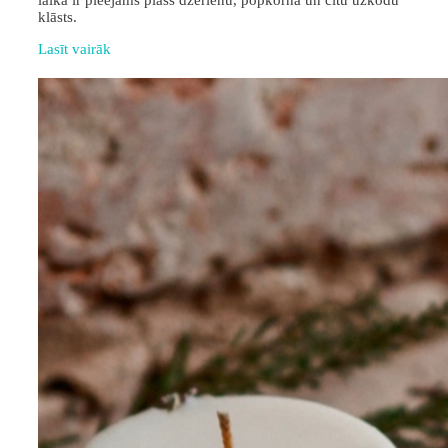
laikā ir pieejams plašs dzērienu, popkorna un citu uzkodu
klāsts.
Lasīt vairāk