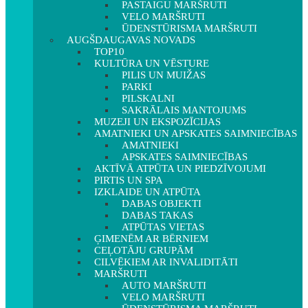
PASTAIGU MARŠRUTI
VELO MARŠRUTI
ŪDENSTŪRISMA MARŠRUTI
AUGŠDAUGAVAS NOVADS
TOP10
KULTŪRA UN VĒSTURE
PILIS UN MUIŽAS
PARKI
PILSKALNI
SAKRĀLAIS MANTOJUMS
MUZEJI UN EKSPOZĪCIJAS
AMATNIEKI UN APSKATES SAIMNIECĪBAS
AMATNIEKI
APSKATES SAIMNIECĪBAS
AKTĪVĀ ATPŪTA UN PIEDZĪVOJUMI
PIRTIS UN SPA
IZKLAIDE UN ATPŪTA
DABAS OBJEKTI
DABAS TAKAS
ATPŪTAS VIETAS
ĢIMENĒM AR BĒRNIEM
CEĻOTĀJU GRUPĀM
CILVĒKIEM AR INVALIDITĀTI
MARŠRUTI
AUTO MARŠRUTI
VELO MARŠRUTI