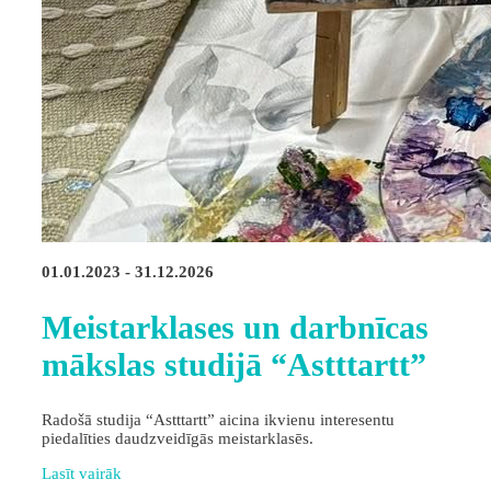
01.01.2023 - 31.12.2026
Meistarklases un darbnīcas
mākslas studijā “Astttartt”
Radošā studija “Astttartt” aicina ikvienu interesentu
piedalīties daudzveidīgās meistarklasēs.
Lasīt vairāk