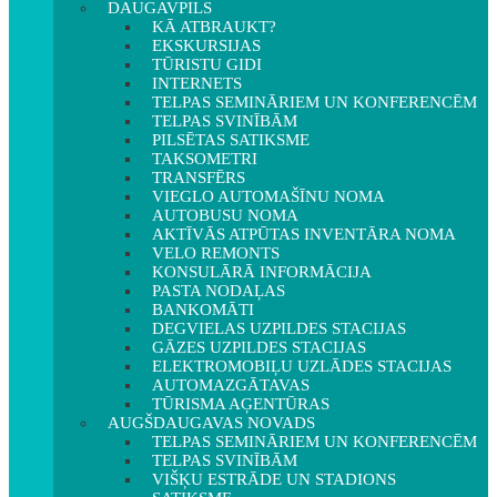
DAUGAVPILS
KĀ ATBRAUKT?
EKSKURSIJAS
TŪRISTU GIDI
INTERNETS
TELPAS SEMINĀRIEM UN KONFERENCĒM
TELPAS SVINĪBĀM
PILSĒTAS SATIKSME
TAKSOMETRI
TRANSFĒRS
VIEGLO AUTOMAŠĪNU NOMA
AUTOBUSU NOMA
AKTĪVĀS ATPŪTAS INVENTĀRA NOMA
VELO REMONTS
KONSULĀRĀ INFORMĀCIJA
PASTA NODAĻAS
BANKOMĀTI
DEGVIELAS UZPILDES STACIJAS
GĀZES UZPILDES STACIJAS
ELEKTROMOBIĻU UZLĀDES STACIJAS
AUTOMAZGĀTAVAS
TŪRISMA AĢENTŪRAS
AUGŠDAUGAVAS NOVADS
TELPAS SEMINĀRIEM UN KONFERENCĒM
TELPAS SVINĪBĀM
VIŠĶU ESTRĀDE UN STADIONS