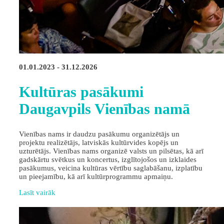
01.01.2023 - 31.12.2026
Kultūras pasākumi
Daugavpils Vienības namā
Vienības nams ir daudzu pasākumu organizētājs un
projektu realizētājs, latviskās kultūrvides kopējs un
uzturētājs. Vienības nams organizē valsts un pilsētas, kā arī
gadskārtu svētkus un koncertus, izglītojošos un izklaides
pasākumus, veicina kultūras vērtību saglabāšanu, izplatību
un pieejamību, kā arī kultūrprogrammu apmaiņu.
Lasīt vairāk