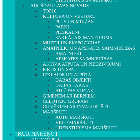
ŪDENSTŪRISMA MARŠRUTI
AUGŠDAUGAVAS NOVADS
TOP10
KULTŪRA UN VĒSTURE
PILIS UN MUIŽAS
PARKI
PILSKALNI
SAKRĀLAIS MANTOJUMS
MUZEJI UN EKSPOZĪCIJAS
AMATNIEKI UN APSKATES SAIMNIECĪBAS
AMATNIEKI
APSKATES SAIMNIECĪBAS
AKTĪVĀ ATPŪTA UN PIEDZĪVOJUMI
PIRTIS UN SPA
IZKLAIDE UN ATPŪTA
DABAS OBJEKTI
DABAS TAKAS
ATPŪTAS VIETAS
ĢIMENĒM AR BĒRNIEM
CEĻOTĀJU GRUPĀM
CILVĒKIEM AR INVALIDITĀTI
MARŠRUTI
AUTO MARŠRUTI
VELO MARŠRUTI
ŪDENSTŪRISMA MARŠRUTI
KUR NAKŠŅOT
DAUGAVPILS