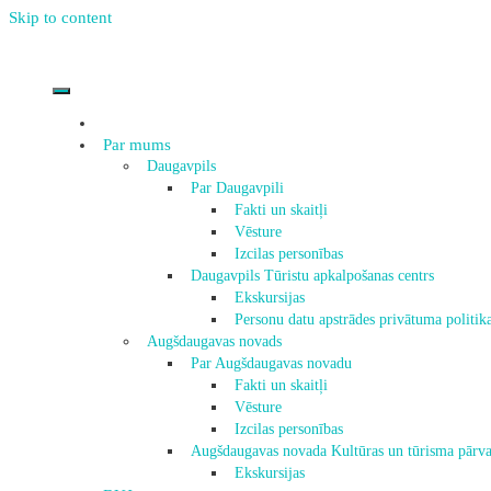
Skip to content
Par mums
Daugavpils
Par Daugavpili
Fakti un skaitļi
Vēsture
Izcilas personības
Daugavpils Tūristu apkalpošanas centrs
Ekskursijas
Personu datu apstrādes privātuma politik
Augšdaugavas novads
Par Augšdaugavas novadu
Fakti un skaitļi
Vēsture
Izcilas personības
Augšdaugavas novada Kultūras un tūrisma pārva
Ekskursijas