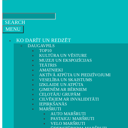
SEARCH
MENU
KO DARĪT UN REDZĒT
DAUGAVPILS
TOP10
KULTŪRA UN VĒSTURE
MUZEJI UN EKSPOZĪCIJAS
TEĀTRIS
AMATNIEKI
AKTĪVĀ ATPŪTA UN PIEDZĪVOJUMI
VESELĪBA UN SKAISTUMS
IZKLAIDE UN ATPŪTA
ĢIMENĒM AR BĒRNIEM
CEĻOTĀJU GRUPĀM
CILVĒKIEM AR INVALIDITĀTI
IEPIRKŠANĀS
MARŠRUTI
AUTO MARŠRUTI
PASTAIGU MARŠRUTI
VELO MARŠRUTI