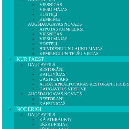
VIESNĪCAS
VIESU MĀJAS
HOSTEĻI
KEMPINGI
AUGŠDAUGAVAS NOVADS
ATPŪTAS KOMPLEKSI
VIESNĪCAS
VIESU MĀJAS
HOSTEĻI
BRĪVDIENU UN LAUKU MĀJAS
KEMPINGI UN TELŠU VIETAS
KUR PAĒST
DAUGAVPILS
RESTORĀNI
KAFEJNĪCAS
GASTROBĀRS
ĀTRĀS APKALPOŠANAS RESTORĀNI, PICĒR
DAUGAVPILS VIRTUVE
AUGŠDAUGAVAS NOVADS
RESTORĀNI
KAFEJNĪCAS
NODERĪGI
DAUGAVPILS
KĀ ATBRAUKT?
EKSKURSIJAS