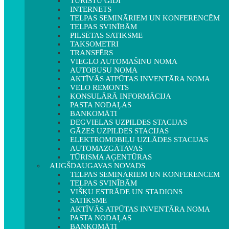
TŪRISTU GIDI
INTERNETS
TELPAS SEMINĀRIEM UN KONFERENCĒM
TELPAS SVINĪBĀM
PILSĒTAS SATIKSME
TAKSOMETRI
TRANSFĒRS
VIEGLO AUTOMAŠĪNU NOMA
AUTOBUSU NOMA
AKTĪVĀS ATPŪTAS INVENTĀRA NOMA
VELO REMONTS
KONSULĀRĀ INFORMĀCIJA
PASTA NODAĻAS
BANKOMĀTI
DEGVIELAS UZPILDES STACIJAS
GĀZES UZPILDES STACIJAS
ELEKTROMOBIĻU UZLĀDES STACIJAS
AUTOMAZGĀTAVAS
TŪRISMA AĢENTŪRAS
AUGŠDAUGAVAS NOVADS
TELPAS SEMINĀRIEM UN KONFERENCĒM
TELPAS SVINĪBĀM
VIŠĶU ESTRĀDE UN STADIONS
SATIKSME
AKTĪVĀS ATPŪTAS INVENTĀRA NOMA
PASTA NODAĻAS
BANKOMĀTI