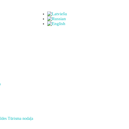
a
ldes Tūrisma nodaļa