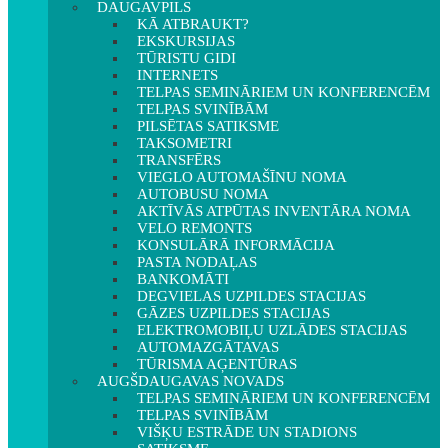
DAUGAVPILS
KĀ ATBRAUKT?
EKSKURSIJAS
TŪRISTU GIDI
INTERNETS
TELPAS SEMINĀRIEM UN KONFERENCĒM
TELPAS SVINĪBĀM
PILSĒTAS SATIKSME
TAKSOMETRI
TRANSFĒRS
VIEGLO AUTOMAŠĪNU NOMA
AUTOBUSU NOMA
AKTĪVĀS ATPŪTAS INVENTĀRA NOMA
VELO REMONTS
KONSULĀRĀ INFORMĀCIJA
PASTA NODAĻAS
BANKOMĀTI
DEGVIELAS UZPILDES STACIJAS
GĀZES UZPILDES STACIJAS
ELEKTROMOBIĻU UZLĀDES STACIJAS
AUTOMAZGĀTAVAS
TŪRISMA AĢENTŪRAS
AUGŠDAUGAVAS NOVADS
TELPAS SEMINĀRIEM UN KONFERENCĒM
TELPAS SVINĪBĀM
VIŠĶU ESTRĀDE UN STADIONS