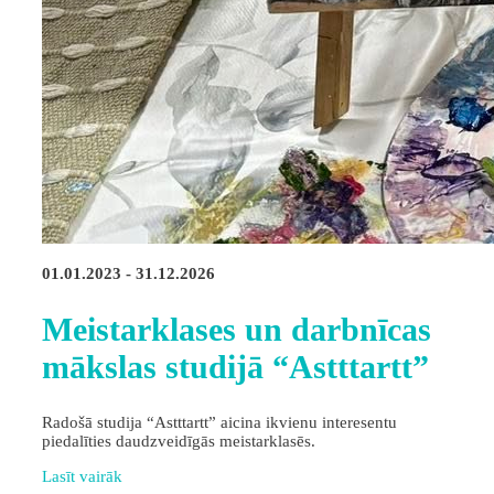
01.01.2023 - 31.12.2026
Meistarklases un darbnīcas
mākslas studijā “Astttartt”
Radošā studija “Astttartt” aicina ikvienu interesentu
piedalīties daudzveidīgās meistarklasēs.
Lasīt vairāk