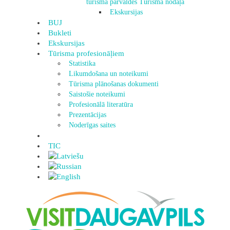
tūrisma pārvaldes Tūrisma nodaļa
Ekskursijas
BUJ
Bukleti
Ekskursijas
Tūrisma profesionāļiem
Statistika
Likumdošana un noteikumi
Tūrisma plānošanas dokumenti
Saistošie noteikumi
Profesionālā literatūra
Prezentācijas
Noderīgas saites
TIC