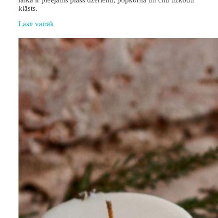
laikā ir pieejams plašs dzērienu, popkorna un citu uzkodu
klāsts.
Lasīt vairāk