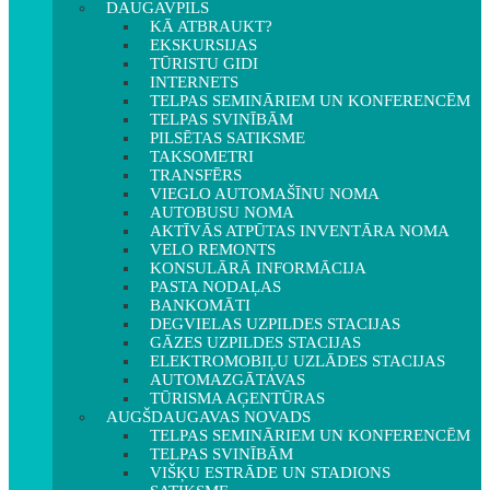
DAUGAVPILS
KĀ ATBRAUKT?
EKSKURSIJAS
TŪRISTU GIDI
INTERNETS
TELPAS SEMINĀRIEM UN KONFERENCĒM
TELPAS SVINĪBĀM
PILSĒTAS SATIKSME
TAKSOMETRI
TRANSFĒRS
VIEGLO AUTOMAŠĪNU NOMA
AUTOBUSU NOMA
AKTĪVĀS ATPŪTAS INVENTĀRA NOMA
VELO REMONTS
KONSULĀRĀ INFORMĀCIJA
PASTA NODAĻAS
BANKOMĀTI
DEGVIELAS UZPILDES STACIJAS
GĀZES UZPILDES STACIJAS
ELEKTROMOBIĻU UZLĀDES STACIJAS
AUTOMAZGĀTAVAS
TŪRISMA AĢENTŪRAS
AUGŠDAUGAVAS NOVADS
TELPAS SEMINĀRIEM UN KONFERENCĒM
TELPAS SVINĪBĀM
VIŠĶU ESTRĀDE UN STADIONS