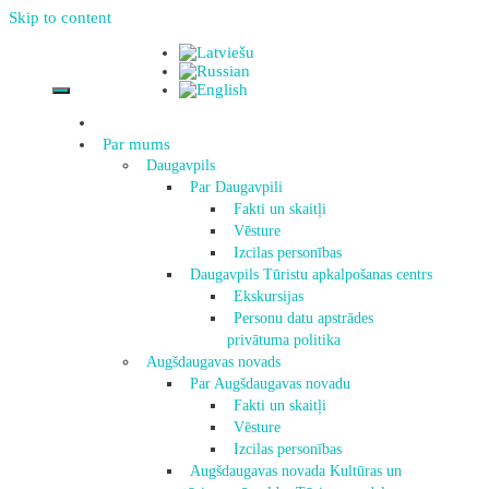
Skip to content
Par mums
Daugavpils
Par Daugavpili
Fakti un skaitļi
Vēsture
Izcilas personības
Daugavpils Tūristu apkalpošanas centrs
Ekskursijas
Personu datu apstrādes
privātuma politika
Augšdaugavas novads
Par Augšdaugavas novadu
Fakti un skaitļi
Vēsture
Izcilas personības
Augšdaugavas novada Kultūras un