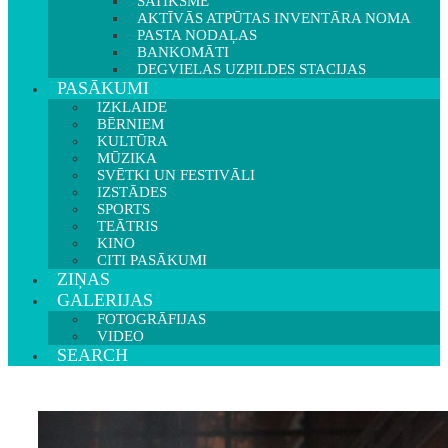
SATIKSME
AKTĪVĀS ATPŪTAS INVENTĀRA NOMA
PASTA NODAĻAS
BANKOMĀTI
DEGVIELAS UZPILDES STACIJAS
PASĀKUMI
IZKLAIDE
BĒRNIEM
KULTŪRA
MŪZIKA
SVĒTKI UN FESTIVĀLI
IZSTĀDES
SPORTS
TEĀTRIS
KINO
CITI PASĀKUMI
ZIŅAS
GALERIJAS
FOTOGRĀFIJAS
VIDEO
SEARCH