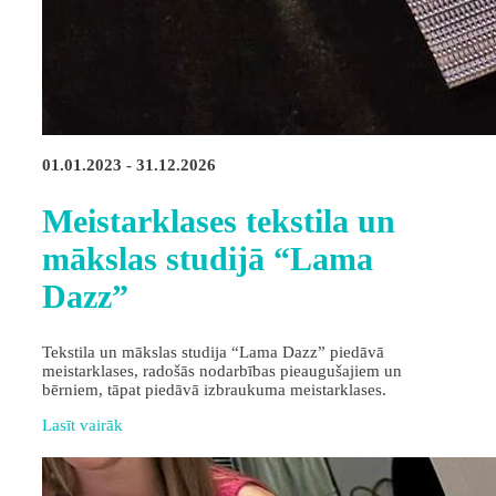
01.01.2023 - 31.12.2026
Meistarklases tekstila un
mākslas studijā “Lama
Dazz”
Tekstila un mākslas studija “Lama Dazz” piedāvā
meistarklases, radošās nodarbības pieaugušajiem un
bērniem, tāpat piedāvā izbraukuma meistarklases.
Lasīt vairāk