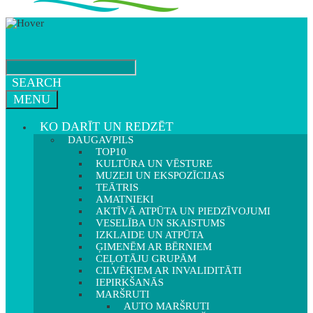
SEARCH
MENU
KO DARĪT UN REDZĒT
DAUGAVPILS
TOP10
KULTŪRA UN VĒSTURE
MUZEJI UN EKSPOZĪCIJAS
TEĀTRIS
AMATNIEKI
AKTĪVĀ ATPŪTA UN PIEDZĪVOJUMI
VESELĪBA UN SKAISTUMS
IZKLAIDE UN ATPŪTA
ĢIMENĒM AR BĒRNIEM
CEĻOTĀJU GRUPĀM
CILVĒKIEM AR INVALIDITĀTI
IEPIRKŠANĀS
MARŠRUTI
AUTO MARŠRUTI