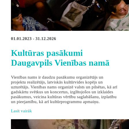
01.01.2023 - 31.12.2026
Kultūras pasākumi
Daugavpils Vienības namā
Vienības nams ir daudzu pasākumu organizētājs un
projektu realizētājs, latviskās kultūrvides kopējs un
uzturētājs. Vienības nams organizē valsts un pilsētas, kā arī
gadskārtu svētkus un koncertus, izglītojošos un izklaides
pasākumus, veicina kultūras vērtību saglabāšanu, izplatību
un pieejamību, kā arī kultūrprogrammu apmaiņu.
Lasīt vairāk