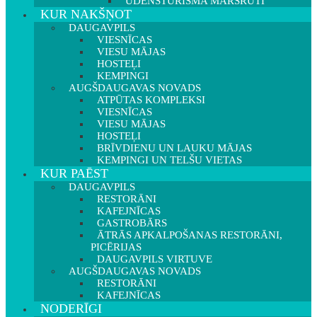
ŪDENSTŪRISMA MARŠRUTI
KUR NAKŠŅOT
DAUGAVPILS
VIESNĪCAS
VIESU MĀJAS
HOSTEĻI
KEMPINGI
AUGŠDAUGAVAS NOVADS
ATPŪTAS KOMPLEKSI
VIESNĪCAS
VIESU MĀJAS
HOSTEĻI
BRĪVDIENU UN LAUKU MĀJAS
KEMPINGI UN TELŠU VIETAS
KUR PAĒST
DAUGAVPILS
RESTORĀNI
KAFEJNĪCAS
GASTROBĀRS
ĀTRĀS APKALPOŠANAS RESTORĀNI,
PICĒRIJAS
DAUGAVPILS VIRTUVE
AUGŠDAUGAVAS NOVADS
RESTORĀNI
KAFEJNĪCAS
NODERĪGI