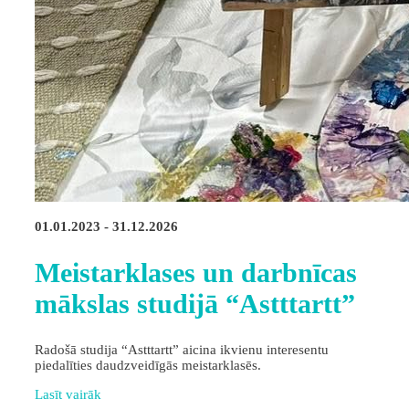
01.01.2023 - 31.12.2026
Meistarklases un darbnīcas
mākslas studijā “Astttartt”
Radošā studija “Astttartt” aicina ikvienu interesentu
piedalīties daudzveidīgās meistarklasēs.
Lasīt vairāk