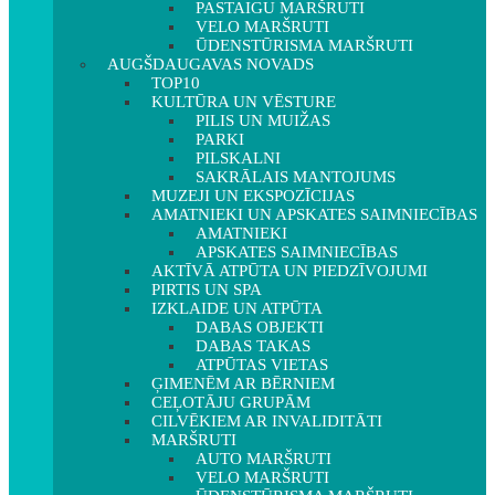
PASTAIGU MARŠRUTI
VELO MARŠRUTI
ŪDENSTŪRISMA MARŠRUTI
AUGŠDAUGAVAS NOVADS
TOP10
KULTŪRA UN VĒSTURE
PILIS UN MUIŽAS
PARKI
PILSKALNI
SAKRĀLAIS MANTOJUMS
MUZEJI UN EKSPOZĪCIJAS
AMATNIEKI UN APSKATES SAIMNIECĪBAS
AMATNIEKI
APSKATES SAIMNIECĪBAS
AKTĪVĀ ATPŪTA UN PIEDZĪVOJUMI
PIRTIS UN SPA
IZKLAIDE UN ATPŪTA
DABAS OBJEKTI
DABAS TAKAS
ATPŪTAS VIETAS
ĢIMENĒM AR BĒRNIEM
CEĻOTĀJU GRUPĀM
CILVĒKIEM AR INVALIDITĀTI
MARŠRUTI
AUTO MARŠRUTI
VELO MARŠRUTI