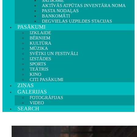
SATIKSME
AKTĪVĀS ATPŪTAS INVENTĀRA NOMA
PASTA NODAĻAS
BANKOMĀTI
DEGVIELAS UZPILDES STACIJAS
PASĀKUMI
IZKLAIDE
BĒRNIEM
KULTŪRA
MŪZIKA
SVĒTKI UN FESTIVĀLI
IZSTĀDES
SPORTS
TEĀTRIS
KINO
CITI PASĀKUMI
ZIŅAS
GALERIJAS
FOTOGRĀFIJAS
VIDEO
SEARCH