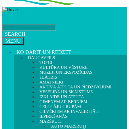
SEARCH
MENU
KO DARĪT UN REDZĒT
DAUGAVPILS
TOP10
KULTŪRA UN VĒSTURE
MUZEJI UN EKSPOZĪCIJAS
TEĀTRIS
AMATNIEKI
AKTĪVĀ ATPŪTA UN PIEDZĪVOJUMI
VESELĪBA UN SKAISTUMS
IZKLAIDE UN ATPŪTA
ĢIMENĒM AR BĒRNIEM
CEĻOTĀJU GRUPĀM
CILVĒKIEM AR INVALIDITĀTI
IEPIRKŠANĀS
MARŠRUTI
AUTO MARŠRUTI