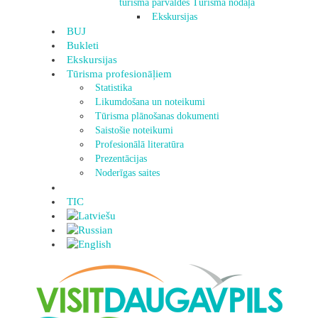
tūrisma pārvaldes Tūrisma nodaļa
Ekskursijas
BUJ
Bukleti
Ekskursijas
Tūrisma profesionāļiem
Statistika
Likumdošana un noteikumi
Tūrisma plānošanas dokumenti
Saistošie noteikumi
Profesionālā literatūra
Prezentācijas
Noderīgas saites
TIC