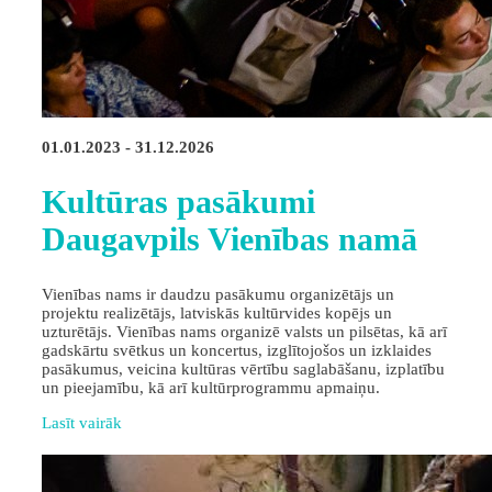
01.01.2023 - 31.12.2026
Kultūras pasākumi
Daugavpils Vienības namā
Vienības nams ir daudzu pasākumu organizētājs un
projektu realizētājs, latviskās kultūrvides kopējs un
uzturētājs. Vienības nams organizē valsts un pilsētas, kā arī
gadskārtu svētkus un koncertus, izglītojošos un izklaides
pasākumus, veicina kultūras vērtību saglabāšanu, izplatību
un pieejamību, kā arī kultūrprogrammu apmaiņu.
Lasīt vairāk