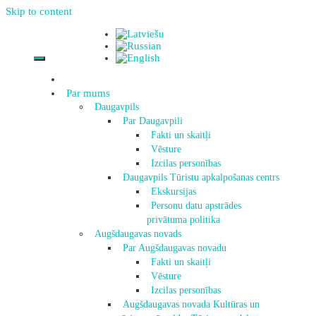
Skip to content
Par mums
Daugavpils
Par Daugavpili
Fakti un skaitļi
Vēsture
Izcilas personības
Daugavpils Tūristu apkalpošanas centrs
Ekskursijas
Personu datu apstrādes
privātuma politika
Augšdaugavas novads
Par Augšdaugavas novadu
Fakti un skaitļi
Vēsture
Izcilas personības
Augšdaugavas novada Kultūras un