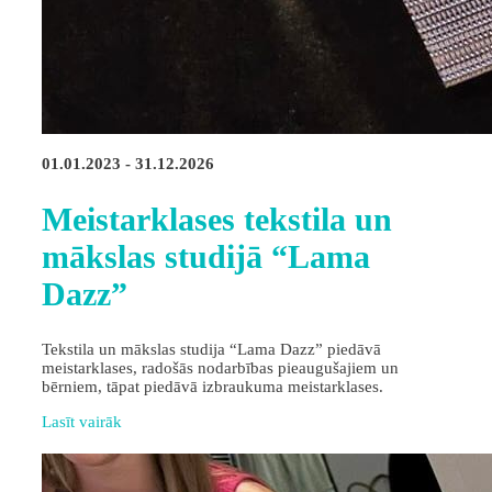
01.01.2023 - 31.12.2026
Meistarklases tekstila un
mākslas studijā “Lama
Dazz”
Tekstila un mākslas studija “Lama Dazz” piedāvā
meistarklases, radošās nodarbības pieaugušajiem un
bērniem, tāpat piedāvā izbraukuma meistarklases.
Lasīt vairāk