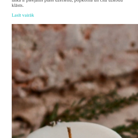
laikā ir pieejams plašs dzērienu, popkorna un citu uzkodu
klāsts.
Lasīt vairāk