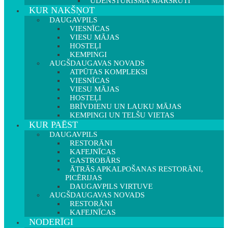
ŪDENSTŪRISMA MARŠRUTI
KUR NAKŠŅOT
DAUGAVPILS
VIESNĪCAS
VIESU MĀJAS
HOSTEĻI
KEMPINGI
AUGŠDAUGAVAS NOVADS
ATPŪTAS KOMPLEKSI
VIESNĪCAS
VIESU MĀJAS
HOSTEĻI
BRĪVDIENU UN LAUKU MĀJAS
KEMPINGI UN TELŠU VIETAS
KUR PAĒST
DAUGAVPILS
RESTORĀNI
KAFEJNĪCAS
GASTROBĀRS
ĀTRĀS APKALPOŠANAS RESTORĀNI,
PICĒRIJAS
DAUGAVPILS VIRTUVE
AUGŠDAUGAVAS NOVADS
RESTORĀNI
KAFEJNĪCAS
NODERĪGI