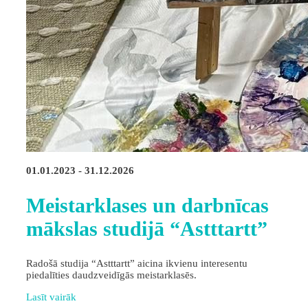
01.01.2023 - 31.12.2026
Meistarklases un darbnīcas
mākslas studijā “Astttartt”
Radošā studija “Astttartt” aicina ikvienu interesentu
piedalīties daudzveidīgās meistarklasēs.
Lasīt vairāk