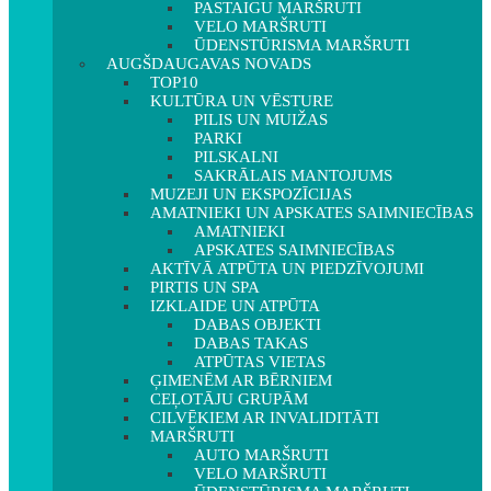
PASTAIGU MARŠRUTI
VELO MARŠRUTI
ŪDENSTŪRISMA MARŠRUTI
AUGŠDAUGAVAS NOVADS
TOP10
KULTŪRA UN VĒSTURE
PILIS UN MUIŽAS
PARKI
PILSKALNI
SAKRĀLAIS MANTOJUMS
MUZEJI UN EKSPOZĪCIJAS
AMATNIEKI UN APSKATES SAIMNIECĪBAS
AMATNIEKI
APSKATES SAIMNIECĪBAS
AKTĪVĀ ATPŪTA UN PIEDZĪVOJUMI
PIRTIS UN SPA
IZKLAIDE UN ATPŪTA
DABAS OBJEKTI
DABAS TAKAS
ATPŪTAS VIETAS
ĢIMENĒM AR BĒRNIEM
CEĻOTĀJU GRUPĀM
CILVĒKIEM AR INVALIDITĀTI
MARŠRUTI
AUTO MARŠRUTI
VELO MARŠRUTI