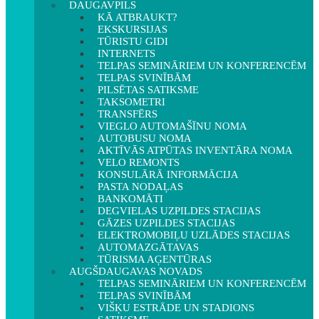
DAUGAVPILS
KĀ ATBRAUKT?
EKSKURSIJAS
TŪRISTU GIDI
INTERNETS
TELPAS SEMINĀRIEM UN KONFERENCĒM
TELPAS SVINĪBĀM
PILSĒTAS SATIKSME
TAKSOMETRI
TRANSFĒRS
VIEGLO AUTOMAŠĪNU NOMA
AUTOBUSU NOMA
AKTĪVĀS ATPŪTAS INVENTĀRA NOMA
VELO REMONTS
KONSULĀRĀ INFORMĀCIJA
PASTA NODAĻAS
BANKOMĀTI
DEGVIELAS UZPILDES STACIJAS
GĀZES UZPILDES STACIJAS
ELEKTROMOBIĻU UZLĀDES STACIJAS
AUTOMAZGĀTAVAS
TŪRISMA AĢENTŪRAS
AUGŠDAUGAVAS NOVADS
TELPAS SEMINĀRIEM UN KONFERENCĒM
TELPAS SVINĪBĀM
VIŠĶU ESTRĀDE UN STADIONS