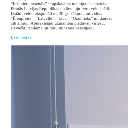
“Inženieru arsenāls” ir apskatāma mainīga ekspozīcija –
Pirmās Latvijas Republikas un ārzemju retro velosipēdi.
Izstādi veido eksponāti no 20.gs. sākuma un vidus:
“Ērenpreiss”, “Latvello”, “Līva”, “Ozolnieks” un daudzi
citi zīmoli. Apmeklētāju uzmanībai piedāvāti vīriešu,
sieviešu, tandēma un roku minamie velosipēdi.
Lasīt vairāk