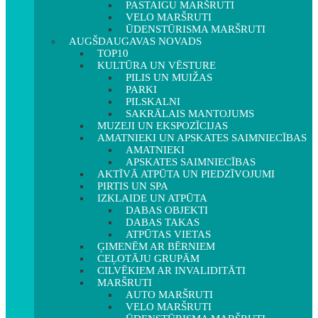
PASTAIGU MARŠRUTI
VELO MARŠRUTI
ŪDENSTŪRISMA MARŠRUTI
AUGŠDAUGAVAS NOVADS
TOP10
KULTŪRA UN VĒSTURE
PILIS UN MUIŽAS
PARKI
PILSKALNI
SAKRĀLAIS MANTOJUMS
MUZEJI UN EKSPOZĪCIJAS
AMATNIEKI UN APSKATES SAIMNIECĪBAS
AMATNIEKI
APSKATES SAIMNIECĪBAS
AKTĪVĀ ATPŪTA UN PIEDZĪVOJUMI
PIRTIS UN SPA
IZKLAIDE UN ATPŪTA
DABAS OBJEKTI
DABAS TAKAS
ATPŪTAS VIETAS
ĢIMENĒM AR BĒRNIEM
CEĻOTĀJU GRUPĀM
CILVĒKIEM AR INVALIDITĀTI
MARŠRUTI
AUTO MARŠRUTI
VELO MARŠRUTI