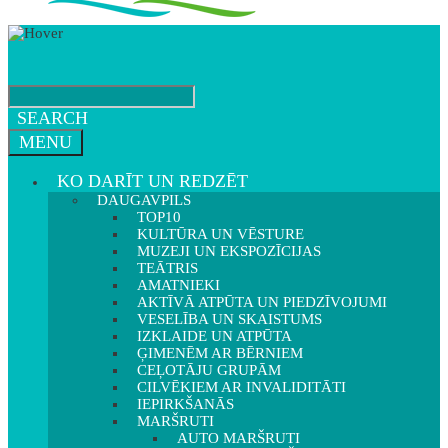
SEARCH
MENU
KO DARĪT UN REDZĒT
DAUGAVPILS
TOP10
KULTŪRA UN VĒSTURE
MUZEJI UN EKSPOZĪCIJAS
TEĀTRIS
AMATNIEKI
AKTĪVĀ ATPŪTA UN PIEDZĪVOJUMI
VESELĪBA UN SKAISTUMS
IZKLAIDE UN ATPŪTA
ĢIMENĒM AR BĒRNIEM
CEĻOTĀJU GRUPĀM
CILVĒKIEM AR INVALIDITĀTI
IEPIRKŠANĀS
MARŠRUTI
AUTO MARŠRUTI