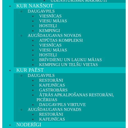
ŪDENSTŪRISMA MARŠRUTI
KUR NAKŠŅOT
DAUGAVPILS
VIESNĪCAS
VIESU MĀJAS
HOSTEĻI
KEMPINGI
AUGŠDAUGAVAS NOVADS
ATPŪTAS KOMPLEKSI
VIESNĪCAS
VIESU MĀJAS
HOSTEĻI
BRĪVDIENU UN LAUKU MĀJAS
KEMPINGI UN TELŠU VIETAS
KUR PAĒST
DAUGAVPILS
RESTORĀNI
KAFEJNĪCAS
GASTROBĀRS
ĀTRĀS APKALPOŠANAS RESTORĀNI,
PICĒRIJAS
DAUGAVPILS VIRTUVE
AUGŠDAUGAVAS NOVADS
RESTORĀNI
KAFEJNĪCAS
NODERĪGI