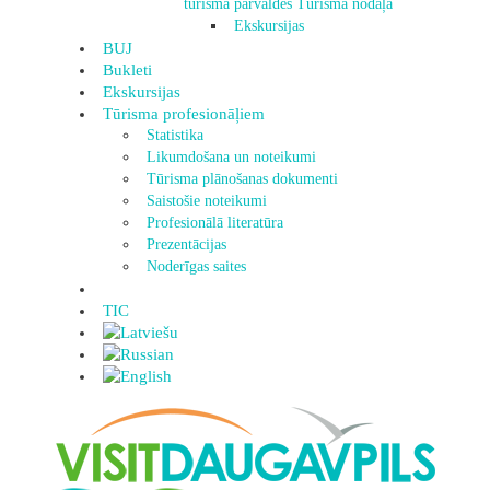
tūrisma pārvaldes Tūrisma nodaļa
Ekskursijas
BUJ
Bukleti
Ekskursijas
Tūrisma profesionāļiem
Statistika
Likumdošana un noteikumi
Tūrisma plānošanas dokumenti
Saistošie noteikumi
Profesionālā literatūra
Prezentācijas
Noderīgas saites
TIC