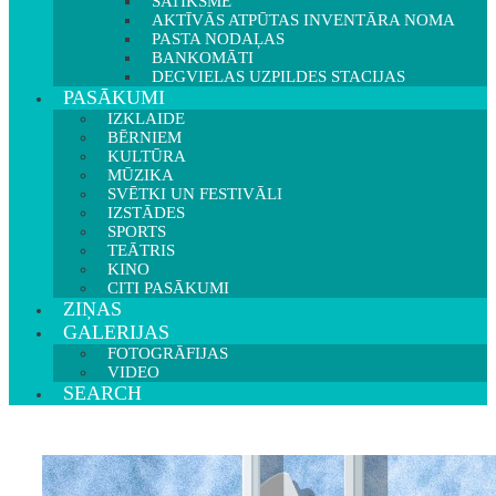
SATIKSME
AKTĪVĀS ATPŪTAS INVENTĀRA NOMA
PASTA NODAĻAS
BANKOMĀTI
DEGVIELAS UZPILDES STACIJAS
PASĀKUMI
IZKLAIDE
BĒRNIEM
KULTŪRA
MŪZIKA
SVĒTKI UN FESTIVĀLI
IZSTĀDES
SPORTS
TEĀTRIS
KINO
CITI PASĀKUMI
ZIŅAS
GALERIJAS
FOTOGRĀFIJAS
VIDEO
SEARCH