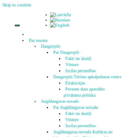
Skip to content
Par mums
Daugavpils
Par Daugavpili
Fakti un skaitļi
Vēsture
Izcilas personības
Daugavpils Tūristu apkalpošanas centrs
Ekskursijas
Personu datu apstrādes
privātuma politika
Augšdaugavas novads
Par Augšdaugavas novadu
Fakti un skaitļi
Vēsture
Izcilas personības
Augšdaugavas novada Kultūras un