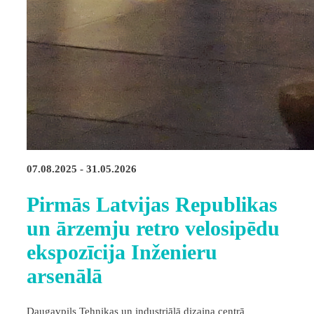
07.08.2025 - 31.05.2026
Pirmās Latvijas Republikas
un ārzemju retro velosipēdu
ekspozīcija Inženieru
arsenālā
Daugavpils Tehnikas un industriālā dizaina centrā