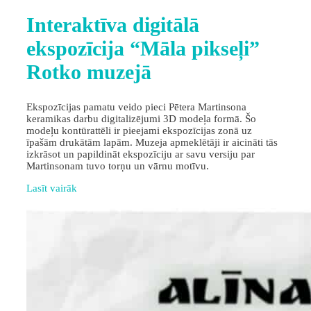
Interaktīva digitālā
ekspozīcija “Māla pikseļi”
Rotko muzejā
Ekspozīcijas pamatu veido pieci Pētera Martinsona
keramikas darbu digitalizējumi 3D modeļa formā. Šo
modeļu kontūrattēli ir pieejami ekspozīcijas zonā uz
īpašām drukātām lapām. Muzeja apmeklētāji ir aicināti tās
izkrāsot un papildināt ekspozīciju ar savu versiju par
Martinsonam tuvo torņu un vārnu motīvu.
Lasīt vairāk