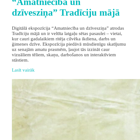
“Amatniecība un
dzīvesziņa” Tradīciju mājā
Digitālā ekspozīcija “Amatniecība un dzīvesziņa” atrodas
Tradīciju mājā un ir veltīta latgaļu sētas pasaulei – vietai,
kur cauri gadalaikiem ritēja cilvēka ikdiena, darbs un
ģimenes dzīve. Ekspozīcija piedāvā mūsdienīgu skatījumu
uz senajām amatu prasmēm, ļaujot tās izzināt caur
vizuāliem tēliem, skaņu, darbošanos un interaktīviem
stāstiem.
Lasīt vairāk