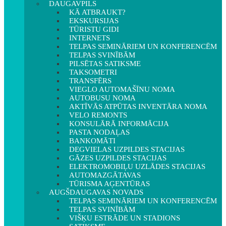
DAUGAVPILS
KĀ ATBRAUKT?
EKSKURSIJAS
TŪRISTU GIDI
INTERNETS
TELPAS SEMINĀRIEM UN KONFERENCĒM
TELPAS SVINĪBĀM
PILSĒTAS SATIKSME
TAKSOMETRI
TRANSFĒRS
VIEGLO AUTOMAŠĪNU NOMA
AUTOBUSU NOMA
AKTĪVĀS ATPŪTAS INVENTĀRA NOMA
VELO REMONTS
KONSULĀRĀ INFORMĀCIJA
PASTA NODAĻAS
BANKOMĀTI
DEGVIELAS UZPILDES STACIJAS
GĀZES UZPILDES STACIJAS
ELEKTROMOBIĻU UZLĀDES STACIJAS
AUTOMAZGĀTAVAS
TŪRISMA AĢENTŪRAS
AUGŠDAUGAVAS NOVADS
TELPAS SEMINĀRIEM UN KONFERENCĒM
TELPAS SVINĪBĀM
VIŠĶU ESTRĀDE UN STADIONS