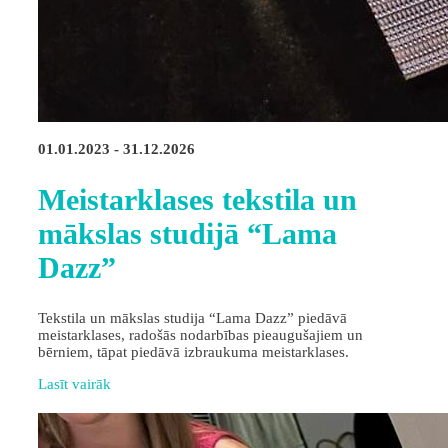
01.01.2023 - 31.12.2026
Meistarklases tekstila un
mākslas studijā “Lama
Dazz”
Tekstila un mākslas studija “Lama Dazz” piedāvā
meistarklases, radošās nodarbības pieaugušajiem un
bērniem, tāpat piedāvā izbraukuma meistarklases.
Lasīt vairāk