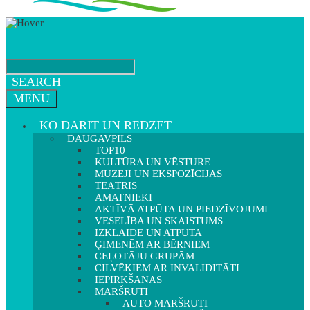
SEARCH
MENU
KO DARĪT UN REDZĒT
DAUGAVPILS
TOP10
KULTŪRA UN VĒSTURE
MUZEJI UN EKSPOZĪCIJAS
TEĀTRIS
AMATNIEKI
AKTĪVĀ ATPŪTA UN PIEDZĪVOJUMI
VESELĪBA UN SKAISTUMS
IZKLAIDE UN ATPŪTA
ĢIMENĒM AR BĒRNIEM
CEĻOTĀJU GRUPĀM
CILVĒKIEM AR INVALIDITĀTI
IEPIRKŠANĀS
MARŠRUTI
AUTO MARŠRUTI