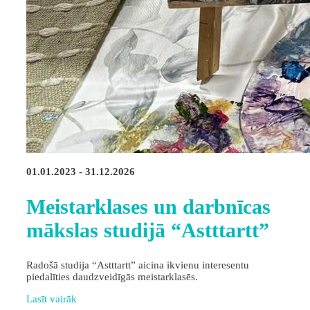
01.01.2023 - 31.12.2026
Meistarklases un darbnīcas
mākslas studijā “Astttartt”
Radošā studija “Astttartt” aicina ikvienu interesentu
piedalīties daudzveidīgās meistarklasēs.
Lasīt vairāk