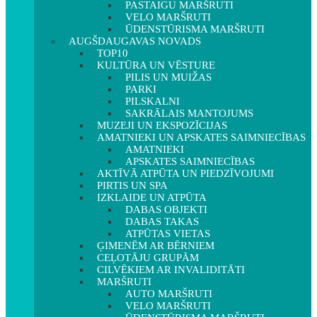
PASTAIGU MARŠRUTI
VELO MARŠRUTI
ŪDENSTŪRISMA MARŠRUTI
AUGŠDAUGAVAS NOVADS
TOP10
KULTŪRA UN VĒSTURE
PILIS UN MUIŽAS
PARKI
PILSKALNI
SAKRĀLAIS MANTOJUMS
MUZEJI UN EKSPOZĪCIJAS
AMATNIEKI UN APSKATES SAIMNIECĪBAS
AMATNIEKI
APSKATES SAIMNIECĪBAS
AKTĪVĀ ATPŪTA UN PIEDZĪVOJUMI
PIRTIS UN SPA
IZKLAIDE UN ATPŪTA
DABAS OBJEKTI
DABAS TAKAS
ATPŪTAS VIETAS
ĢIMENĒM AR BĒRNIEM
CEĻOTĀJU GRUPĀM
CILVĒKIEM AR INVALIDITĀTI
MARŠRUTI
AUTO MARŠRUTI
VELO MARŠRUTI