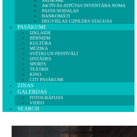
SATIKSME
AKTĪVĀS ATPŪTAS INVENTĀRA NOMA
PASTA NODAĻAS
BANKOMĀTI
DEGVIELAS UZPILDES STACIJAS
PASĀKUMI
IZKLAIDE
BĒRNIEM
KULTŪRA
MŪZIKA
SVĒTKI UN FESTIVĀLI
IZSTĀDES
SPORTS
TEĀTRIS
KINO
CITI PASĀKUMI
ZIŅAS
GALERIJAS
FOTOGRĀFIJAS
VIDEO
SEARCH