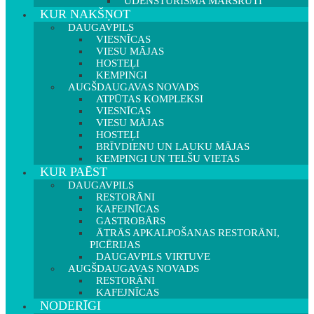
ŪDENSTŪRISMA MARŠRUTI
KUR NAKŠŅOT
DAUGAVPILS
VIESNĪCAS
VIESU MĀJAS
HOSTEĻI
KEMPINGI
AUGŠDAUGAVAS NOVADS
ATPŪTAS KOMPLEKSI
VIESNĪCAS
VIESU MĀJAS
HOSTEĻI
BRĪVDIENU UN LAUKU MĀJAS
KEMPINGI UN TELŠU VIETAS
KUR PAĒST
DAUGAVPILS
RESTORĀNI
KAFEJNĪCAS
GASTROBĀRS
ĀTRĀS APKALPOŠANAS RESTORĀNI,
PICĒRIJAS
DAUGAVPILS VIRTUVE
AUGŠDAUGAVAS NOVADS
RESTORĀNI
KAFEJNĪCAS
NODERĪGI