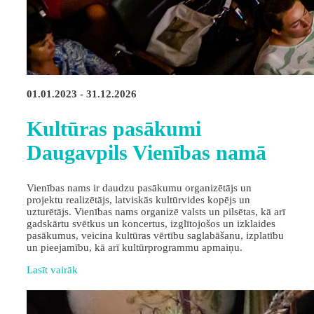
01.01.2023 - 31.12.2026
Kultūras pasākumi
Daugavpils Vienības namā
Vienības nams ir daudzu pasākumu organizētājs un
projektu realizētājs, latviskās kultūrvides kopējs un
uzturētājs. Vienības nams organizē valsts un pilsētas, kā arī
gadskārtu svētkus un koncertus, izglītojošos un izklaides
pasākumus, veicina kultūras vērtību saglabāšanu, izplatību
un pieejamību, kā arī kultūrprogrammu apmaiņu.
Lasīt vairāk