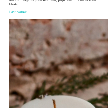
laikā ir pieejams plašs dzērienu, popkorna un citu uzkodu
klāsts.
Lasīt vairāk