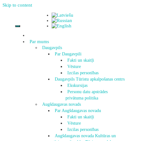
Skip to content
Par mums
Daugavpils
Par Daugavpili
Fakti un skaitļi
Vēsture
Izcilas personības
Daugavpils Tūristu apkalpošanas centrs
Ekskursijas
Personu datu apstrādes
privātuma politika
Augšdaugavas novads
Par Augšdaugavas novadu
Fakti un skaitļi
Vēsture
Izcilas personības
Augšdaugavas novada Kultūras un