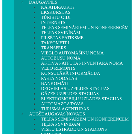
DAUGAVPILS
KĀ ATBRAUKT?
EKSKURSIJAS
TŪRISTU GIDI
INTERNETS
TELPAS SEMINĀRIEM UN KONFERENCĒM
TELPAS SVINĪBĀM
PILSĒTAS SATIKSME
TAKSOMETRI
TRANSFĒRS
VIEGLO AUTOMAŠĪNU NOMA
AUTOBUSU NOMA
AKTĪVĀS ATPŪTAS INVENTĀRA NOMA
VELO REMONTS
KONSULĀRĀ INFORMĀCIJA
PASTA NODAĻAS
BANKOMĀTI
DEGVIELAS UZPILDES STACIJAS
GĀZES UZPILDES STACIJAS
ELEKTROMOBIĻU UZLĀDES STACIJAS
AUTOMAZGĀTAVAS
TŪRISMA AĢENTŪRAS
AUGŠDAUGAVAS NOVADS
TELPAS SEMINĀRIEM UN KONFERENCĒM
TELPAS SVINĪBĀM
VIŠĶU ESTRĀDE UN STADIONS