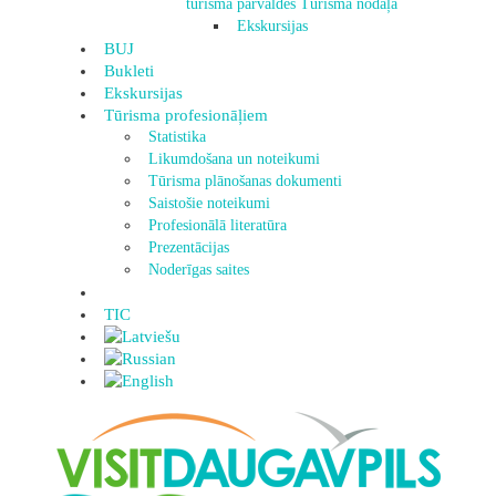
tūrisma pārvaldes Tūrisma nodaļa
Ekskursijas
BUJ
Bukleti
Ekskursijas
Tūrisma profesionāļiem
Statistika
Likumdošana un noteikumi
Tūrisma plānošanas dokumenti
Saistošie noteikumi
Profesionālā literatūra
Prezentācijas
Noderīgas saites
TIC