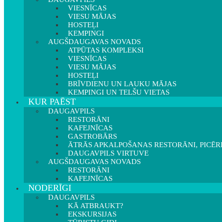
VIESNĪCAS
VIESU MĀJAS
HOSTEĻI
KEMPINGI
AUGŠDAUGAVAS NOVADS
ATPŪTAS KOMPLEKSI
VIESNĪCAS
VIESU MĀJAS
HOSTEĻI
BRĪVDIENU UN LAUKU MĀJAS
KEMPINGI UN TELŠU VIETAS
KUR PAĒST
DAUGAVPILS
RESTORĀNI
KAFEJNĪCAS
GASTROBĀRS
ĀTRĀS APKALPOŠANAS RESTORĀNI, PICĒR
DAUGAVPILS VIRTUVE
AUGŠDAUGAVAS NOVADS
RESTORĀNI
KAFEJNĪCAS
NODERĪGI
DAUGAVPILS
KĀ ATBRAUKT?
EKSKURSIJAS