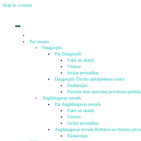
Skip to content
Par mums
Daugavpils
Par Daugavpili
Fakti un skaitļi
Vēsture
Izcilas personības
Daugavpils Tūristu apkalpošanas centrs
Ekskursijas
Personu datu apstrādes privātuma politik
Augšdaugavas novads
Par Augšdaugavas novadu
Fakti un skaitļi
Vēsture
Izcilas personības
Augšdaugavas novada Kultūras un tūrisma pārva
Ekskursijas