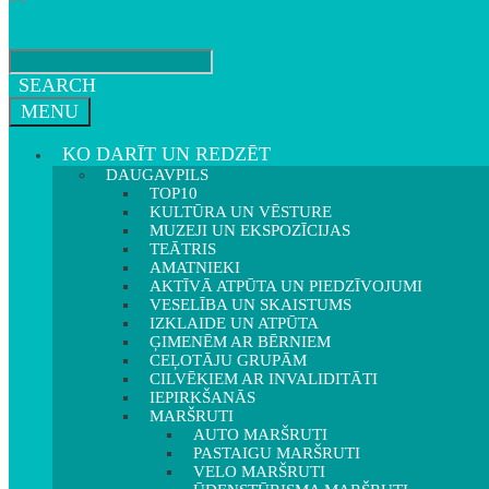
SEARCH
MENU
KO DARĪT UN REDZĒT
DAUGAVPILS
TOP10
KULTŪRA UN VĒSTURE
MUZEJI UN EKSPOZĪCIJAS
TEĀTRIS
AMATNIEKI
AKTĪVĀ ATPŪTA UN PIEDZĪVOJUMI
VESELĪBA UN SKAISTUMS
IZKLAIDE UN ATPŪTA
ĢIMENĒM AR BĒRNIEM
CEĻOTĀJU GRUPĀM
CILVĒKIEM AR INVALIDITĀTI
IEPIRKŠANĀS
MARŠRUTI
AUTO MARŠRUTI
PASTAIGU MARŠRUTI
VELO MARŠRUTI