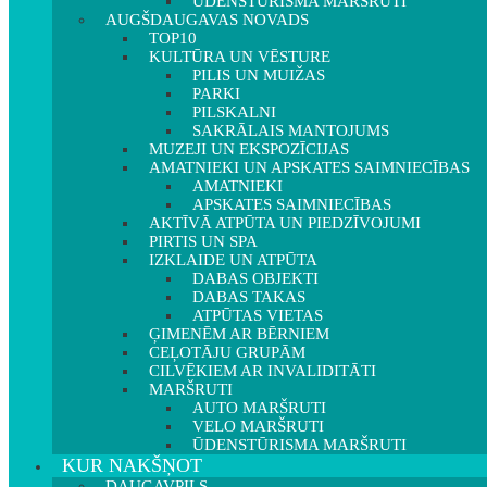
ŪDENSTŪRISMA MARŠRUTI
AUGŠDAUGAVAS NOVADS
TOP10
KULTŪRA UN VĒSTURE
PILIS UN MUIŽAS
PARKI
PILSKALNI
SAKRĀLAIS MANTOJUMS
MUZEJI UN EKSPOZĪCIJAS
AMATNIEKI UN APSKATES SAIMNIECĪBAS
AMATNIEKI
APSKATES SAIMNIECĪBAS
AKTĪVĀ ATPŪTA UN PIEDZĪVOJUMI
PIRTIS UN SPA
IZKLAIDE UN ATPŪTA
DABAS OBJEKTI
DABAS TAKAS
ATPŪTAS VIETAS
ĢIMENĒM AR BĒRNIEM
CEĻOTĀJU GRUPĀM
CILVĒKIEM AR INVALIDITĀTI
MARŠRUTI
AUTO MARŠRUTI
VELO MARŠRUTI
ŪDENSTŪRISMA MARŠRUTI
KUR NAKŠŅOT
DAUGAVPILS