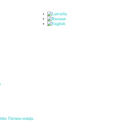
a
ldes Tūrisma nodaļa