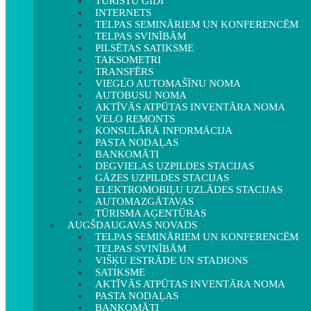
TŪRISTU GIDI
INTERNETS
TELPAS SEMINĀRIEM UN KONFERENCĒM
TELPAS SVINĪBĀM
PILSĒTAS SATIKSME
TAKSOMETRI
TRANSFĒRS
VIEGLO AUTOMAŠĪNU NOMA
AUTOBUSU NOMA
AKTĪVĀS ATPŪTAS INVENTĀRA NOMA
VELO REMONTS
KONSULĀRĀ INFORMĀCIJA
PASTA NODAĻAS
BANKOMĀTI
DEGVIELAS UZPILDES STACIJAS
GĀZES UZPILDES STACIJAS
ELEKTROMOBIĻU UZLĀDES STACIJAS
AUTOMAZGĀTAVAS
TŪRISMA AĢENTŪRAS
AUGŠDAUGAVAS NOVADS
TELPAS SEMINĀRIEM UN KONFERENCĒM
TELPAS SVINĪBĀM
VIŠĶU ESTRĀDE UN STADIONS
SATIKSME
AKTĪVĀS ATPŪTAS INVENTĀRA NOMA
PASTA NODAĻAS
BANKOMĀTI