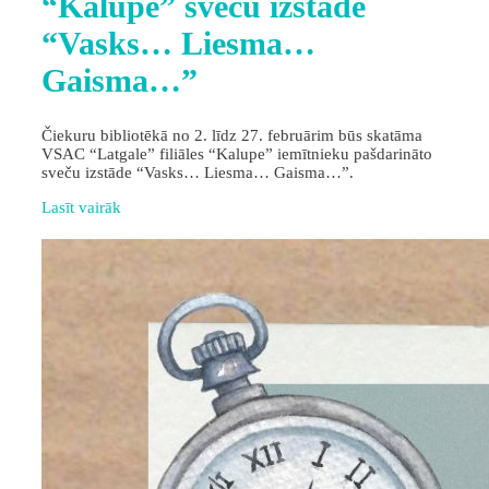
“Kalupe” sveču izstāde
“Vasks… Liesma…
Gaisma…”
Čiekuru bibliotēkā no 2. līdz 27. februārim būs skatāma
VSAC “Latgale” filiāles “Kalupe” iemītnieku pašdarināto
sveču izstāde “Vasks… Liesma… Gaisma…”.
Lasīt vairāk