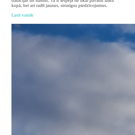
tradīcijas un stāstus. Tā ir iespēja ne tikai pavadīt laiku
kopā, bet arī radīt jaunus, sirsnīgus piedzīvojumus.
Lasīt vairāk