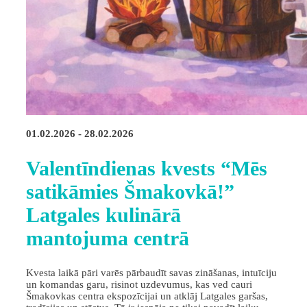
01.02.2026 - 28.02.2026
Valentīndienas kvests “Mēs
satikāmies Šmakovkā!”
Latgales kulinārā
mantojuma centrā
Kvesta laikā pāri varēs pārbaudīt savas zināšanas, intuīciju
un komandas garu, risinot uzdevumus, kas ved cauri
Šmakovkas centra ekspozīcijai un atklāj Latgales garšas,