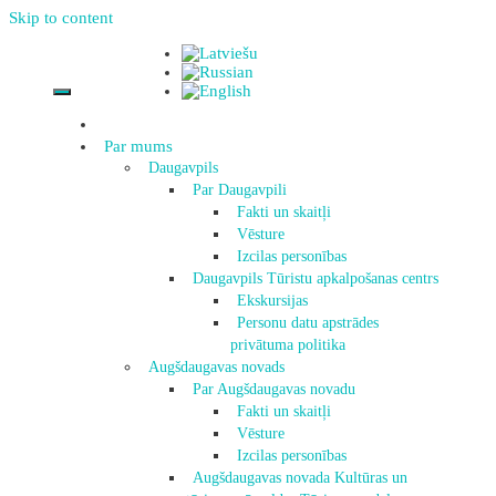
Skip to content
Par mums
Daugavpils
Par Daugavpili
Fakti un skaitļi
Vēsture
Izcilas personības
Daugavpils Tūristu apkalpošanas centrs
Ekskursijas
Personu datu apstrādes
privātuma politika
Augšdaugavas novads
Par Augšdaugavas novadu
Fakti un skaitļi
Vēsture
Izcilas personības
Augšdaugavas novada Kultūras un