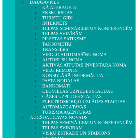
DAUGAVPILS
KĀ ATBRAUKT?
EKSKURSIJAS
TŪRISTU GIDI
INTERNETS
TELPAS SEMINĀRIEM UN KONFERENCĒM
TELPAS SVINĪBĀM
PILSĒTAS SATIKSME
TAKSOMETRI
TRANSFĒRS
VIEGLO AUTOMAŠĪNU NOMA
AUTOBUSU NOMA
AKTĪVĀS ATPŪTAS INVENTĀRA NOMA
VELO REMONTS
KONSULĀRĀ INFORMĀCIJA
PASTA NODAĻAS
BANKOMĀTI
DEGVIELAS UZPILDES STACIJAS
GĀZES UZPILDES STACIJAS
ELEKTROMOBIĻU UZLĀDES STACIJAS
AUTOMAZGĀTAVAS
TŪRISMA AĢENTŪRAS
AUGŠDAUGAVAS NOVADS
TELPAS SEMINĀRIEM UN KONFERENCĒM
TELPAS SVINĪBĀM
VIŠĶU ESTRĀDE UN STADIONS