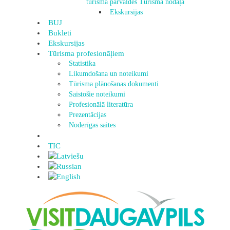
tūrisma pārvaldes Tūrisma nodaļa
Ekskursijas
BUJ
Bukleti
Ekskursijas
Tūrisma profesionāļiem
Statistika
Likumdošana un noteikumi
Tūrisma plānošanas dokumenti
Saistošie noteikumi
Profesionālā literatūra
Prezentācijas
Noderīgas saites
TIC