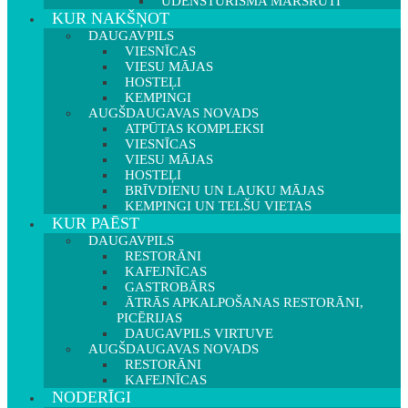
ŪDENSTŪRISMA MARŠRUTI
KUR NAKŠŅOT
DAUGAVPILS
VIESNĪCAS
VIESU MĀJAS
HOSTEĻI
KEMPINGI
AUGŠDAUGAVAS NOVADS
ATPŪTAS KOMPLEKSI
VIESNĪCAS
VIESU MĀJAS
HOSTEĻI
BRĪVDIENU UN LAUKU MĀJAS
KEMPINGI UN TELŠU VIETAS
KUR PAĒST
DAUGAVPILS
RESTORĀNI
KAFEJNĪCAS
GASTROBĀRS
ĀTRĀS APKALPOŠANAS RESTORĀNI,
PICĒRIJAS
DAUGAVPILS VIRTUVE
AUGŠDAUGAVAS NOVADS
RESTORĀNI
KAFEJNĪCAS
NODERĪGI