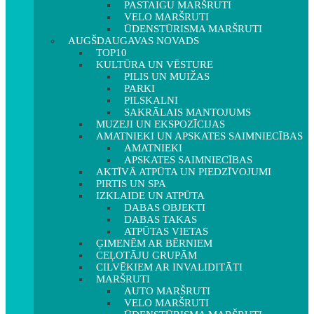
PASTAIGU MARŠRUTI
VELO MARŠRUTI
ŪDENSTŪRISMA MARŠRUTI
AUGŠDAUGAVAS NOVADS
TOP10
KULTŪRA UN VĒSTURE
PILIS UN MUIŽAS
PARKI
PILSKALNI
SAKRĀLAIS MANTOJUMS
MUZEJI UN EKSPOZĪCIJAS
AMATNIEKI UN APSKATES SAIMNIECĪBAS
AMATNIEKI
APSKATES SAIMNIECĪBAS
AKTĪVĀ ATPŪTA UN PIEDZĪVOJUMI
PIRTIS UN SPA
IZKLAIDE UN ATPŪTA
DABAS OBJEKTI
DABAS TAKAS
ATPŪTAS VIETAS
ĢIMENĒM AR BĒRNIEM
CEĻOTĀJU GRUPĀM
CILVĒKIEM AR INVALIDITĀTI
MARŠRUTI
AUTO MARŠRUTI
VELO MARŠRUTI