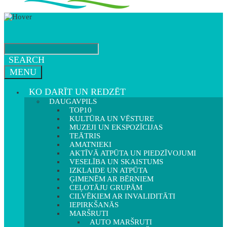
SEARCH
MENU
KO DARĪT UN REDZĒT
DAUGAVPILS
TOP10
KULTŪRA UN VĒSTURE
MUZEJI UN EKSPOZĪCIJAS
TEĀTRIS
AMATNIEKI
AKTĪVĀ ATPŪTA UN PIEDZĪVOJUMI
VESELĪBA UN SKAISTUMS
IZKLAIDE UN ATPŪTA
ĢIMENĒM AR BĒRNIEM
CEĻOTĀJU GRUPĀM
CILVĒKIEM AR INVALIDITĀTI
IEPIRKŠANĀS
MARŠRUTI
AUTO MARŠRUTI