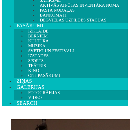
SATIKSME
AKTĪVĀS ATPŪTAS INVENTĀRA NOMA
PASTA NODAĻAS
BANKOMĀTI
DEGVIELAS UZPILDES STACIJAS
PASĀKUMI
IZKLAIDE
BĒRNIEM
KULTŪRA
MŪZIKA
SVĒTKI UN FESTIVĀLI
IZSTĀDES
SPORTS
TEĀTRIS
KINO
CITI PASĀKUMI
ZIŅAS
GALERIJAS
FOTOGRĀFIJAS
VIDEO
SEARCH