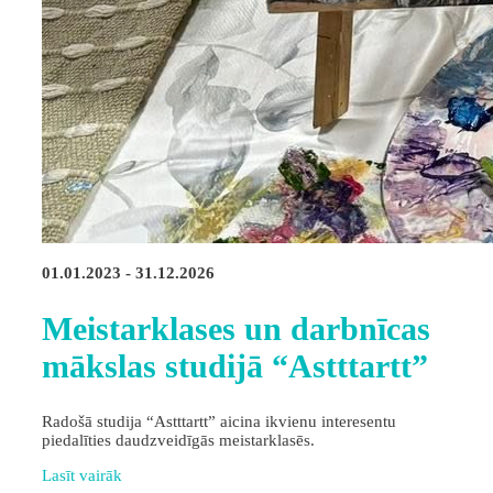
01.01.2023 - 31.12.2026
Meistarklases un darbnīcas
mākslas studijā “Astttartt”
Radošā studija “Astttartt” aicina ikvienu interesentu
piedalīties daudzveidīgās meistarklasēs.
Lasīt vairāk