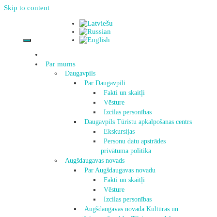
Skip to content
Par mums
Daugavpils
Par Daugavpili
Fakti un skaitļi
Vēsture
Izcilas personības
Daugavpils Tūristu apkalpošanas centrs
Ekskursijas
Personu datu apstrādes
privātuma politika
Augšdaugavas novads
Par Augšdaugavas novadu
Fakti un skaitļi
Vēsture
Izcilas personības
Augšdaugavas novada Kultūras un