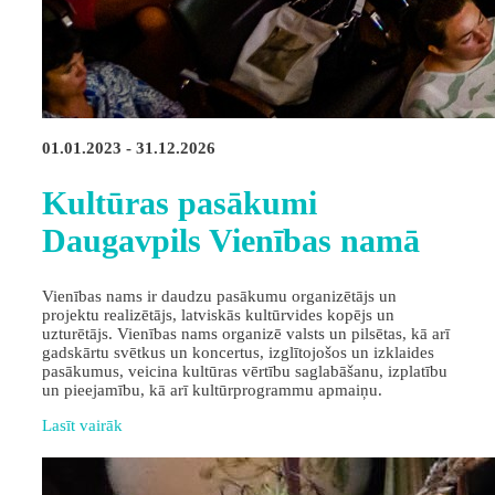
01.01.2023 - 31.12.2026
Kultūras pasākumi
Daugavpils Vienības namā
Vienības nams ir daudzu pasākumu organizētājs un
projektu realizētājs, latviskās kultūrvides kopējs un
uzturētājs. Vienības nams organizē valsts un pilsētas, kā arī
gadskārtu svētkus un koncertus, izglītojošos un izklaides
pasākumus, veicina kultūras vērtību saglabāšanu, izplatību
un pieejamību, kā arī kultūrprogrammu apmaiņu.
Lasīt vairāk