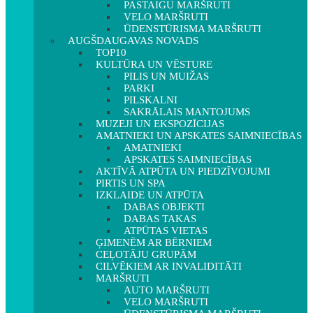
PASTAIGU MARŠRUTI
VELO MARŠRUTI
ŪDENSTŪRISMA MARŠRUTI
AUGŠDAUGAVAS NOVADS
TOP10
KULTŪRA UN VĒSTURE
PILIS UN MUIŽAS
PARKI
PILSKALNI
SAKRĀLAIS MANTOJUMS
MUZEJI UN EKSPOZĪCIJAS
AMATNIEKI UN APSKATES SAIMNIECĪBAS
AMATNIEKI
APSKATES SAIMNIECĪBAS
AKTĪVĀ ATPŪTA UN PIEDZĪVOJUMI
PIRTIS UN SPA
IZKLAIDE UN ATPŪTA
DABAS OBJEKTI
DABAS TAKAS
ATPŪTAS VIETAS
ĢIMENĒM AR BĒRNIEM
CEĻOTĀJU GRUPĀM
CILVĒKIEM AR INVALIDITĀTI
MARŠRUTI
AUTO MARŠRUTI
VELO MARŠRUTI