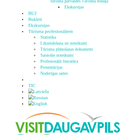
tūrisma pārvaldes Tūrisma nodaļa
Ekskursijas
BUJ
Bukleti
Ekskursijas
Tūrisma profesionāļiem
Statistika
Likumdošana un noteikumi
Tūrisma plānošanas dokumenti
Saistošie noteikumi
Profesionālā literatūra
Prezentācijas
Noderīgas saites
TIC