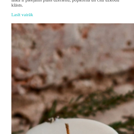
laikā ir pieejams plašs dzērienu, popkorna un citu uzkodu
klāsts.
Lasīt vairāk