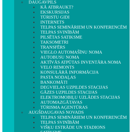
DAUGAVPILS
KĀ ATBRAUKT?
EKSKURSIJAS
TŪRISTU GIDI
INTERNETS
TELPAS SEMINĀRIEM UN KONFERENCĒM
TELPAS SVINĪBĀM
PILSĒTAS SATIKSME
TAKSOMETRI
TRANSFĒRS
VIEGLO AUTOMAŠĪNU NOMA
AUTOBUSU NOMA
AKTĪVĀS ATPŪTAS INVENTĀRA NOMA
VELO REMONTS
KONSULĀRĀ INFORMĀCIJA
PASTA NODAĻAS
BANKOMĀTI
DEGVIELAS UZPILDES STACIJAS
GĀZES UZPILDES STACIJAS
ELEKTROMOBIĻU UZLĀDES STACIJAS
AUTOMAZGĀTAVAS
TŪRISMA AĢENTŪRAS
AUGŠDAUGAVAS NOVADS
TELPAS SEMINĀRIEM UN KONFERENCĒM
TELPAS SVINĪBĀM
VIŠĶU ESTRĀDE UN STADIONS