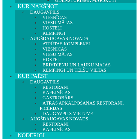
ŪDENSTŪRISMA MARŠRUTI
KUR NAKŠŅOT
DAUGAVPILS
VIESNĪCAS
VIESU MĀJAS
HOSTEĻI
KEMPINGI
AUGŠDAUGAVAS NOVADS
ATPŪTAS KOMPLEKSI
VIESNĪCAS
VIESU MĀJAS
HOSTEĻI
BRĪVDIENU UN LAUKU MĀJAS
KEMPINGI UN TELŠU VIETAS
KUR PAĒST
DAUGAVPILS
RESTORĀNI
KAFEJNĪCAS
GASTROBĀRS
ĀTRĀS APKALPOŠANAS RESTORĀNI,
PICĒRIJAS
DAUGAVPILS VIRTUVE
AUGŠDAUGAVAS NOVADS
RESTORĀNI
KAFEJNĪCAS
NODERĪGI