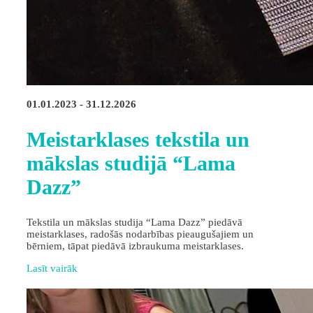
01.01.2023 - 31.12.2026
Meistarklases tekstila un
mākslas studijā “Lama
Dazz”
Tekstila un mākslas studija “Lama Dazz” piedāvā
meistarklases, radošās nodarbības pieaugušajiem un
bērniem, tāpat piedāvā izbraukuma meistarklases.
Lasīt vairāk