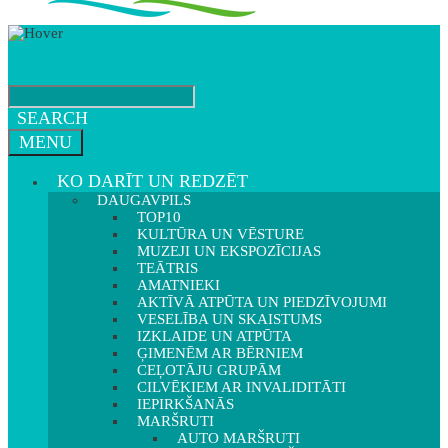
SEARCH
MENU
KO DARĪT UN REDZĒT
DAUGAVPILS
TOP10
KULTŪRA UN VĒSTURE
MUZEJI UN EKSPOZĪCIJAS
TEĀTRIS
AMATNIEKI
AKTĪVĀ ATPŪTA UN PIEDZĪVOJUMI
VESELĪBA UN SKAISTUMS
IZKLAIDE UN ATPŪTA
ĢIMENĒM AR BĒRNIEM
CEĻOTĀJU GRUPĀM
CILVĒKIEM AR INVALIDITĀTI
IEPIRKŠANĀS
MARŠRUTI
AUTO MARŠRUTI