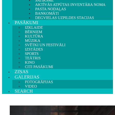
SATIKSME
AKTĪVĀS ATPŪTAS INVENTĀRA NOMA
PASTA NODAĻAS
BANKOMĀTI
DEGVIELAS UZPILDES STACIJAS
PASĀKUMI
IZKLAIDE
BĒRNIEM
KULTŪRA
MŪZIKA
SVĒTKI UN FESTIVĀLI
IZSTĀDES
SPORTS
TEĀTRIS
KINO
CITI PASĀKUMI
ZIŅAS
GALERIJAS
FOTOGRĀFIJAS
VIDEO
SEARCH