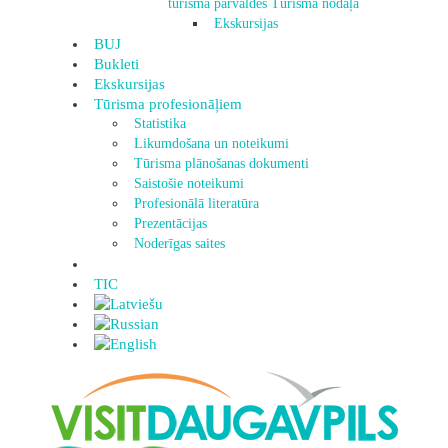
tūrisma pārvaldes Tūrisma nodaļa
Ekskursijas
BUJ
Bukleti
Ekskursijas
Tūrisma profesionāļiem
Statistika
Likumdošana un noteikumi
Tūrisma plānošanas dokumenti
Saistošie noteikumi
Profesionālā literatūra
Prezentācijas
Noderīgas saites
TIC