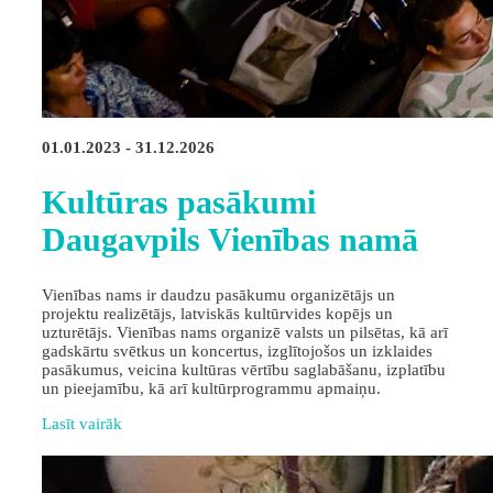
01.01.2023 - 31.12.2026
Kultūras pasākumi
Daugavpils Vienības namā
Vienības nams ir daudzu pasākumu organizētājs un
projektu realizētājs, latviskās kultūrvides kopējs un
uzturētājs. Vienības nams organizē valsts un pilsētas, kā arī
gadskārtu svētkus un koncertus, izglītojošos un izklaides
pasākumus, veicina kultūras vērtību saglabāšanu, izplatību
un pieejamību, kā arī kultūrprogrammu apmaiņu.
Lasīt vairāk