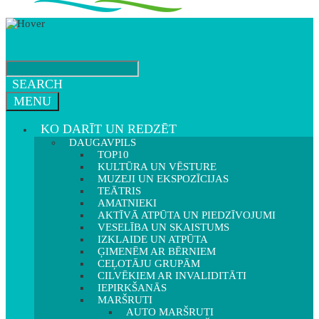
SEARCH
MENU
KO DARĪT UN REDZĒT
DAUGAVPILS
TOP10
KULTŪRA UN VĒSTURE
MUZEJI UN EKSPOZĪCIJAS
TEĀTRIS
AMATNIEKI
AKTĪVĀ ATPŪTA UN PIEDZĪVOJUMI
VESELĪBA UN SKAISTUMS
IZKLAIDE UN ATPŪTA
ĢIMENĒM AR BĒRNIEM
CEĻOTĀJU GRUPĀM
CILVĒKIEM AR INVALIDITĀTI
IEPIRKŠANĀS
MARŠRUTI
AUTO MARŠRUTI