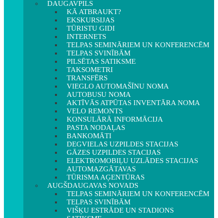
DAUGAVPILS
KĀ ATBRAUKT?
EKSKURSIJAS
TŪRISTU GIDI
INTERNETS
TELPAS SEMINĀRIEM UN KONFERENCĒM
TELPAS SVINĪBĀM
PILSĒTAS SATIKSME
TAKSOMETRI
TRANSFĒRS
VIEGLO AUTOMAŠĪNU NOMA
AUTOBUSU NOMA
AKTĪVĀS ATPŪTAS INVENTĀRA NOMA
VELO REMONTS
KONSULĀRĀ INFORMĀCIJA
PASTA NODAĻAS
BANKOMĀTI
DEGVIELAS UZPILDES STACIJAS
GĀZES UZPILDES STACIJAS
ELEKTROMOBIĻU UZLĀDES STACIJAS
AUTOMAZGĀTAVAS
TŪRISMA AĢENTŪRAS
AUGŠDAUGAVAS NOVADS
TELPAS SEMINĀRIEM UN KONFERENCĒM
TELPAS SVINĪBĀM
VIŠĶU ESTRĀDE UN STADIONS