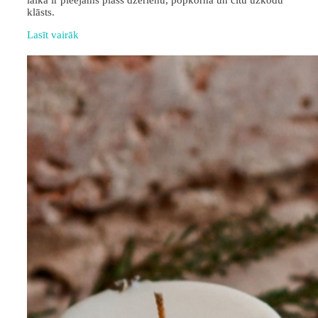
laikā ir pieejams plašs dzērienu, popkorna un citu uzkodu
klāsts.
Lasīt vairāk