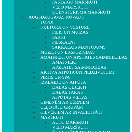
PASTAIGU MARŠRUTI
VELO MARŠRUTI
ŪDENSTŪRISMA MARŠRUTI
AUGŠDAUGAVAS NOVADS
TOP10
KULTŪRA UN VĒSTURE
PILIS UN MUIŽAS
PARKI
PILSKALNI
SAKRĀLAIS MANTOJUMS
MUZEJI UN EKSPOZĪCIJAS
AMATNIEKI UN APSKATES SAIMNIECĪBAS
AMATNIEKI
APSKATES SAIMNIECĪBAS
AKTĪVĀ ATPŪTA UN PIEDZĪVOJUMI
PIRTIS UN SPA
IZKLAIDE UN ATPŪTA
DABAS OBJEKTI
DABAS TAKAS
ATPŪTAS VIETAS
ĢIMENĒM AR BĒRNIEM
CEĻOTĀJU GRUPĀM
CILVĒKIEM AR INVALIDITĀTI
MARŠRUTI
AUTO MARŠRUTI
VELO MARŠRUTI