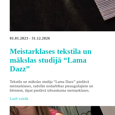
01.01.2023 - 31.12.2026
Meistarklases tekstila un
mākslas studijā “Lama
Dazz”
Tekstila un mākslas studija “Lama Dazz” piedāvā
meistarklases, radošās nodarbības pieaugušajiem un
bērniem, tāpat piedāvā izbraukuma meistarklases.
Lasīt vairāk