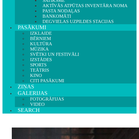
SATIKSME
AKTĪVĀS ATPŪTAS INVENTĀRA NOMA
PASTA NODAĻAS
BANKOMĀTI
DEGVIELAS UZPILDES STACIJAS
PASĀKUMI
IZKLAIDE
BĒRNIEM
KULTŪRA
MŪZIKA
SVĒTKI UN FESTIVĀLI
IZSTĀDES
SPORTS
TEĀTRIS
KINO
CITI PASĀKUMI
ZIŅAS
GALERIJAS
FOTOGRĀFIJAS
VIDEO
SEARCH