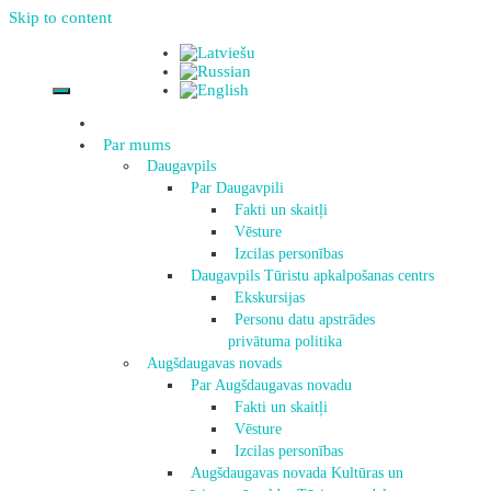
Skip to content
Par mums
Daugavpils
Par Daugavpili
Fakti un skaitļi
Vēsture
Izcilas personības
Daugavpils Tūristu apkalpošanas centrs
Ekskursijas
Personu datu apstrādes
privātuma politika
Augšdaugavas novads
Par Augšdaugavas novadu
Fakti un skaitļi
Vēsture
Izcilas personības
Augšdaugavas novada Kultūras un