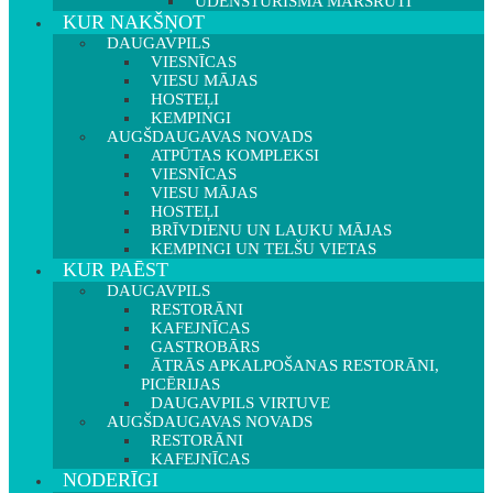
ŪDENSTŪRISMA MARŠRUTI
KUR NAKŠŅOT
DAUGAVPILS
VIESNĪCAS
VIESU MĀJAS
HOSTEĻI
KEMPINGI
AUGŠDAUGAVAS NOVADS
ATPŪTAS KOMPLEKSI
VIESNĪCAS
VIESU MĀJAS
HOSTEĻI
BRĪVDIENU UN LAUKU MĀJAS
KEMPINGI UN TELŠU VIETAS
KUR PAĒST
DAUGAVPILS
RESTORĀNI
KAFEJNĪCAS
GASTROBĀRS
ĀTRĀS APKALPOŠANAS RESTORĀNI,
PICĒRIJAS
DAUGAVPILS VIRTUVE
AUGŠDAUGAVAS NOVADS
RESTORĀNI
KAFEJNĪCAS
NODERĪGI