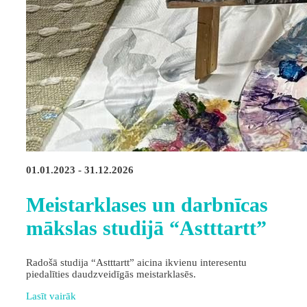
01.01.2023 - 31.12.2026
Meistarklases un darbnīcas
mākslas studijā “Astttartt”
Radošā studija “Astttartt” aicina ikvienu interesentu
piedalīties daudzveidīgās meistarklasēs.
Lasīt vairāk