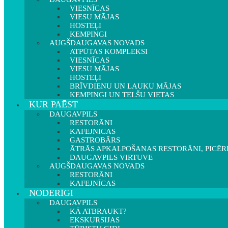
VIESNĪCAS
VIESU MĀJAS
HOSTEĻI
KEMPINGI
AUGŠDAUGAVAS NOVADS
ATPŪTAS KOMPLEKSI
VIESNĪCAS
VIESU MĀJAS
HOSTEĻI
BRĪVDIENU UN LAUKU MĀJAS
KEMPINGI UN TELŠU VIETAS
KUR PAĒST
DAUGAVPILS
RESTORĀNI
KAFEJNĪCAS
GASTROBĀRS
ĀTRĀS APKALPOŠANAS RESTORĀNI, PICĒR
DAUGAVPILS VIRTUVE
AUGŠDAUGAVAS NOVADS
RESTORĀNI
KAFEJNĪCAS
NODERĪGI
DAUGAVPILS
KĀ ATBRAUKT?
EKSKURSIJAS