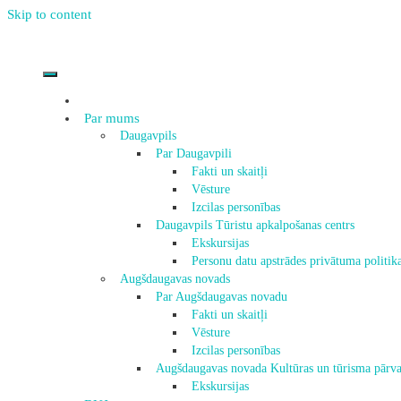
Skip to content
Par mums
Daugavpils
Par Daugavpili
Fakti un skaitļi
Vēsture
Izcilas personības
Daugavpils Tūristu apkalpošanas centrs
Ekskursijas
Personu datu apstrādes privātuma politik
Augšdaugavas novads
Par Augšdaugavas novadu
Fakti un skaitļi
Vēsture
Izcilas personības
Augšdaugavas novada Kultūras un tūrisma pārva
Ekskursijas