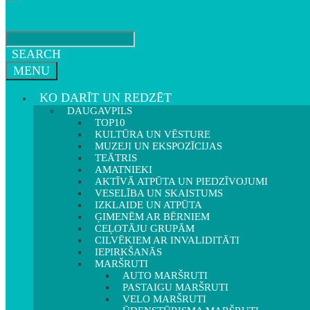
SEARCH
MENU
KO DARĪT UN REDZĒT
DAUGAVPILS
TOP10
KULTŪRA UN VĒSTURE
MUZEJI UN EKSPOZĪCIJAS
TEĀTRIS
AMATNIEKI
AKTĪVĀ ATPŪTA UN PIEDZĪVOJUMI
VESELĪBA UN SKAISTUMS
IZKLAIDE UN ATPŪTA
ĢIMENĒM AR BĒRNIEM
CEĻOTĀJU GRUPĀM
CILVĒKIEM AR INVALIDITĀTI
IEPIRKŠANĀS
MARŠRUTI
AUTO MARŠRUTI
PASTAIGU MARŠRUTI
VELO MARŠRUTI