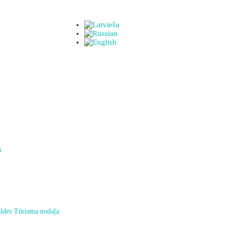
a
ldes Tūrisma nodaļa