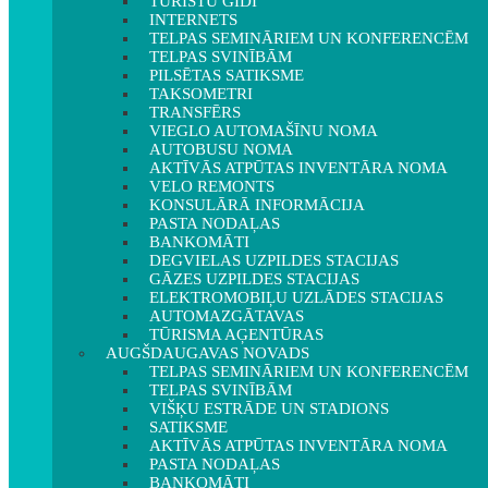
TŪRISTU GIDI
INTERNETS
TELPAS SEMINĀRIEM UN KONFERENCĒM
TELPAS SVINĪBĀM
PILSĒTAS SATIKSME
TAKSOMETRI
TRANSFĒRS
VIEGLO AUTOMAŠĪNU NOMA
AUTOBUSU NOMA
AKTĪVĀS ATPŪTAS INVENTĀRA NOMA
VELO REMONTS
KONSULĀRĀ INFORMĀCIJA
PASTA NODAĻAS
BANKOMĀTI
DEGVIELAS UZPILDES STACIJAS
GĀZES UZPILDES STACIJAS
ELEKTROMOBIĻU UZLĀDES STACIJAS
AUTOMAZGĀTAVAS
TŪRISMA AĢENTŪRAS
AUGŠDAUGAVAS NOVADS
TELPAS SEMINĀRIEM UN KONFERENCĒM
TELPAS SVINĪBĀM
VIŠĶU ESTRĀDE UN STADIONS
SATIKSME
AKTĪVĀS ATPŪTAS INVENTĀRA NOMA
PASTA NODAĻAS
BANKOMĀTI