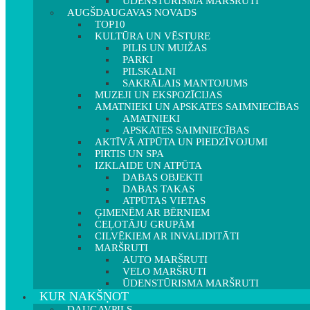
ŪDENSTŪRISMA MARŠRUTI
AUGŠDAUGAVAS NOVADS
TOP10
KULTŪRA UN VĒSTURE
PILIS UN MUIŽAS
PARKI
PILSKALNI
SAKRĀLAIS MANTOJUMS
MUZEJI UN EKSPOZĪCIJAS
AMATNIEKI UN APSKATES SAIMNIECĪBAS
AMATNIEKI
APSKATES SAIMNIECĪBAS
AKTĪVĀ ATPŪTA UN PIEDZĪVOJUMI
PIRTIS UN SPA
IZKLAIDE UN ATPŪTA
DABAS OBJEKTI
DABAS TAKAS
ATPŪTAS VIETAS
ĢIMENĒM AR BĒRNIEM
CEĻOTĀJU GRUPĀM
CILVĒKIEM AR INVALIDITĀTI
MARŠRUTI
AUTO MARŠRUTI
VELO MARŠRUTI
ŪDENSTŪRISMA MARŠRUTI
KUR NAKŠŅOT
DAUGAVPILS