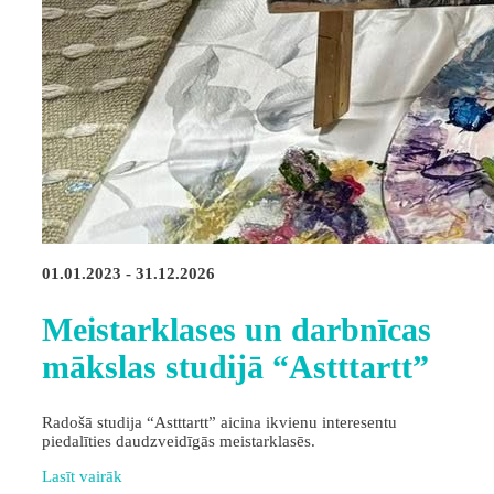
01.01.2023 - 31.12.2026
Meistarklases un darbnīcas
mākslas studijā “Astttartt”
Radošā studija “Astttartt” aicina ikvienu interesentu
piedalīties daudzveidīgās meistarklasēs.
Lasīt vairāk