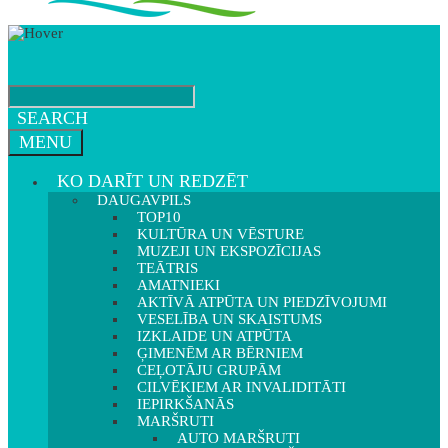
SEARCH
MENU
KO DARĪT UN REDZĒT
DAUGAVPILS
TOP10
KULTŪRA UN VĒSTURE
MUZEJI UN EKSPOZĪCIJAS
TEĀTRIS
AMATNIEKI
AKTĪVĀ ATPŪTA UN PIEDZĪVOJUMI
VESELĪBA UN SKAISTUMS
IZKLAIDE UN ATPŪTA
ĢIMENĒM AR BĒRNIEM
CEĻOTĀJU GRUPĀM
CILVĒKIEM AR INVALIDITĀTI
IEPIRKŠANĀS
MARŠRUTI
AUTO MARŠRUTI