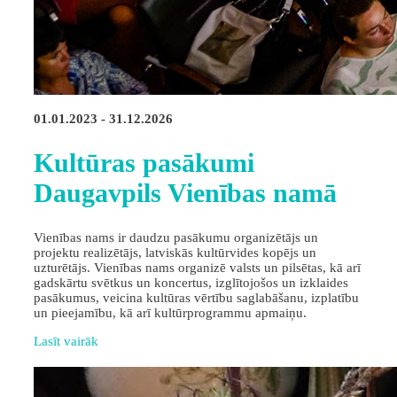
01.01.2023 - 31.12.2026
Kultūras pasākumi
Daugavpils Vienības namā
Vienības nams ir daudzu pasākumu organizētājs un
projektu realizētājs, latviskās kultūrvides kopējs un
uzturētājs. Vienības nams organizē valsts un pilsētas, kā arī
gadskārtu svētkus un koncertus, izglītojošos un izklaides
pasākumus, veicina kultūras vērtību saglabāšanu, izplatību
un pieejamību, kā arī kultūrprogrammu apmaiņu.
Lasīt vairāk