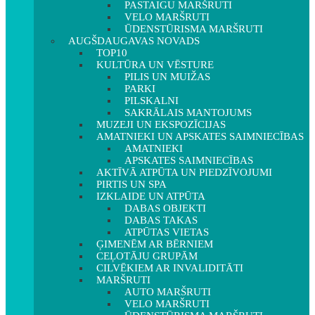
PASTAIGU MARŠRUTI
VELO MARŠRUTI
ŪDENSTŪRISMA MARŠRUTI
AUGŠDAUGAVAS NOVADS
TOP10
KULTŪRA UN VĒSTURE
PILIS UN MUIŽAS
PARKI
PILSKALNI
SAKRĀLAIS MANTOJUMS
MUZEJI UN EKSPOZĪCIJAS
AMATNIEKI UN APSKATES SAIMNIECĪBAS
AMATNIEKI
APSKATES SAIMNIECĪBAS
AKTĪVĀ ATPŪTA UN PIEDZĪVOJUMI
PIRTIS UN SPA
IZKLAIDE UN ATPŪTA
DABAS OBJEKTI
DABAS TAKAS
ATPŪTAS VIETAS
ĢIMENĒM AR BĒRNIEM
CEĻOTĀJU GRUPĀM
CILVĒKIEM AR INVALIDITĀTI
MARŠRUTI
AUTO MARŠRUTI
VELO MARŠRUTI