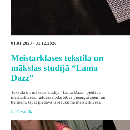
01.01.2023 - 31.12.2026
Meistarklases tekstila un
mākslas studijā “Lama
Dazz”
Tekstila un mākslas studija “Lama Dazz” piedāvā
meistarklases, radošās nodarbības pieaugušajiem un
bērniem, tāpat piedāvā izbraukuma meistarklases.
Lasīt vairāk