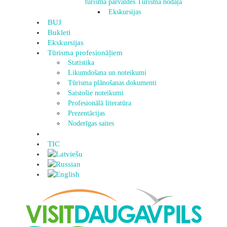
tūrisma pārvaldes Tūrisma nodaļa
Ekskursijas
BUJ
Bukleti
Ekskursijas
Tūrisma profesionāļiem
Statistika
Likumdošana un noteikumi
Tūrisma plānošanas dokumenti
Saistošie noteikumi
Profesionālā literatūra
Prezentācijas
Noderīgas saites
TIC