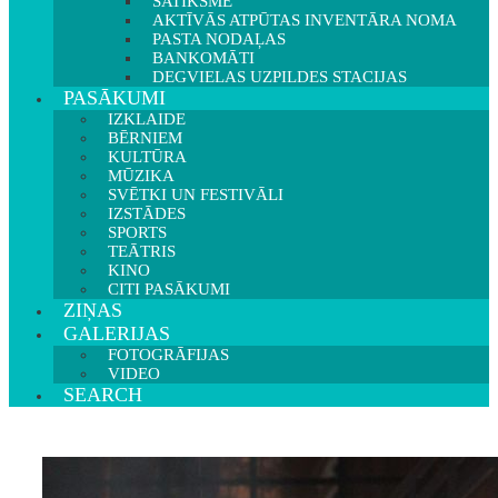
SATIKSME
AKTĪVĀS ATPŪTAS INVENTĀRA NOMA
PASTA NODAĻAS
BANKOMĀTI
DEGVIELAS UZPILDES STACIJAS
PASĀKUMI
IZKLAIDE
BĒRNIEM
KULTŪRA
MŪZIKA
SVĒTKI UN FESTIVĀLI
IZSTĀDES
SPORTS
TEĀTRIS
KINO
CITI PASĀKUMI
ZIŅAS
GALERIJAS
FOTOGRĀFIJAS
VIDEO
SEARCH