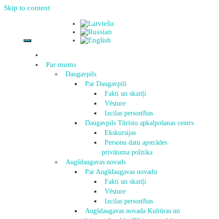
Skip to content
Par mums
Daugavpils
Par Daugavpili
Fakti un skaitļi
Vēsture
Izcilas personības
Daugavpils Tūristu apkalpošanas centrs
Ekskursijas
Personu datu apstrādes
privātuma politika
Augšdaugavas novads
Par Augšdaugavas novadu
Fakti un skaitļi
Vēsture
Izcilas personības
Augšdaugavas novada Kultūras un