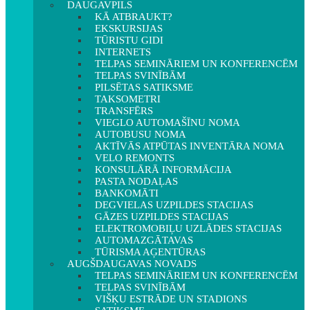
DAUGAVPILS
KĀ ATBRAUKT?
EKSKURSIJAS
TŪRISTU GIDI
INTERNETS
TELPAS SEMINĀRIEM UN KONFERENCĒM
TELPAS SVINĪBĀM
PILSĒTAS SATIKSME
TAKSOMETRI
TRANSFĒRS
VIEGLO AUTOMAŠĪNU NOMA
AUTOBUSU NOMA
AKTĪVĀS ATPŪTAS INVENTĀRA NOMA
VELO REMONTS
KONSULĀRĀ INFORMĀCIJA
PASTA NODAĻAS
BANKOMĀTI
DEGVIELAS UZPILDES STACIJAS
GĀZES UZPILDES STACIJAS
ELEKTROMOBIĻU UZLĀDES STACIJAS
AUTOMAZGĀTAVAS
TŪRISMA AĢENTŪRAS
AUGŠDAUGAVAS NOVADS
TELPAS SEMINĀRIEM UN KONFERENCĒM
TELPAS SVINĪBĀM
VIŠĶU ESTRĀDE UN STADIONS