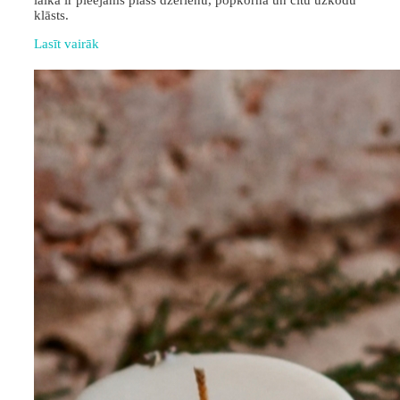
laikā ir pieejams plašs dzērienu, popkorna un citu uzkodu
klāsts.
Lasīt vairāk