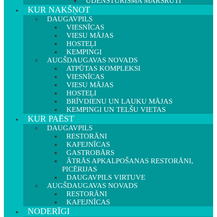
ŪDENSTŪRISMA MARŠRUTI
KUR NAKŠŅOT
DAUGAVPILS
VIESNĪCAS
VIESU MĀJAS
HOSTEĻI
KEMPINGI
AUGŠDAUGAVAS NOVADS
ATPŪTAS KOMPLEKSI
VIESNĪCAS
VIESU MĀJAS
HOSTEĻI
BRĪVDIENU UN LAUKU MĀJAS
KEMPINGI UN TELŠU VIETAS
KUR PAĒST
DAUGAVPILS
RESTORĀNI
KAFEJNĪCAS
GASTROBĀRS
ĀTRĀS APKALPOŠANAS RESTORĀNI,
PICĒRIJAS
DAUGAVPILS VIRTUVE
AUGŠDAUGAVAS NOVADS
RESTORĀNI
KAFEJNĪCAS
NODERĪGI