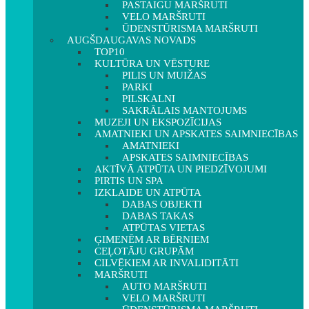
PASTAIGU MARŠRUTI
VELO MARŠRUTI
ŪDENSTŪRISMA MARŠRUTI
AUGŠDAUGAVAS NOVADS
TOP10
KULTŪRA UN VĒSTURE
PILIS UN MUIŽAS
PARKI
PILSKALNI
SAKRĀLAIS MANTOJUMS
MUZEJI UN EKSPOZĪCIJAS
AMATNIEKI UN APSKATES SAIMNIECĪBAS
AMATNIEKI
APSKATES SAIMNIECĪBAS
AKTĪVĀ ATPŪTA UN PIEDZĪVOJUMI
PIRTIS UN SPA
IZKLAIDE UN ATPŪTA
DABAS OBJEKTI
DABAS TAKAS
ATPŪTAS VIETAS
ĢIMENĒM AR BĒRNIEM
CEĻOTĀJU GRUPĀM
CILVĒKIEM AR INVALIDITĀTI
MARŠRUTI
AUTO MARŠRUTI
VELO MARŠRUTI