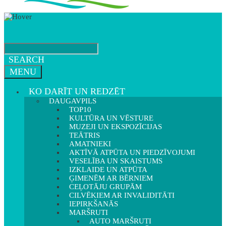
SEARCH
MENU
KO DARĪT UN REDZĒT
DAUGAVPILS
TOP10
KULTŪRA UN VĒSTURE
MUZEJI UN EKSPOZĪCIJAS
TEĀTRIS
AMATNIEKI
AKTĪVĀ ATPŪTA UN PIEDZĪVOJUMI
VESELĪBA UN SKAISTUMS
IZKLAIDE UN ATPŪTA
ĢIMENĒM AR BĒRNIEM
CEĻOTĀJU GRUPĀM
CILVĒKIEM AR INVALIDITĀTI
IEPIRKŠANĀS
MARŠRUTI
AUTO MARŠRUTI