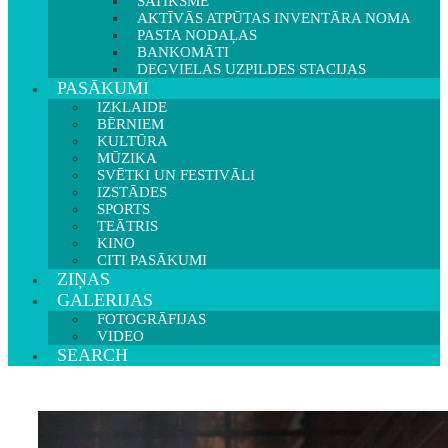
SATIKSME
AKTĪVĀS ATPŪTAS INVENTĀRA NOMA
PASTA NODAĻAS
BANKOMĀTI
DEGVIELAS UZPILDES STACIJAS
PASĀKUMI
IZKLAIDE
BĒRNIEM
KULTŪRA
MŪZIKA
SVĒTKI UN FESTIVĀLI
IZSTĀDES
SPORTS
TEĀTRIS
KINO
CITI PASĀKUMI
ZIŅAS
GALERIJAS
FOTOGRĀFIJAS
VIDEO
SEARCH