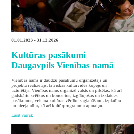
01.01.2023 - 31.12.2026
Kultūras pasākumi
Daugavpils Vienības namā
Vienības nams ir daudzu pasākumu organizētājs un
projektu realizētājs, latviskās kultūrvides kopējs un
uzturētājs. Vienības nams organizē valsts un pilsētas, kā arī
gadskārtu svētkus un koncertus, izglītojošos un izklaides
pasākumus, veicina kultūras vērtību saglabāšanu, izplatību
un pieejamību, kā arī kultūrprogrammu apmaiņu.
Lasīt vairāk