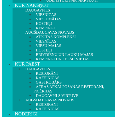
ŪDENSTŪRISMA MARŠRUTI
KUR NAKŠŅOT
DAUGAVPILS
VIESNĪCAS
VIESU MĀJAS
HOSTEĻI
KEMPINGI
AUGŠDAUGAVAS NOVADS
ATPŪTAS KOMPLEKSI
VIESNĪCAS
VIESU MĀJAS
HOSTEĻI
BRĪVDIENU UN LAUKU MĀJAS
KEMPINGI UN TELŠU VIETAS
KUR PAĒST
DAUGAVPILS
RESTORĀNI
KAFEJNĪCAS
GASTROBĀRS
ĀTRĀS APKALPOŠANAS RESTORĀNI,
PICĒRIJAS
DAUGAVPILS VIRTUVE
AUGŠDAUGAVAS NOVADS
RESTORĀNI
KAFEJNĪCAS
NODERĪGI