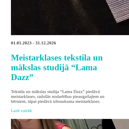
01.01.2023 - 31.12.2026
Meistarklases tekstila un
mākslas studijā “Lama
Dazz”
Tekstila un mākslas studija “Lama Dazz” piedāvā
meistarklases, radošās nodarbības pieaugušajiem un
bērniem, tāpat piedāvā izbraukuma meistarklases.
Lasīt vairāk