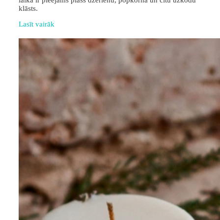
laikā ir pieejams plašs dzērienu, popkorna un citu uzkodu
klāsts.
Lasīt vairāk