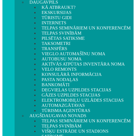
DAUGAVPILS
KĀ ATBRAUKT?
EKSKURSIJAS
TŪRISTU GIDI
INTERNETS
TELPAS SEMINĀRIEM UN KONFERENCĒM
TELPAS SVINĪBĀM
PILSĒTAS SATIKSME
TAKSOMETRI
TRANSFĒRS
VIEGLO AUTOMAŠĪNU NOMA
AUTOBUSU NOMA
AKTĪVĀS ATPŪTAS INVENTĀRA NOMA
VELO REMONTS
KONSULĀRĀ INFORMĀCIJA
PASTA NODAĻAS
BANKOMĀTI
DEGVIELAS UZPILDES STACIJAS
GĀZES UZPILDES STACIJAS
ELEKTROMOBIĻU UZLĀDES STACIJAS
AUTOMAZGĀTAVAS
TŪRISMA AĢENTŪRAS
AUGŠDAUGAVAS NOVADS
TELPAS SEMINĀRIEM UN KONFERENCĒM
TELPAS SVINĪBĀM
VIŠĶU ESTRĀDE UN STADIONS