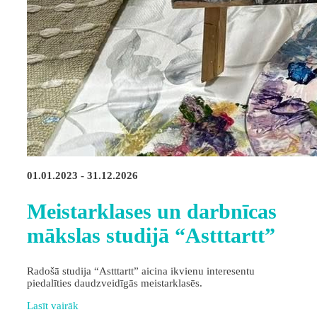
01.01.2023 - 31.12.2026
Meistarklases un darbnīcas
mākslas studijā “Astttartt”
Radošā studija “Astttartt” aicina ikvienu interesentu
piedalīties daudzveidīgās meistarklasēs.
Lasīt vairāk