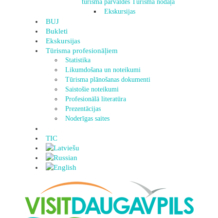
tūrisma pārvaldes Tūrisma nodaļa
Ekskursijas
BUJ
Bukleti
Ekskursijas
Tūrisma profesionāļiem
Statistika
Likumdošana un noteikumi
Tūrisma plānošanas dokumenti
Saistošie noteikumi
Profesionālā literatūra
Prezentācijas
Noderīgas saites
TIC