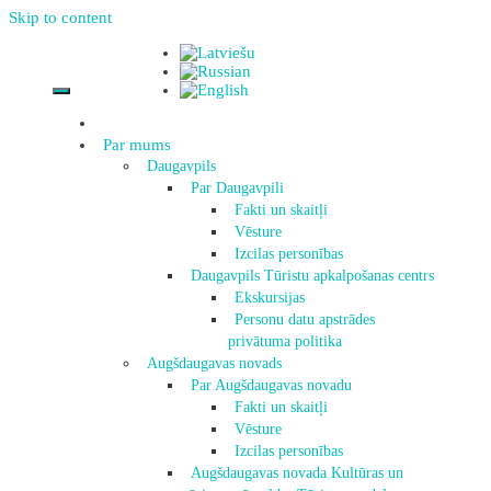
Skip to content
Par mums
Daugavpils
Par Daugavpili
Fakti un skaitļi
Vēsture
Izcilas personības
Daugavpils Tūristu apkalpošanas centrs
Ekskursijas
Personu datu apstrādes
privātuma politika
Augšdaugavas novads
Par Augšdaugavas novadu
Fakti un skaitļi
Vēsture
Izcilas personības
Augšdaugavas novada Kultūras un