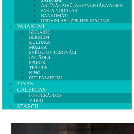
SATIKSME
AKTĪVĀS ATPŪTAS INVENTĀRA NOMA
PASTA NODAĻAS
BANKOMĀTI
DEGVIELAS UZPILDES STACIJAS
PASĀKUMI
IZKLAIDE
BĒRNIEM
KULTŪRA
MŪZIKA
SVĒTKI UN FESTIVĀLI
IZSTĀDES
SPORTS
TEĀTRIS
KINO
CITI PASĀKUMI
ZIŅAS
GALERIJAS
FOTOGRĀFIJAS
VIDEO
SEARCH