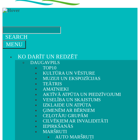
SEARCH
MENU
KO DARĪT UN REDZĒT
DAUGAVPILS
TOP10
KULTŪRA UN VĒSTURE
MUZEJI UN EKSPOZĪCIJAS
TEĀTRIS
AMATNIEKI
AKTĪVĀ ATPŪTA UN PIEDZĪVOJUMI
VESELĪBA UN SKAISTUMS
IZKLAIDE UN ATPŪTA
ĢIMENĒM AR BĒRNIEM
CEĻOTĀJU GRUPĀM
CILVĒKIEM AR INVALIDITĀTI
IEPIRKŠANĀS
MARŠRUTI
AUTO MARŠRUTI