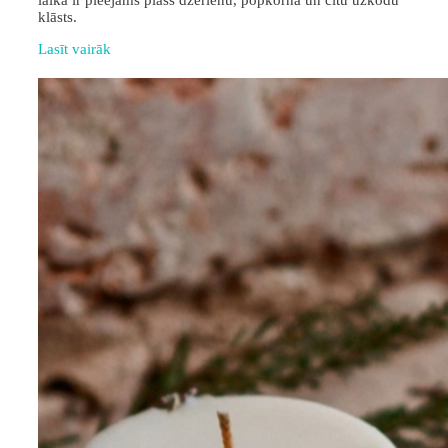
laikā ir pieejams plašs dzērienu, popkorna un citu uzkodu
klāsts.
Lasīt vairāk