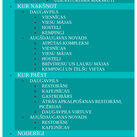
ŪDENSTŪRISMA MARŠRUTI
KUR NAKŠŅOT
DAUGAVPILS
VIESNĪCAS
VIESU MĀJAS
HOSTEĻI
KEMPINGI
AUGŠDAUGAVAS NOVADS
ATPŪTAS KOMPLEKSI
VIESNĪCAS
VIESU MĀJAS
HOSTEĻI
BRĪVDIENU UN LAUKU MĀJAS
KEMPINGI UN TELŠU VIETAS
KUR PAĒST
DAUGAVPILS
RESTORĀNI
KAFEJNĪCAS
GASTROBĀRS
ĀTRĀS APKALPOŠANAS RESTORĀNI,
PICĒRIJAS
DAUGAVPILS VIRTUVE
AUGŠDAUGAVAS NOVADS
RESTORĀNI
KAFEJNĪCAS
NODERĪGI