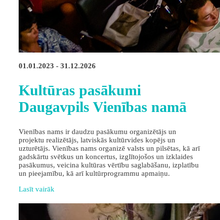
01.01.2023 - 31.12.2026
Kultūras pasākumi
Daugavpils Vienības namā
Vienības nams ir daudzu pasākumu organizētājs un
projektu realizētājs, latviskās kultūrvides kopējs un
uzturētājs. Vienības nams organizē valsts un pilsētas, kā arī
gadskārtu svētkus un koncertus, izglītojošos un izklaides
pasākumus, veicina kultūras vērtību saglabāšanu, izplatību
un pieejamību, kā arī kultūrprogrammu apmaiņu.
Lasīt vairāk