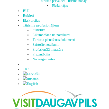
tūrisma pārvaldes Tūrisma nodaļa
Ekskursijas
BUJ
Bukleti
Ekskursijas
Tūrisma profesionāļiem
Statistika
Likumdošana un noteikumi
Tūrisma plānošanas dokumenti
Saistošie noteikumi
Profesionālā literatūra
Prezentācijas
Noderīgas saites
TIC