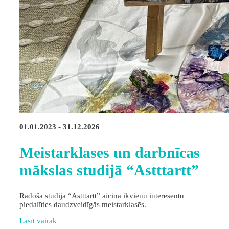
01.01.2023 - 31.12.2026
Meistarklases un darbnīcas
mākslas studijā “Astttartt”
Radošā studija “Astttartt” aicina ikvienu interesentu
piedalīties daudzveidīgās meistarklasēs.
Lasīt vairāk