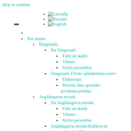
Skip to content
Par mums
Daugavpils
Par Daugavpili
Fakti un skaitļi
Vēsture
Izcilas personības
Daugavpils Tūristu apkalpošanas centrs
Ekskursijas
Personu datu apstrādes
privātuma politika
Augšdaugavas novads
Par Augšdaugavas novadu
Fakti un skaitļi
Vēsture
Izcilas personības
Augšdaugavas novada Kultūras un