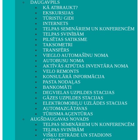
DAUGAVPILS
KĀ ATBRAUKT?
EKSKURSIJAS
TŪRISTU GIDI
INTERNETS
TELPAS SEMINĀRIEM UN KONFERENCĒM
TELPAS SVINĪBĀM
PILSĒTAS SATIKSME
TAKSOMETRI
TRANSFĒRS
VIEGLO AUTOMAŠĪNU NOMA
AUTOBUSU NOMA
AKTĪVĀS ATPŪTAS INVENTĀRA NOMA
VELO REMONTS
KONSULĀRĀ INFORMĀCIJA
PASTA NODAĻAS
BANKOMĀTI
DEGVIELAS UZPILDES STACIJAS
GĀZES UZPILDES STACIJAS
ELEKTROMOBIĻU UZLĀDES STACIJAS
AUTOMAZGĀTAVAS
TŪRISMA AĢENTŪRAS
AUGŠDAUGAVAS NOVADS
TELPAS SEMINĀRIEM UN KONFERENCĒM
TELPAS SVINĪBĀM
VIŠĶU ESTRĀDE UN STADIONS