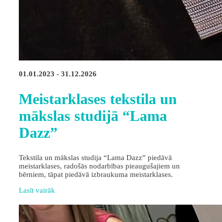
01.01.2023 - 31.12.2026
Meistarklases tekstila un
mākslas studijā “Lama
Dazz”
Tekstila un mākslas studija “Lama Dazz” piedāvā
meistarklases, radošās nodarbības pieaugušajiem un
bērniem, tāpat piedāvā izbraukuma meistarklases.
Lasīt vairāk