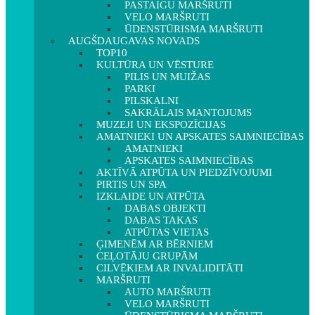
PASTAIGU MARŠRUTI
VELO MARŠRUTI
ŪDENSTŪRISMA MARŠRUTI
AUGŠDAUGAVAS NOVADS
TOP10
KULTŪRA UN VĒSTURE
PILIS UN MUIŽAS
PARKI
PILSKALNI
SAKRĀLAIS MANTOJUMS
MUZEJI UN EKSPOZĪCIJAS
AMATNIEKI UN APSKATES SAIMNIECĪBAS
AMATNIEKI
APSKATES SAIMNIECĪBAS
AKTĪVĀ ATPŪTA UN PIEDZĪVOJUMI
PIRTIS UN SPA
IZKLAIDE UN ATPŪTA
DABAS OBJEKTI
DABAS TAKAS
ATPŪTAS VIETAS
ĢIMENĒM AR BĒRNIEM
CEĻOTĀJU GRUPĀM
CILVĒKIEM AR INVALIDITĀTI
MARŠRUTI
AUTO MARŠRUTI
VELO MARŠRUTI