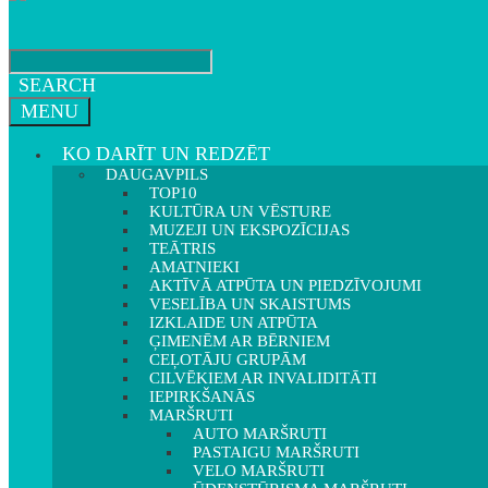
SEARCH
MENU
KO DARĪT UN REDZĒT
DAUGAVPILS
TOP10
KULTŪRA UN VĒSTURE
MUZEJI UN EKSPOZĪCIJAS
TEĀTRIS
AMATNIEKI
AKTĪVĀ ATPŪTA UN PIEDZĪVOJUMI
VESELĪBA UN SKAISTUMS
IZKLAIDE UN ATPŪTA
ĢIMENĒM AR BĒRNIEM
CEĻOTĀJU GRUPĀM
CILVĒKIEM AR INVALIDITĀTI
IEPIRKŠANĀS
MARŠRUTI
AUTO MARŠRUTI
PASTAIGU MARŠRUTI
VELO MARŠRUTI