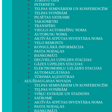
TŪRISTU GIDI
INTERNETS
TELPAS SEMINĀRIEM UN KONFERENCĒM
TELPAS SVINĪBĀM
PILSĒTAS SATIKSME
TAKSOMETRI
TRANSFĒRS
VIEGLO AUTOMAŠĪNU NOMA
AUTOBUSU NOMA
AKTĪVĀS ATPŪTAS INVENTĀRA NOMA
VELO REMONTS
KONSULĀRĀ INFORMĀCIJA
PASTA NODAĻAS
BANKOMĀTI
DEGVIELAS UZPILDES STACIJAS
GĀZES UZPILDES STACIJAS
ELEKTROMOBIĻU UZLĀDES STACIJAS
AUTOMAZGĀTAVAS
TŪRISMA AĢENTŪRAS
AUGŠDAUGAVAS NOVADS
TELPAS SEMINĀRIEM UN KONFERENCĒM
TELPAS SVINĪBĀM
VIŠĶU ESTRĀDE UN STADIONS
SATIKSME
AKTĪVĀS ATPŪTAS INVENTĀRA NOMA
PASTA NODAĻAS
BANKOMĀTI