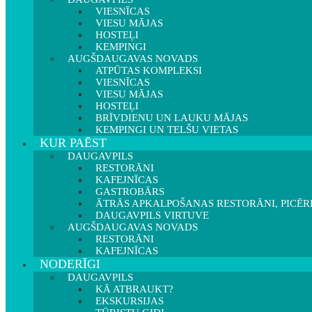
VIESNĪCAS
VIESU MĀJAS
HOSTEĻI
KEMPINGI
AUGŠDAUGAVAS NOVADS
ATPŪTAS KOMPLEKSI
VIESNĪCAS
VIESU MĀJAS
HOSTEĻI
BRĪVDIENU UN LAUKU MĀJAS
KEMPINGI UN TELŠU VIETAS
KUR PAĒST
DAUGAVPILS
RESTORĀNI
KAFEJNĪCAS
GASTROBĀRS
ĀTRĀS APKALPOŠANAS RESTORĀNI, PICĒR
DAUGAVPILS VIRTUVE
AUGŠDAUGAVAS NOVADS
RESTORĀNI
KAFEJNĪCAS
NODERĪGI
DAUGAVPILS
KĀ ATBRAUKT?
EKSKURSIJAS