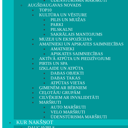
ŪDENSTŪRISMA MARŠRUTI
AUGŠDAUGAVAS NOVADS
TOP10
KULTŪRA UN VĒSTURE
PILIS UN MUIŽAS
PARKI
PILSKALNI
SAKRĀLAIS MANTOJUMS
MUZEJI UN EKSPOZĪCIJAS
AMATNIEKI UN APSKATES SAIMNIECĪBAS
AMATNIEKI
APSKATES SAIMNIECĪBAS
AKTĪVĀ ATPŪTA UN PIEDZĪVOJUMI
PIRTIS UN SPA
IZKLAIDE UN ATPŪTA
DABAS OBJEKTI
DABAS TAKAS
ATPŪTAS VIETAS
ĢIMENĒM AR BĒRNIEM
CEĻOTĀJU GRUPĀM
CILVĒKIEM AR INVALIDITĀTI
MARŠRUTI
AUTO MARŠRUTI
VELO MARŠRUTI
ŪDENSTŪRISMA MARŠRUTI
KUR NAKŠŅOT
DAUGAVPILS