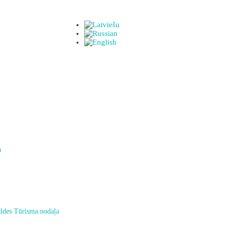
a
ldes Tūrisma nodaļa