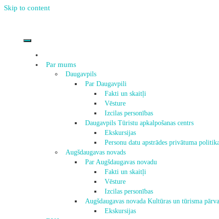
Skip to content
Par mums
Daugavpils
Par Daugavpili
Fakti un skaitļi
Vēsture
Izcilas personības
Daugavpils Tūristu apkalpošanas centrs
Ekskursijas
Personu datu apstrādes privātuma politik
Augšdaugavas novads
Par Augšdaugavas novadu
Fakti un skaitļi
Vēsture
Izcilas personības
Augšdaugavas novada Kultūras un tūrisma pārva
Ekskursijas