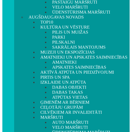
PASTAIGU MARŠRUTI
VELO MARŠRUTI
ŪDENSTŪRISMA MARŠRUTI
AUGŠDAUGAVAS NOVADS
TOP10
KULTŪRA UN VĒSTURE
PILIS UN MUIŽAS
PARKI
PILSKALNI
SAKRĀLAIS MANTOJUMS
MUZEJI UN EKSPOZĪCIJAS
AMATNIEKI UN APSKATES SAIMNIECĪBAS
AMATNIEKI
APSKATES SAIMNIECĪBAS
AKTĪVĀ ATPŪTA UN PIEDZĪVOJUMI
PIRTIS UN SPA
IZKLAIDE UN ATPŪTA
DABAS OBJEKTI
DABAS TAKAS
ATPŪTAS VIETAS
ĢIMENĒM AR BĒRNIEM
CEĻOTĀJU GRUPĀM
CILVĒKIEM AR INVALIDITĀTI
MARŠRUTI
AUTO MARŠRUTI
VELO MARŠRUTI