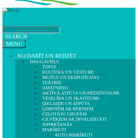
SEARCH
MENU
KO DARĪT UN REDZĒT
DAUGAVPILS
TOP10
KULTŪRA UN VĒSTURE
MUZEJI UN EKSPOZĪCIJAS
TEĀTRIS
AMATNIEKI
AKTĪVĀ ATPŪTA UN PIEDZĪVOJUMI
VESELĪBA UN SKAISTUMS
IZKLAIDE UN ATPŪTA
ĢIMENĒM AR BĒRNIEM
CEĻOTĀJU GRUPĀM
CILVĒKIEM AR INVALIDITĀTI
IEPIRKŠANĀS
MARŠRUTI
AUTO MARŠRUTI