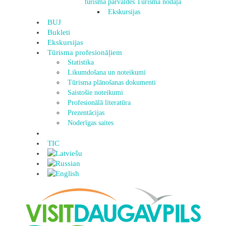
tūrisma pārvaldes Tūrisma nodaļa
Ekskursijas
BUJ
Bukleti
Ekskursijas
Tūrisma profesionāļiem
Statistika
Likumdošana un noteikumi
Tūrisma plānošanas dokumenti
Saistošie noteikumi
Profesionālā literatūra
Prezentācijas
Noderīgas saites
TIC