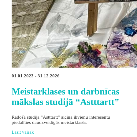
01.01.2023 - 31.12.2026
Meistarklases un darbnīcas
mākslas studijā “Astttartt”
Radošā studija “Astttartt” aicina ikvienu interesentu
piedalīties daudzveidīgās meistarklasēs.
Lasīt vairāk