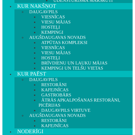
ŪDENSTŪRISMA MARŠRUTI
KUR NAKŠŅOT
DAUGAVPILS
VIESNĪCAS
VIESU MĀJAS
HOSTEĻI
KEMPINGI
AUGŠDAUGAVAS NOVADS
ATPŪTAS KOMPLEKSI
VIESNĪCAS
VIESU MĀJAS
HOSTEĻI
BRĪVDIENU UN LAUKU MĀJAS
KEMPINGI UN TELŠU VIETAS
KUR PAĒST
DAUGAVPILS
RESTORĀNI
KAFEJNĪCAS
GASTROBĀRS
ĀTRĀS APKALPOŠANAS RESTORĀNI,
PICĒRIJAS
DAUGAVPILS VIRTUVE
AUGŠDAUGAVAS NOVADS
RESTORĀNI
KAFEJNĪCAS
NODERĪGI