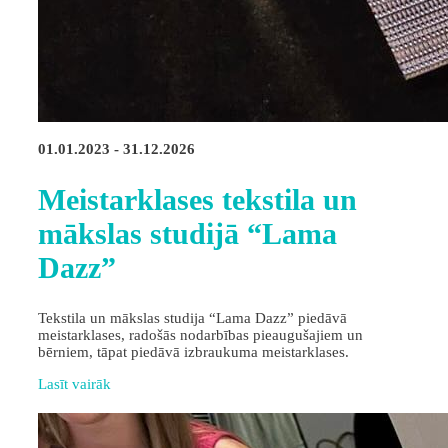
01.01.2023 - 31.12.2026
Meistarklases tekstila un
mākslas studijā “Lama
Dazz”
Tekstila un mākslas studija “Lama Dazz” piedāvā
meistarklases, radošās nodarbības pieaugušajiem un
bērniem, tāpat piedāvā izbraukuma meistarklases.
Lasīt vairāk