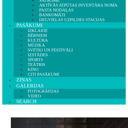
SATIKSME
AKTĪVĀS ATPŪTAS INVENTĀRA NOMA
PASTA NODAĻAS
BANKOMĀTI
DEGVIELAS UZPILDES STACIJAS
PASĀKUMI
IZKLAIDE
BĒRNIEM
KULTŪRA
MŪZIKA
SVĒTKI UN FESTIVĀLI
IZSTĀDES
SPORTS
TEĀTRIS
KINO
CITI PASĀKUMI
ZIŅAS
GALERIJAS
FOTOGRĀFIJAS
VIDEO
SEARCH