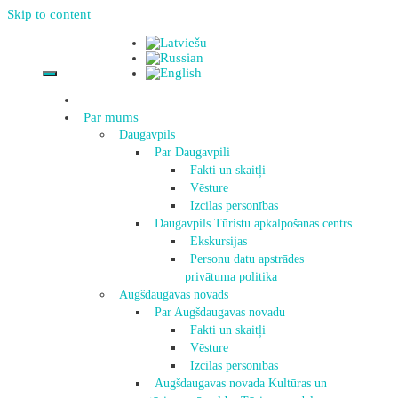
Skip to content
Par mums
Daugavpils
Par Daugavpili
Fakti un skaitļi
Vēsture
Izcilas personības
Daugavpils Tūristu apkalpošanas centrs
Ekskursijas
Personu datu apstrādes
privātuma politika
Augšdaugavas novads
Par Augšdaugavas novadu
Fakti un skaitļi
Vēsture
Izcilas personības
Augšdaugavas novada Kultūras un