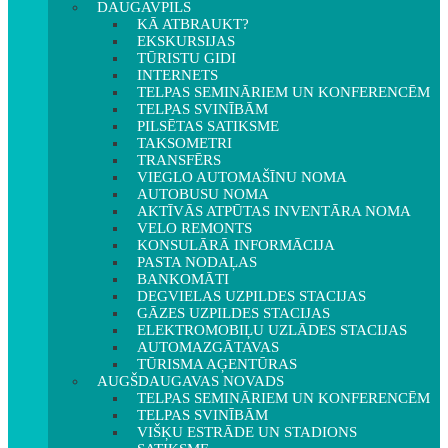
DAUGAVPILS
KĀ ATBRAUKT?
EKSKURSIJAS
TŪRISTU GIDI
INTERNETS
TELPAS SEMINĀRIEM UN KONFERENCĒM
TELPAS SVINĪBĀM
PILSĒTAS SATIKSME
TAKSOMETRI
TRANSFĒRS
VIEGLO AUTOMAŠĪNU NOMA
AUTOBUSU NOMA
AKTĪVĀS ATPŪTAS INVENTĀRA NOMA
VELO REMONTS
KONSULĀRĀ INFORMĀCIJA
PASTA NODAĻAS
BANKOMĀTI
DEGVIELAS UZPILDES STACIJAS
GĀZES UZPILDES STACIJAS
ELEKTROMOBIĻU UZLĀDES STACIJAS
AUTOMAZGĀTAVAS
TŪRISMA AĢENTŪRAS
AUGŠDAUGAVAS NOVADS
TELPAS SEMINĀRIEM UN KONFERENCĒM
TELPAS SVINĪBĀM
VIŠĶU ESTRĀDE UN STADIONS