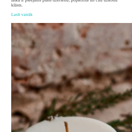
laikā ir pieejams plašs dzērienu, popkorna un citu uzkodu
klāsts.
Lasīt vairāk