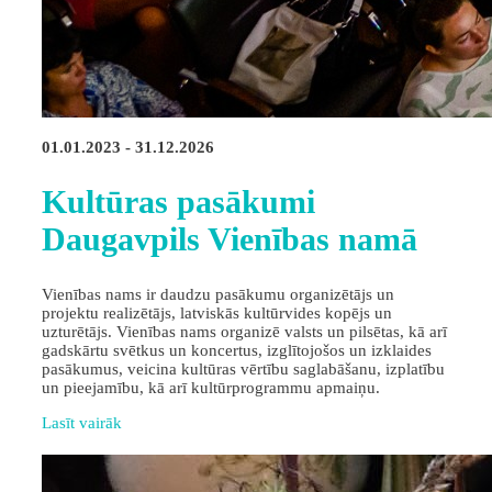
01.01.2023 - 31.12.2026
Kultūras pasākumi
Daugavpils Vienības namā
Vienības nams ir daudzu pasākumu organizētājs un
projektu realizētājs, latviskās kultūrvides kopējs un
uzturētājs. Vienības nams organizē valsts un pilsētas, kā arī
gadskārtu svētkus un koncertus, izglītojošos un izklaides
pasākumus, veicina kultūras vērtību saglabāšanu, izplatību
un pieejamību, kā arī kultūrprogrammu apmaiņu.
Lasīt vairāk