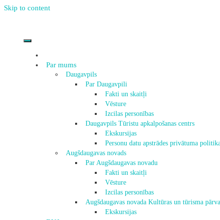
Skip to content
Par mums
Daugavpils
Par Daugavpili
Fakti un skaitļi
Vēsture
Izcilas personības
Daugavpils Tūristu apkalpošanas centrs
Ekskursijas
Personu datu apstrādes privātuma politik
Augšdaugavas novads
Par Augšdaugavas novadu
Fakti un skaitļi
Vēsture
Izcilas personības
Augšdaugavas novada Kultūras un tūrisma pārva
Ekskursijas