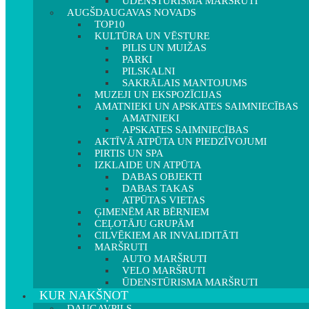
ŪDENSTŪRISMA MARŠRUTI
AUGŠDAUGAVAS NOVADS
TOP10
KULTŪRA UN VĒSTURE
PILIS UN MUIŽAS
PARKI
PILSKALNI
SAKRĀLAIS MANTOJUMS
MUZEJI UN EKSPOZĪCIJAS
AMATNIEKI UN APSKATES SAIMNIECĪBAS
AMATNIEKI
APSKATES SAIMNIECĪBAS
AKTĪVĀ ATPŪTA UN PIEDZĪVOJUMI
PIRTIS UN SPA
IZKLAIDE UN ATPŪTA
DABAS OBJEKTI
DABAS TAKAS
ATPŪTAS VIETAS
ĢIMENĒM AR BĒRNIEM
CEĻOTĀJU GRUPĀM
CILVĒKIEM AR INVALIDITĀTI
MARŠRUTI
AUTO MARŠRUTI
VELO MARŠRUTI
ŪDENSTŪRISMA MARŠRUTI
KUR NAKŠŅOT
DAUGAVPILS