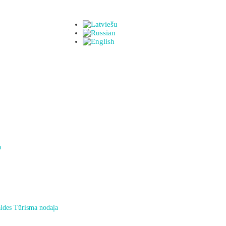
a
ldes Tūrisma nodaļa