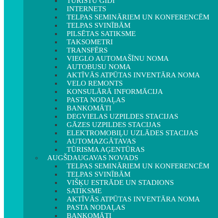
TŪRISTU GIDI
INTERNETS
TELPAS SEMINĀRIEM UN KONFERENCĒM
TELPAS SVINĪBĀM
PILSĒTAS SATIKSME
TAKSOMETRI
TRANSFĒRS
VIEGLO AUTOMAŠĪNU NOMA
AUTOBUSU NOMA
AKTĪVĀS ATPŪTAS INVENTĀRA NOMA
VELO REMONTS
KONSULĀRĀ INFORMĀCIJA
PASTA NODAĻAS
BANKOMĀTI
DEGVIELAS UZPILDES STACIJAS
GĀZES UZPILDES STACIJAS
ELEKTROMOBIĻU UZLĀDES STACIJAS
AUTOMAZGĀTAVAS
TŪRISMA AĢENTŪRAS
AUGŠDAUGAVAS NOVADS
TELPAS SEMINĀRIEM UN KONFERENCĒM
TELPAS SVINĪBĀM
VIŠĶU ESTRĀDE UN STADIONS
SATIKSME
AKTĪVĀS ATPŪTAS INVENTĀRA NOMA
PASTA NODAĻAS
BANKOMĀTI