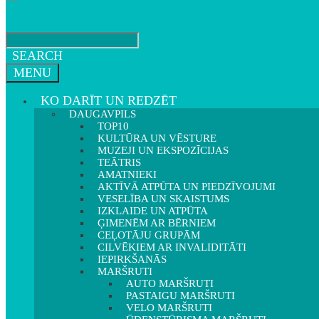
SEARCH
MENU
KO DARĪT UN REDZĒT
DAUGAVPILS
TOP10
KULTŪRA UN VĒSTURE
MUZEJI UN EKSPOZĪCIJAS
TEĀTRIS
AMATNIEKI
AKTĪVĀ ATPŪTA UN PIEDZĪVOJUMI
VESELĪBA UN SKAISTUMS
IZKLAIDE UN ATPŪTA
ĢIMENĒM AR BĒRNIEM
CEĻOTĀJU GRUPĀM
CILVĒKIEM AR INVALIDITĀTI
IEPIRKŠANĀS
MARŠRUTI
AUTO MARŠRUTI
PASTAIGU MARŠRUTI
VELO MARŠRUTI