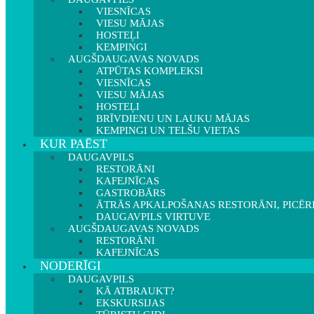
VIESNĪCAS
VIESU MĀJAS
HOSTEĻI
KEMPINGI
AUGŠDAUGAVAS NOVADS
ATPŪTAS KOMPLEKSI
VIESNĪCAS
VIESU MĀJAS
HOSTEĻI
BRĪVDIENU UN LAUKU MĀJAS
KEMPINGI UN TELŠU VIETAS
KUR PAĒST
DAUGAVPILS
RESTORĀNI
KAFEJNĪCAS
GASTROBĀRS
ĀTRĀS APKALPOŠANAS RESTORĀNI, PICĒR
DAUGAVPILS VIRTUVE
AUGŠDAUGAVAS NOVADS
RESTORĀNI
KAFEJNĪCAS
NODERĪGI
DAUGAVPILS
KĀ ATBRAUKT?
EKSKURSIJAS