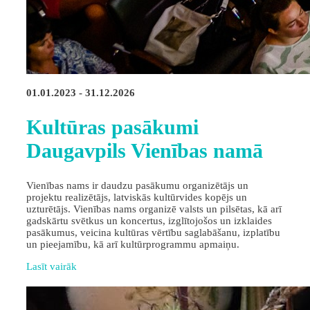
01.01.2023 - 31.12.2026
Kultūras pasākumi
Daugavpils Vienības namā
Vienības nams ir daudzu pasākumu organizētājs un
projektu realizētājs, latviskās kultūrvides kopējs un
uzturētājs. Vienības nams organizē valsts un pilsētas, kā arī
gadskārtu svētkus un koncertus, izglītojošos un izklaides
pasākumus, veicina kultūras vērtību saglabāšanu, izplatību
un pieejamību, kā arī kultūrprogrammu apmaiņu.
Lasīt vairāk