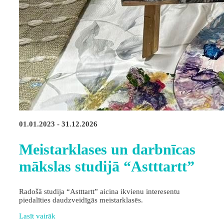
01.01.2023 - 31.12.2026
Meistarklases un darbnīcas
mākslas studijā “Astttartt”
Radošā studija “Astttartt” aicina ikvienu interesentu
piedalīties daudzveidīgās meistarklasēs.
Lasīt vairāk