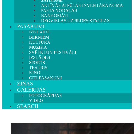
SATIKSME
AKTĪVĀS ATPŪTAS INVENTĀRA NOMA
PASTA NODAĻAS
BANKOMĀTI
DEGVIELAS UZPILDES STACIJAS
PASĀKUMI
IZKLAIDE
BĒRNIEM
KULTŪRA
MŪZIKA
SVĒTKI UN FESTIVĀLI
IZSTĀDES
SPORTS
TEĀTRIS
KINO
CITI PASĀKUMI
ZIŅAS
GALERIJAS
FOTOGRĀFIJAS
VIDEO
SEARCH