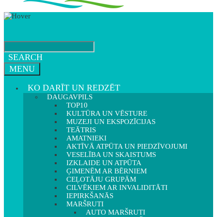
SEARCH
MENU
KO DARĪT UN REDZĒT
DAUGAVPILS
TOP10
KULTŪRA UN VĒSTURE
MUZEJI UN EKSPOZĪCIJAS
TEĀTRIS
AMATNIEKI
AKTĪVĀ ATPŪTA UN PIEDZĪVOJUMI
VESELĪBA UN SKAISTUMS
IZKLAIDE UN ATPŪTA
ĢIMENĒM AR BĒRNIEM
CEĻOTĀJU GRUPĀM
CILVĒKIEM AR INVALIDITĀTI
IEPIRKŠANĀS
MARŠRUTI
AUTO MARŠRUTI