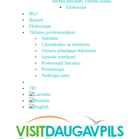
tūrisma pārvaldes Tūrisma nodaļa
Ekskursijas
BUJ
Bukleti
Ekskursijas
Tūrisma profesionāļiem
Statistika
Likumdošana un noteikumi
Tūrisma plānošanas dokumenti
Saistošie noteikumi
Profesionālā literatūra
Prezentācijas
Noderīgas saites
TIC