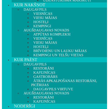
ŪDENSTŪRISMA MARŠRUTI
KUR NAKŠŅOT
DAUGAVPILS
VIESNĪCAS
VIESU MĀJAS
HOSTEĻI
KEMPINGI
AUGŠDAUGAVAS NOVADS
ATPŪTAS KOMPLEKSI
VIESNĪCAS
VIESU MĀJAS
HOSTEĻI
BRĪVDIENU UN LAUKU MĀJAS
KEMPINGI UN TELŠU VIETAS
KUR PAĒST
DAUGAVPILS
RESTORĀNI
KAFEJNĪCAS
GASTROBĀRS
ĀTRĀS APKALPOŠANAS RESTORĀNI,
PICĒRIJAS
DAUGAVPILS VIRTUVE
AUGŠDAUGAVAS NOVADS
RESTORĀNI
KAFEJNĪCAS
NODERĪGI