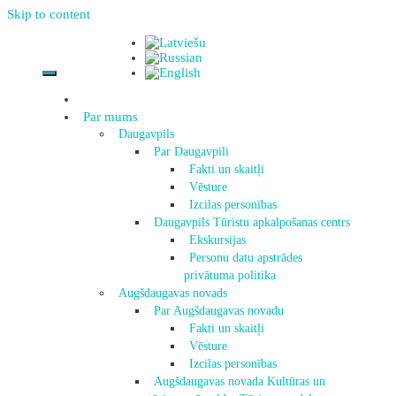
Skip to content
Par mums
Daugavpils
Par Daugavpili
Fakti un skaitļi
Vēsture
Izcilas personības
Daugavpils Tūristu apkalpošanas centrs
Ekskursijas
Personu datu apstrādes
privātuma politika
Augšdaugavas novads
Par Augšdaugavas novadu
Fakti un skaitļi
Vēsture
Izcilas personības
Augšdaugavas novada Kultūras un