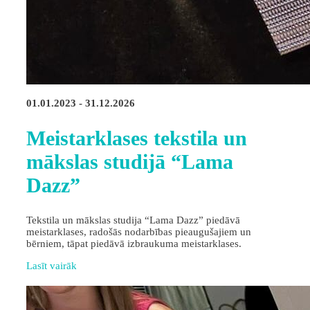
01.01.2023 - 31.12.2026
Meistarklases tekstila un
mākslas studijā “Lama
Dazz”
Tekstila un mākslas studija “Lama Dazz” piedāvā
meistarklases, radošās nodarbības pieaugušajiem un
bērniem, tāpat piedāvā izbraukuma meistarklases.
Lasīt vairāk