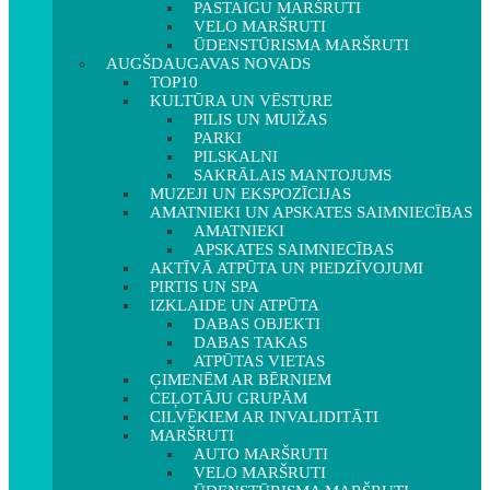
PASTAIGU MARŠRUTI
VELO MARŠRUTI
ŪDENSTŪRISMA MARŠRUTI
AUGŠDAUGAVAS NOVADS
TOP10
KULTŪRA UN VĒSTURE
PILIS UN MUIŽAS
PARKI
PILSKALNI
SAKRĀLAIS MANTOJUMS
MUZEJI UN EKSPOZĪCIJAS
AMATNIEKI UN APSKATES SAIMNIECĪBAS
AMATNIEKI
APSKATES SAIMNIECĪBAS
AKTĪVĀ ATPŪTA UN PIEDZĪVOJUMI
PIRTIS UN SPA
IZKLAIDE UN ATPŪTA
DABAS OBJEKTI
DABAS TAKAS
ATPŪTAS VIETAS
ĢIMENĒM AR BĒRNIEM
CEĻOTĀJU GRUPĀM
CILVĒKIEM AR INVALIDITĀTI
MARŠRUTI
AUTO MARŠRUTI
VELO MARŠRUTI