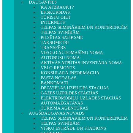
DAUGAVPILS
KĀ ATBRAUKT?
EKSKURSIJAS
TŪRISTU GIDI
INTERNETS
TELPAS SEMINĀRIEM UN KONFERENCĒM
TELPAS SVINĪBĀM
PILSĒTAS SATIKSME
TAKSOMETRI
TRANSFĒRS
VIEGLO AUTOMAŠĪNU NOMA
AUTOBUSU NOMA
AKTĪVĀS ATPŪTAS INVENTĀRA NOMA
VELO REMONTS
KONSULĀRĀ INFORMĀCIJA
PASTA NODAĻAS
BANKOMĀTI
DEGVIELAS UZPILDES STACIJAS
GĀZES UZPILDES STACIJAS
ELEKTROMOBIĻU UZLĀDES STACIJAS
AUTOMAZGĀTAVAS
TŪRISMA AĢENTŪRAS
AUGŠDAUGAVAS NOVADS
TELPAS SEMINĀRIEM UN KONFERENCĒM
TELPAS SVINĪBĀM
VIŠĶU ESTRĀDE UN STADIONS