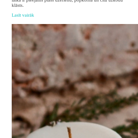
laikā ir pieejams plašs dzērienu, popkorna un citu uzkodu
klāsts.
Lasīt vairāk