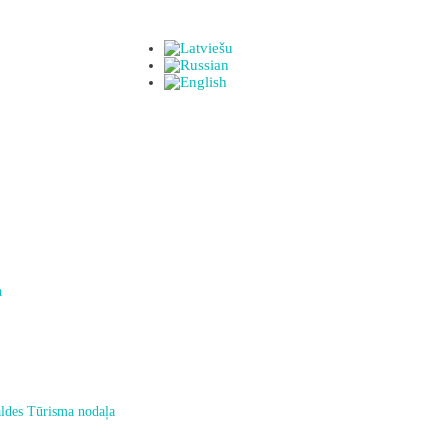
a
ldes Tūrisma nodaļa