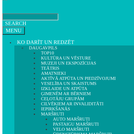
SEARCH
MENU
KO DARĪT UN REDZĒT
DAUGAVPILS
TOP10
KULTŪRA UN VĒSTURE
MUZEJI UN EKSPOZĪCIJAS
TEĀTRIS
AMATNIEKI
AKTĪVĀ ATPŪTA UN PIEDZĪVOJUMI
VESELĪBA UN SKAISTUMS
IZKLAIDE UN ATPŪTA
ĢIMENĒM AR BĒRNIEM
CEĻOTĀJU GRUPĀM
CILVĒKIEM AR INVALIDITĀTI
IEPIRKŠANĀS
MARŠRUTI
AUTO MARŠRUTI
PASTAIGU MARŠRUTI
VELO MARŠRUTI