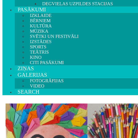
DEGVIELAS UZPILDES STACIJAS
PASĀKUMI
IZKLAIDE
BĒRNIEM
KULTŪRA
MŪZIKA
SVĒTKI UN FESTIVĀLI
IZSTĀDES
SPORTS
TEĀTRIS
KINO
CITI PASĀKUMI
ZIŅAS
GALERIJAS
FOTOGRĀFIJAS
VIDEO
SEARCH