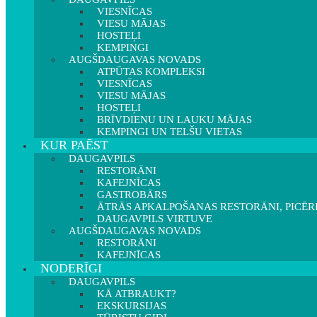
VIESNĪCAS
VIESU MĀJAS
HOSTEĻI
KEMPINGI
AUGŠDAUGAVAS NOVADS
ATPŪTAS KOMPLEKSI
VIESNĪCAS
VIESU MĀJAS
HOSTEĻI
BRĪVDIENU UN LAUKU MĀJAS
KEMPINGI UN TELŠU VIETAS
KUR PAĒST
DAUGAVPILS
RESTORĀNI
KAFEJNĪCAS
GASTROBĀRS
ĀTRĀS APKALPOŠANAS RESTORĀNI, PICĒR
DAUGAVPILS VIRTUVE
AUGŠDAUGAVAS NOVADS
RESTORĀNI
KAFEJNĪCAS
NODERĪGI
DAUGAVPILS
KĀ ATBRAUKT?
EKSKURSIJAS