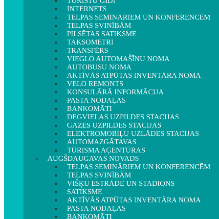
TŪRISTU GIDI
INTERNETS
TELPAS SEMINĀRIEM UN KONFERENCĒM
TELPAS SVINĪBĀM
PILSĒTAS SATIKSME
TAKSOMETRI
TRANSFĒRS
VIEGLO AUTOMAŠĪNU NOMA
AUTOBUSU NOMA
AKTĪVĀS ATPŪTAS INVENTĀRA NOMA
VELO REMONTS
KONSULĀRĀ INFORMĀCIJA
PASTA NODAĻAS
BANKOMĀTI
DEGVIELAS UZPILDES STACIJAS
GĀZES UZPILDES STACIJAS
ELEKTROMOBIĻU UZLĀDES STACIJAS
AUTOMAZGĀTAVAS
TŪRISMA AĢENTŪRAS
AUGŠDAUGAVAS NOVADS
TELPAS SEMINĀRIEM UN KONFERENCĒM
TELPAS SVINĪBĀM
VIŠĶU ESTRĀDE UN STADIONS
SATIKSME
AKTĪVĀS ATPŪTAS INVENTĀRA NOMA
PASTA NODAĻAS
BANKOMĀTI