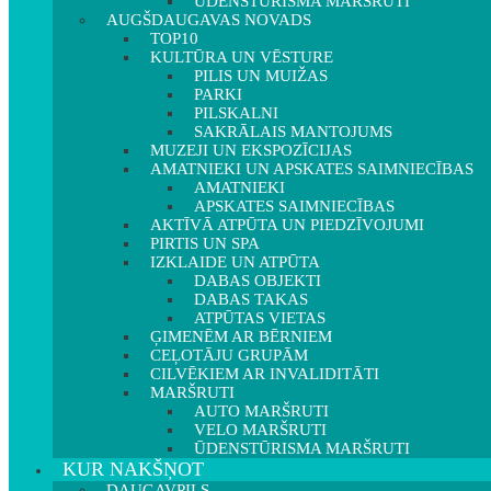
ŪDENSTŪRISMA MARŠRUTI
AUGŠDAUGAVAS NOVADS
TOP10
KULTŪRA UN VĒSTURE
PILIS UN MUIŽAS
PARKI
PILSKALNI
SAKRĀLAIS MANTOJUMS
MUZEJI UN EKSPOZĪCIJAS
AMATNIEKI UN APSKATES SAIMNIECĪBAS
AMATNIEKI
APSKATES SAIMNIECĪBAS
AKTĪVĀ ATPŪTA UN PIEDZĪVOJUMI
PIRTIS UN SPA
IZKLAIDE UN ATPŪTA
DABAS OBJEKTI
DABAS TAKAS
ATPŪTAS VIETAS
ĢIMENĒM AR BĒRNIEM
CEĻOTĀJU GRUPĀM
CILVĒKIEM AR INVALIDITĀTI
MARŠRUTI
AUTO MARŠRUTI
VELO MARŠRUTI
ŪDENSTŪRISMA MARŠRUTI
KUR NAKŠŅOT
DAUGAVPILS