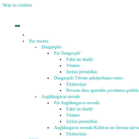
Skip to content
Par mums
Daugavpils
Par Daugavpili
Fakti un skaitļi
Vēsture
Izcilas personības
Daugavpils Tūristu apkalpošanas centrs
Ekskursijas
Personu datu apstrādes privātuma politik
Augšdaugavas novads
Par Augšdaugavas novadu
Fakti un skaitļi
Vēsture
Izcilas personības
Augšdaugavas novada Kultūras un tūrisma pārva
Ekskursijas