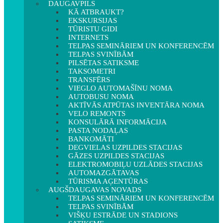
DAUGAVPILS
KĀ ATBRAUKT?
EKSKURSIJAS
TŪRISTU GIDI
INTERNETS
TELPAS SEMINĀRIEM UN KONFERENCĒM
TELPAS SVINĪBĀM
PILSĒTAS SATIKSME
TAKSOMETRI
TRANSFĒRS
VIEGLO AUTOMAŠĪNU NOMA
AUTOBUSU NOMA
AKTĪVĀS ATPŪTAS INVENTĀRA NOMA
VELO REMONTS
KONSULĀRĀ INFORMĀCIJA
PASTA NODAĻAS
BANKOMĀTI
DEGVIELAS UZPILDES STACIJAS
GĀZES UZPILDES STACIJAS
ELEKTROMOBIĻU UZLĀDES STACIJAS
AUTOMAZGĀTAVAS
TŪRISMA AĢENTŪRAS
AUGŠDAUGAVAS NOVADS
TELPAS SEMINĀRIEM UN KONFERENCĒM
TELPAS SVINĪBĀM
VIŠĶU ESTRĀDE UN STADIONS