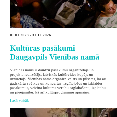
01.01.2023 - 31.12.2026
Kultūras pasākumi
Daugavpils Vienības namā
Vienības nams ir daudzu pasākumu organizētājs un
projektu realizētājs, latviskās kultūrvides kopējs un
uzturētājs. Vienības nams organizē valsts un pilsētas, kā arī
gadskārtu svētkus un koncertus, izglītojošos un izklaides
pasākumus, veicina kultūras vērtību saglabāšanu, izplatību
un pieejamību, kā arī kultūrprogrammu apmaiņu.
Lasīt vairāk