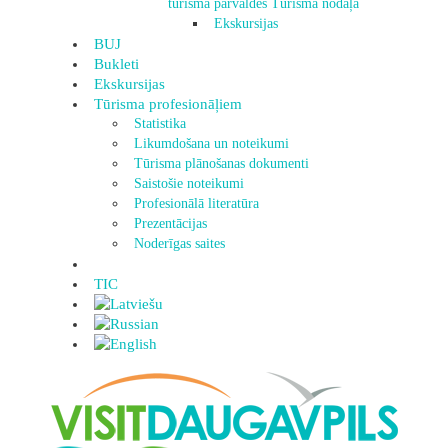
tūrisma pārvaldes Tūrisma nodaļa
Ekskursijas
BUJ
Bukleti
Ekskursijas
Tūrisma profesionāļiem
Statistika
Likumdošana un noteikumi
Tūrisma plānošanas dokumenti
Saistošie noteikumi
Profesionālā literatūra
Prezentācijas
Noderīgas saites
TIC