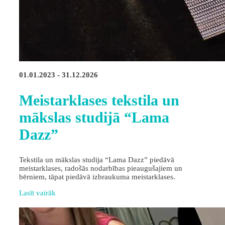
01.01.2023 - 31.12.2026
Meistarklases tekstila un
mākslas studijā “Lama
Dazz”
Tekstila un mākslas studija “Lama Dazz” piedāvā
meistarklases, radošās nodarbības pieaugušajiem un
bērniem, tāpat piedāvā izbraukuma meistarklases.
Lasīt vairāk