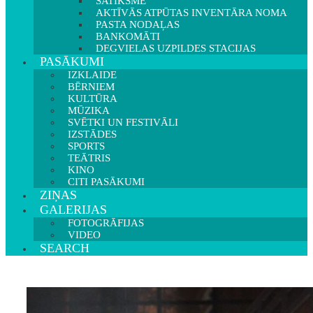
SATIKSME
AKTĪVĀS ATPŪTAS INVENTĀRA NOMA
PASTA NODAĻAS
BANKOMĀTI
DEGVIELAS UZPILDES STACIJAS
PASĀKUMI
IZKLAIDE
BĒRNIEM
KULTŪRA
MŪZIKA
SVĒTKI UN FESTIVĀLI
IZSTĀDES
SPORTS
TEĀTRIS
KINO
CITI PASĀKUMI
ZIŅAS
GALERIJAS
FOTOGRĀFIJAS
VIDEO
SEARCH