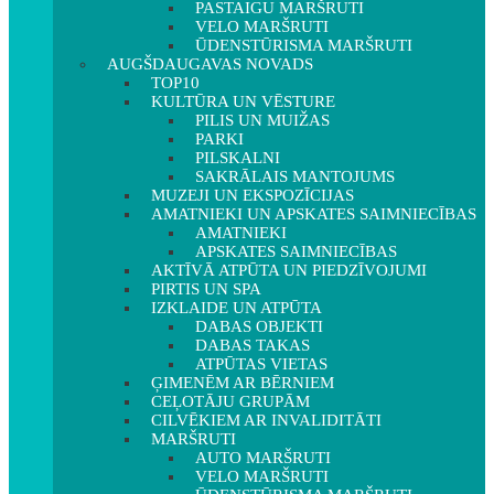
PASTAIGU MARŠRUTI
VELO MARŠRUTI
ŪDENSTŪRISMA MARŠRUTI
AUGŠDAUGAVAS NOVADS
TOP10
KULTŪRA UN VĒSTURE
PILIS UN MUIŽAS
PARKI
PILSKALNI
SAKRĀLAIS MANTOJUMS
MUZEJI UN EKSPOZĪCIJAS
AMATNIEKI UN APSKATES SAIMNIECĪBAS
AMATNIEKI
APSKATES SAIMNIECĪBAS
AKTĪVĀ ATPŪTA UN PIEDZĪVOJUMI
PIRTIS UN SPA
IZKLAIDE UN ATPŪTA
DABAS OBJEKTI
DABAS TAKAS
ATPŪTAS VIETAS
ĢIMENĒM AR BĒRNIEM
CEĻOTĀJU GRUPĀM
CILVĒKIEM AR INVALIDITĀTI
MARŠRUTI
AUTO MARŠRUTI
VELO MARŠRUTI