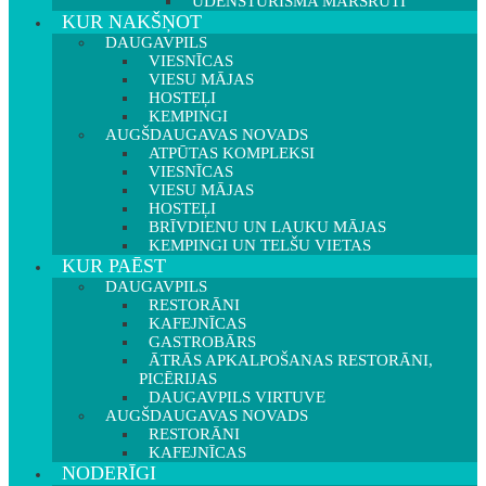
ŪDENSTŪRISMA MARŠRUTI
KUR NAKŠŅOT
DAUGAVPILS
VIESNĪCAS
VIESU MĀJAS
HOSTEĻI
KEMPINGI
AUGŠDAUGAVAS NOVADS
ATPŪTAS KOMPLEKSI
VIESNĪCAS
VIESU MĀJAS
HOSTEĻI
BRĪVDIENU UN LAUKU MĀJAS
KEMPINGI UN TELŠU VIETAS
KUR PAĒST
DAUGAVPILS
RESTORĀNI
KAFEJNĪCAS
GASTROBĀRS
ĀTRĀS APKALPOŠANAS RESTORĀNI,
PICĒRIJAS
DAUGAVPILS VIRTUVE
AUGŠDAUGAVAS NOVADS
RESTORĀNI
KAFEJNĪCAS
NODERĪGI