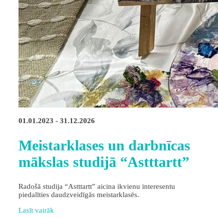
01.01.2023 - 31.12.2026
Meistarklases un darbnīcas
mākslas studijā “Astttartt”
Radošā studija “Astttartt” aicina ikvienu interesentu
piedalīties daudzveidīgās meistarklasēs.
Lasīt vairāk