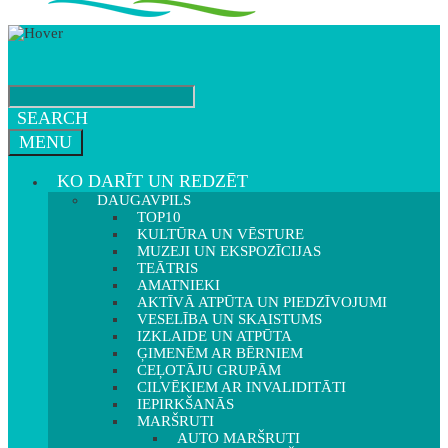
SEARCH
MENU
KO DARĪT UN REDZĒT
DAUGAVPILS
TOP10
KULTŪRA UN VĒSTURE
MUZEJI UN EKSPOZĪCIJAS
TEĀTRIS
AMATNIEKI
AKTĪVĀ ATPŪTA UN PIEDZĪVOJUMI
VESELĪBA UN SKAISTUMS
IZKLAIDE UN ATPŪTA
ĢIMENĒM AR BĒRNIEM
CEĻOTĀJU GRUPĀM
CILVĒKIEM AR INVALIDITĀTI
IEPIRKŠANĀS
MARŠRUTI
AUTO MARŠRUTI