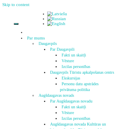
Skip to content
Par mums
Daugavpils
Par Daugavpili
Fakti un skaitļi
Vēsture
Izcilas personības
Daugavpils Tūristu apkalpošanas centrs
Ekskursijas
Personu datu apstrādes
privātuma politika
Augšdaugavas novads
Par Augšdaugavas novadu
Fakti un skaitļi
Vēsture
Izcilas personības
Augšdaugavas novada Kultūras un