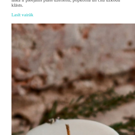
laikā ir pieejams plašs dzērienu, popkorna un citu uzkodu
klāsts.
Lasīt vairāk