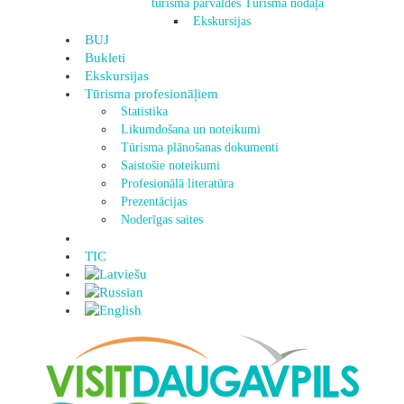
tūrisma pārvaldes Tūrisma nodaļa
Ekskursijas
BUJ
Bukleti
Ekskursijas
Tūrisma profesionāļiem
Statistika
Likumdošana un noteikumi
Tūrisma plānošanas dokumenti
Saistošie noteikumi
Profesionālā literatūra
Prezentācijas
Noderīgas saites
TIC