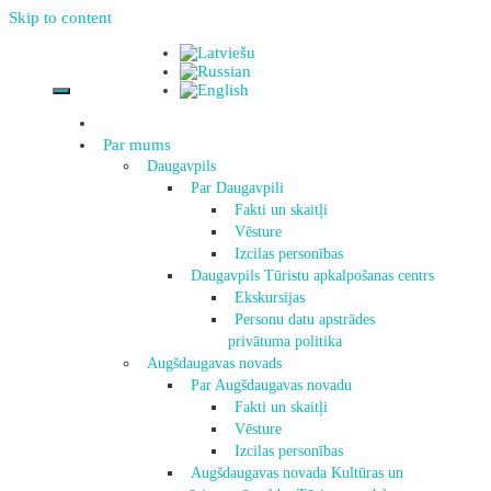
Skip to content
Par mums
Daugavpils
Par Daugavpili
Fakti un skaitļi
Vēsture
Izcilas personības
Daugavpils Tūristu apkalpošanas centrs
Ekskursijas
Personu datu apstrādes
privātuma politika
Augšdaugavas novads
Par Augšdaugavas novadu
Fakti un skaitļi
Vēsture
Izcilas personības
Augšdaugavas novada Kultūras un