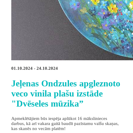
01.10.2024 - 24.10.2024
Jeļenas Ondzules apgleznoto
veco vinila plašu izstāde
"Dvēseles mūzika”
Apmeklētājiem būs iespēja aplūkot 16 mākslinieces
darbus, kā arī vakara gaitā baudīt pazīstamu valšu skaņas,
kas skanēs no vecām platēm!