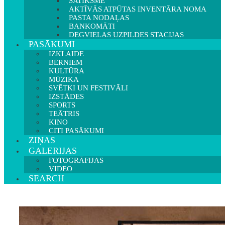
SATIKSME
AKTĪVĀS ATPŪTAS INVENTĀRA NOMA
PASTA NODAĻAS
BANKOMĀTI
DEGVIELAS UZPILDES STACIJAS
PASĀKUMI
IZKLAIDE
BĒRNIEM
KULTŪRA
MŪZIKA
SVĒTKI UN FESTIVĀLI
IZSTĀDES
SPORTS
TEĀTRIS
KINO
CITI PASĀKUMI
ZIŅAS
GALERIJAS
FOTOGRĀFIJAS
VIDEO
SEARCH