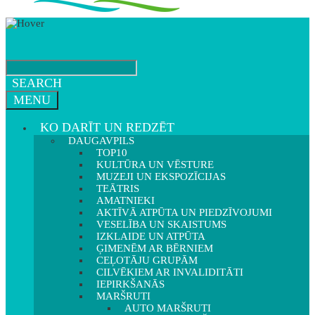
SEARCH
MENU
KO DARĪT UN REDZĒT
DAUGAVPILS
TOP10
KULTŪRA UN VĒSTURE
MUZEJI UN EKSPOZĪCIJAS
TEĀTRIS
AMATNIEKI
AKTĪVĀ ATPŪTA UN PIEDZĪVOJUMI
VESELĪBA UN SKAISTUMS
IZKLAIDE UN ATPŪTA
ĢIMENĒM AR BĒRNIEM
CEĻOTĀJU GRUPĀM
CILVĒKIEM AR INVALIDITĀTI
IEPIRKŠANĀS
MARŠRUTI
AUTO MARŠRUTI