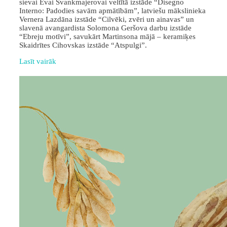
sievai Evai Švankmajerovai veltītā izstāde “Disegno
Interno: Padodies savām apmātībām”, latviešu mākslinieka
Vernera Lazdāna izstāde “Cilvēki, zvēri un ainavas” un
slavenā avangardista Solomona Geršova darbu izstāde
“Ebreju motīvi”, savukārt Martinsona mājā – keramiķes
Skaidrītes Cihovskas izstāde “Atspulgi”.
Lasīt vairāk