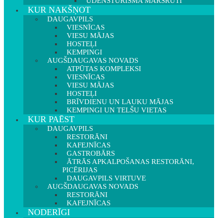
ŪDENSTŪRISMA MARŠRUTI
KUR NAKŠŅOT
DAUGAVPILS
VIESNĪCAS
VIESU MĀJAS
HOSTEĻI
KEMPINGI
AUGŠDAUGAVAS NOVADS
ATPŪTAS KOMPLEKSI
VIESNĪCAS
VIESU MĀJAS
HOSTEĻI
BRĪVDIENU UN LAUKU MĀJAS
KEMPINGI UN TELŠU VIETAS
KUR PAĒST
DAUGAVPILS
RESTORĀNI
KAFEJNĪCAS
GASTROBĀRS
ĀTRĀS APKALPOŠANAS RESTORĀNI,
PICĒRIJAS
DAUGAVPILS VIRTUVE
AUGŠDAUGAVAS NOVADS
RESTORĀNI
KAFEJNĪCAS
NODERĪGI