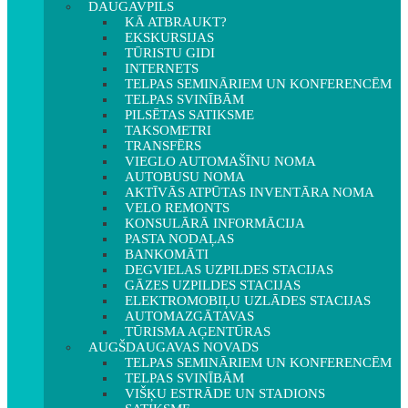
DAUGAVPILS
KĀ ATBRAUKT?
EKSKURSIJAS
TŪRISTU GIDI
INTERNETS
TELPAS SEMINĀRIEM UN KONFERENCĒM
TELPAS SVINĪBĀM
PILSĒTAS SATIKSME
TAKSOMETRI
TRANSFĒRS
VIEGLO AUTOMAŠĪNU NOMA
AUTOBUSU NOMA
AKTĪVĀS ATPŪTAS INVENTĀRA NOMA
VELO REMONTS
KONSULĀRĀ INFORMĀCIJA
PASTA NODAĻAS
BANKOMĀTI
DEGVIELAS UZPILDES STACIJAS
GĀZES UZPILDES STACIJAS
ELEKTROMOBIĻU UZLĀDES STACIJAS
AUTOMAZGĀTAVAS
TŪRISMA AĢENTŪRAS
AUGŠDAUGAVAS NOVADS
TELPAS SEMINĀRIEM UN KONFERENCĒM
TELPAS SVINĪBĀM
VIŠĶU ESTRĀDE UN STADIONS