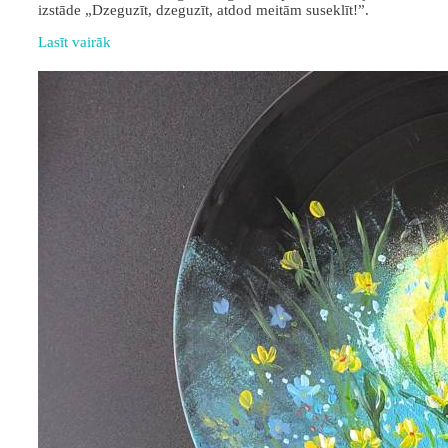
izstāde „Dzeguzīt, dzeguzīt, atdod meitām suseklīt!”.
Lasīt vairāk