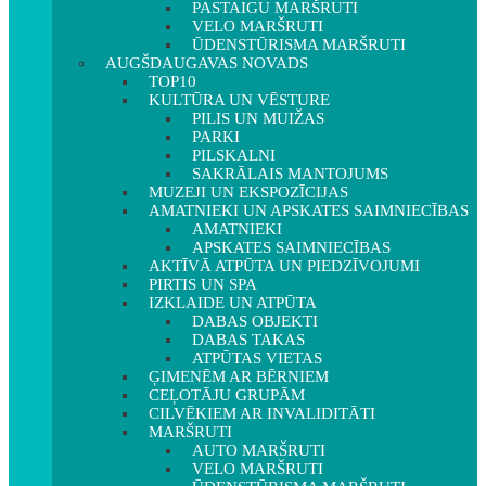
PASTAIGU MARŠRUTI
VELO MARŠRUTI
ŪDENSTŪRISMA MARŠRUTI
AUGŠDAUGAVAS NOVADS
TOP10
KULTŪRA UN VĒSTURE
PILIS UN MUIŽAS
PARKI
PILSKALNI
SAKRĀLAIS MANTOJUMS
MUZEJI UN EKSPOZĪCIJAS
AMATNIEKI UN APSKATES SAIMNIECĪBAS
AMATNIEKI
APSKATES SAIMNIECĪBAS
AKTĪVĀ ATPŪTA UN PIEDZĪVOJUMI
PIRTIS UN SPA
IZKLAIDE UN ATPŪTA
DABAS OBJEKTI
DABAS TAKAS
ATPŪTAS VIETAS
ĢIMENĒM AR BĒRNIEM
CEĻOTĀJU GRUPĀM
CILVĒKIEM AR INVALIDITĀTI
MARŠRUTI
AUTO MARŠRUTI
VELO MARŠRUTI