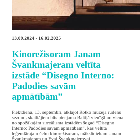
13.09.2024 - 16.02.2025
Kinorežisoram Janam
Švankmajeram veltīta
izstāde “Disegno Interno:
Padodies savām
apmātībām”
Piektdienā, 13. septembrī, atklājot Rotko muzeja rudens
sezonu, skatītājiem būs pieejama Baltijā vienīgā un viena
no spožākajām sirreālisma izstādēm šogad “Disegno
Interno: Padodies savām apmātībām”, kas veltīta
leģendārajam čehu kinorežisoram, māksliniekam Janam
Švankmajeram un Evai Švankmajerovai.