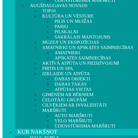
ŪDENSTŪRISMA MARŠRUTI
AUGŠDAUGAVAS NOVADS
TOP10
KULTŪRA UN VĒSTURE
PILIS UN MUIŽAS
PARKI
PILSKALNI
SAKRĀLAIS MANTOJUMS
MUZEJI UN EKSPOZĪCIJAS
AMATNIEKI UN APSKATES SAIMNIECĪBAS
AMATNIEKI
APSKATES SAIMNIECĪBAS
AKTĪVĀ ATPŪTA UN PIEDZĪVOJUMI
PIRTIS UN SPA
IZKLAIDE UN ATPŪTA
DABAS OBJEKTI
DABAS TAKAS
ATPŪTAS VIETAS
ĢIMENĒM AR BĒRNIEM
CEĻOTĀJU GRUPĀM
CILVĒKIEM AR INVALIDITĀTI
MARŠRUTI
AUTO MARŠRUTI
VELO MARŠRUTI
ŪDENSTŪRISMA MARŠRUTI
KUR NAKŠŅOT
DAUGAVPILS