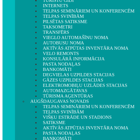
TŪRISTU GIDI
INTERNETS
TELPAS SEMINĀRIEM UN KONFERENCĒM
TELPAS SVINĪBĀM
PILSĒTAS SATIKSME
TAKSOMETRI
TRANSFĒRS
VIEGLO AUTOMAŠĪNU NOMA
AUTOBUSU NOMA
AKTĪVĀS ATPŪTAS INVENTĀRA NOMA
VELO REMONTS
KONSULĀRĀ INFORMĀCIJA
PASTA NODAĻAS
BANKOMĀTI
DEGVIELAS UZPILDES STACIJAS
GĀZES UZPILDES STACIJAS
ELEKTROMOBIĻU UZLĀDES STACIJAS
AUTOMAZGĀTAVAS
TŪRISMA AĢENTŪRAS
AUGŠDAUGAVAS NOVADS
TELPAS SEMINĀRIEM UN KONFERENCĒM
TELPAS SVINĪBĀM
VIŠĶU ESTRĀDE UN STADIONS
SATIKSME
AKTĪVĀS ATPŪTAS INVENTĀRA NOMA
PASTA NODAĻAS
BANKOMĀTI