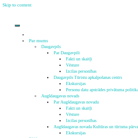
Skip to content
Par mums
Daugavpils
Par Daugavpili
Fakti un skaitļi
Vēsture
Izcilas personības
Daugavpils Tūristu apkalpošanas centrs
Ekskursijas
Personu datu apstrādes privātuma politik
Augšdaugavas novads
Par Augšdaugavas novadu
Fakti un skaitļi
Vēsture
Izcilas personības
Augšdaugavas novada Kultūras un tūrisma pārva
Ekskursijas