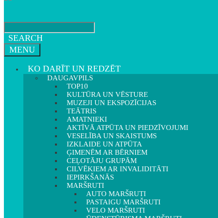
SEARCH
MENU
KO DARĪT UN REDZĒT
DAUGAVPILS
TOP10
KULTŪRA UN VĒSTURE
MUZEJI UN EKSPOZĪCIJAS
TEĀTRIS
AMATNIEKI
AKTĪVĀ ATPŪTA UN PIEDZĪVOJUMI
VESELĪBA UN SKAISTUMS
IZKLAIDE UN ATPŪTA
ĢIMENĒM AR BĒRNIEM
CEĻOTĀJU GRUPĀM
CILVĒKIEM AR INVALIDITĀTI
IEPIRKŠANĀS
MARŠRUTI
AUTO MARŠRUTI
PASTAIGU MARŠRUTI
VELO MARŠRUTI