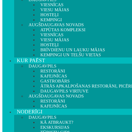
VIESNĪCAS
VIESU MĀJAS
HOSTEĻI
KEMPINGI
AUGŠDAUGAVAS NOVADS
ATPŪTAS KOMPLEKSI
VIESNĪCAS
VIESU MĀJAS
HOSTEĻI
BRĪVDIENU UN LAUKU MĀJAS
KEMPINGI UN TELŠU VIETAS
KUR PAĒST
DAUGAVPILS
RESTORĀNI
KAFEJNĪCAS
GASTROBĀRS
ĀTRĀS APKALPOŠANAS RESTORĀNI, PICĒR
DAUGAVPILS VIRTUVE
AUGŠDAUGAVAS NOVADS
RESTORĀNI
KAFEJNĪCAS
NODERĪGI
DAUGAVPILS
KĀ ATBRAUKT?
EKSKURSIJAS