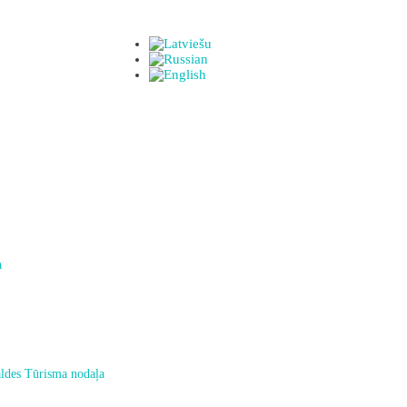
a
ldes Tūrisma nodaļa