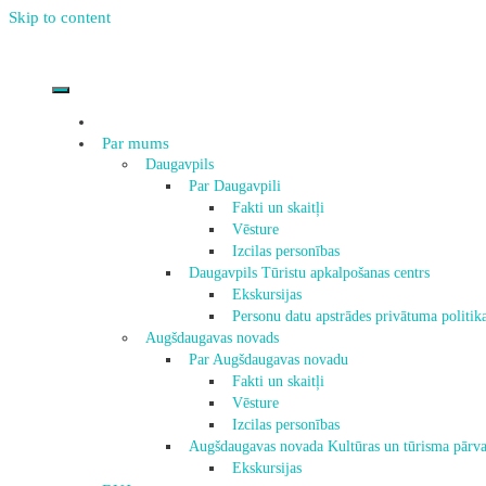
Skip to content
Par mums
Daugavpils
Par Daugavpili
Fakti un skaitļi
Vēsture
Izcilas personības
Daugavpils Tūristu apkalpošanas centrs
Ekskursijas
Personu datu apstrādes privātuma politik
Augšdaugavas novads
Par Augšdaugavas novadu
Fakti un skaitļi
Vēsture
Izcilas personības
Augšdaugavas novada Kultūras un tūrisma pārva
Ekskursijas