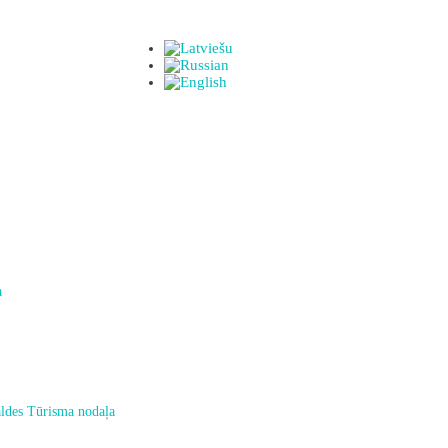
a
ldes Tūrisma nodaļa