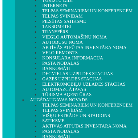
TŪRISTU GIDI
INTERNETS
TELPAS SEMINĀRIEM UN KONFERENCĒM
TELPAS SVINĪBĀM
PILSĒTAS SATIKSME
TAKSOMETRI
TRANSFĒRS
VIEGLO AUTOMAŠĪNU NOMA
AUTOBUSU NOMA
AKTĪVĀS ATPŪTAS INVENTĀRA NOMA
VELO REMONTS
KONSULĀRĀ INFORMĀCIJA
PASTA NODAĻAS
BANKOMĀTI
DEGVIELAS UZPILDES STACIJAS
GĀZES UZPILDES STACIJAS
ELEKTROMOBIĻU UZLĀDES STACIJAS
AUTOMAZGĀTAVAS
TŪRISMA AĢENTŪRAS
AUGŠDAUGAVAS NOVADS
TELPAS SEMINĀRIEM UN KONFERENCĒM
TELPAS SVINĪBĀM
VIŠĶU ESTRĀDE UN STADIONS
SATIKSME
AKTĪVĀS ATPŪTAS INVENTĀRA NOMA
PASTA NODAĻAS
BANKOMĀTI