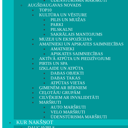
ŪDENSTŪRISMA MARŠRUTI
AUGŠDAUGAVAS NOVADS
TOP10
KULTŪRA UN VĒSTURE
PILIS UN MUIŽAS
PARKI
PILSKALNI
SAKRĀLAIS MANTOJUMS
MUZEJI UN EKSPOZĪCIJAS
AMATNIEKI UN APSKATES SAIMNIECĪBAS
AMATNIEKI
APSKATES SAIMNIECĪBAS
AKTĪVĀ ATPŪTA UN PIEDZĪVOJUMI
PIRTIS UN SPA
IZKLAIDE UN ATPŪTA
DABAS OBJEKTI
DABAS TAKAS
ATPŪTAS VIETAS
ĢIMENĒM AR BĒRNIEM
CEĻOTĀJU GRUPĀM
CILVĒKIEM AR INVALIDITĀTI
MARŠRUTI
AUTO MARŠRUTI
VELO MARŠRUTI
ŪDENSTŪRISMA MARŠRUTI
KUR NAKŠŅOT
DAUGAVPILS