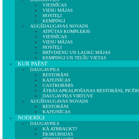
VIESNĪCAS
VIESU MĀJAS
HOSTEĻI
KEMPINGI
AUGŠDAUGAVAS NOVADS
ATPŪTAS KOMPLEKSI
VIESNĪCAS
VIESU MĀJAS
HOSTEĻI
BRĪVDIENU UN LAUKU MĀJAS
KEMPINGI UN TELŠU VIETAS
KUR PAĒST
DAUGAVPILS
RESTORĀNI
KAFEJNĪCAS
GASTROBĀRS
ĀTRĀS APKALPOŠANAS RESTORĀNI, PICĒR
DAUGAVPILS VIRTUVE
AUGŠDAUGAVAS NOVADS
RESTORĀNI
KAFEJNĪCAS
NODERĪGI
DAUGAVPILS
KĀ ATBRAUKT?
EKSKURSIJAS