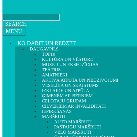
SEARCH
MENU
KO DARĪT UN REDZĒT
DAUGAVPILS
TOP10
KULTŪRA UN VĒSTURE
MUZEJI UN EKSPOZĪCIJAS
TEĀTRIS
AMATNIEKI
AKTĪVĀ ATPŪTA UN PIEDZĪVOJUMI
VESELĪBA UN SKAISTUMS
IZKLAIDE UN ATPŪTA
ĢIMENĒM AR BĒRNIEM
CEĻOTĀJU GRUPĀM
CILVĒKIEM AR INVALIDITĀTI
IEPIRKŠANĀS
MARŠRUTI
AUTO MARŠRUTI
PASTAIGU MARŠRUTI
VELO MARŠRUTI