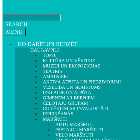
SEARCH
MENU
KO DARĪT UN REDZĒT
DAUGAVPILS
TOP10
KULTŪRA UN VĒSTURE
MUZEJI UN EKSPOZĪCIJAS
TEĀTRIS
AMATNIEKI
AKTĪVĀ ATPŪTA UN PIEDZĪVOJUMI
VESELĪBA UN SKAISTUMS
IZKLAIDE UN ATPŪTA
ĢIMENĒM AR BĒRNIEM
CEĻOTĀJU GRUPĀM
CILVĒKIEM AR INVALIDITĀTI
IEPIRKŠANĀS
MARŠRUTI
AUTO MARŠRUTI
PASTAIGU MARŠRUTI
VELO MARŠRUTI