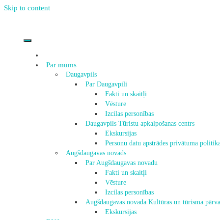
Skip to content
Par mums
Daugavpils
Par Daugavpili
Fakti un skaitļi
Vēsture
Izcilas personības
Daugavpils Tūristu apkalpošanas centrs
Ekskursijas
Personu datu apstrādes privātuma politik
Augšdaugavas novads
Par Augšdaugavas novadu
Fakti un skaitļi
Vēsture
Izcilas personības
Augšdaugavas novada Kultūras un tūrisma pārva
Ekskursijas