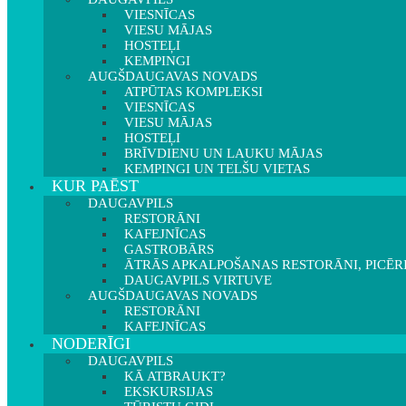
VIESNĪCAS
VIESU MĀJAS
HOSTEĻI
KEMPINGI
AUGŠDAUGAVAS NOVADS
ATPŪTAS KOMPLEKSI
VIESNĪCAS
VIESU MĀJAS
HOSTEĻI
BRĪVDIENU UN LAUKU MĀJAS
KEMPINGI UN TELŠU VIETAS
KUR PAĒST
DAUGAVPILS
RESTORĀNI
KAFEJNĪCAS
GASTROBĀRS
ĀTRĀS APKALPOŠANAS RESTORĀNI, PICĒR
DAUGAVPILS VIRTUVE
AUGŠDAUGAVAS NOVADS
RESTORĀNI
KAFEJNĪCAS
NODERĪGI
DAUGAVPILS
KĀ ATBRAUKT?
EKSKURSIJAS