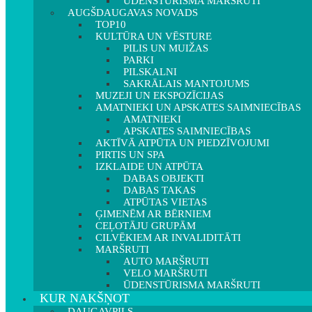
ŪDENSTŪRISMA MARŠRUTI
AUGŠDAUGAVAS NOVADS
TOP10
KULTŪRA UN VĒSTURE
PILIS UN MUIŽAS
PARKI
PILSKALNI
SAKRĀLAIS MANTOJUMS
MUZEJI UN EKSPOZĪCIJAS
AMATNIEKI UN APSKATES SAIMNIECĪBAS
AMATNIEKI
APSKATES SAIMNIECĪBAS
AKTĪVĀ ATPŪTA UN PIEDZĪVOJUMI
PIRTIS UN SPA
IZKLAIDE UN ATPŪTA
DABAS OBJEKTI
DABAS TAKAS
ATPŪTAS VIETAS
ĢIMENĒM AR BĒRNIEM
CEĻOTĀJU GRUPĀM
CILVĒKIEM AR INVALIDITĀTI
MARŠRUTI
AUTO MARŠRUTI
VELO MARŠRUTI
ŪDENSTŪRISMA MARŠRUTI
KUR NAKŠŅOT
DAUGAVPILS