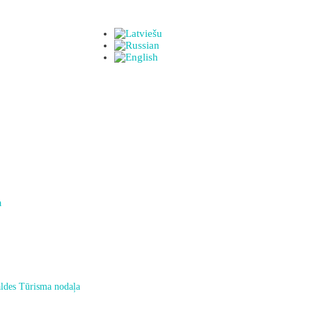
a
ldes Tūrisma nodaļa