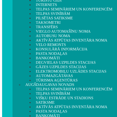
TŪRISTU GIDI
INTERNETS
TELPAS SEMINĀRIEM UN KONFERENCĒM
TELPAS SVINĪBĀM
PILSĒTAS SATIKSME
TAKSOMETRI
TRANSFĒRS
VIEGLO AUTOMAŠĪNU NOMA
AUTOBUSU NOMA
AKTĪVĀS ATPŪTAS INVENTĀRA NOMA
VELO REMONTS
KONSULĀRĀ INFORMĀCIJA
PASTA NODAĻAS
BANKOMĀTI
DEGVIELAS UZPILDES STACIJAS
GĀZES UZPILDES STACIJAS
ELEKTROMOBIĻU UZLĀDES STACIJAS
AUTOMAZGĀTAVAS
TŪRISMA AĢENTŪRAS
AUGŠDAUGAVAS NOVADS
TELPAS SEMINĀRIEM UN KONFERENCĒM
TELPAS SVINĪBĀM
VIŠĶU ESTRĀDE UN STADIONS
SATIKSME
AKTĪVĀS ATPŪTAS INVENTĀRA NOMA
PASTA NODAĻAS
BANKOMĀTI