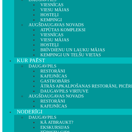
VIESNĪCAS
VIESU MĀJAS
HOSTEĻI
KEMPINGI
AUGŠDAUGAVAS NOVADS
ATPŪTAS KOMPLEKSI
VIESNĪCAS
VIESU MĀJAS
HOSTEĻI
BRĪVDIENU UN LAUKU MĀJAS
KEMPINGI UN TELŠU VIETAS
KUR PAĒST
DAUGAVPILS
RESTORĀNI
KAFEJNĪCAS
GASTROBĀRS
ĀTRĀS APKALPOŠANAS RESTORĀNI, PICĒR
DAUGAVPILS VIRTUVE
AUGŠDAUGAVAS NOVADS
RESTORĀNI
KAFEJNĪCAS
NODERĪGI
DAUGAVPILS
KĀ ATBRAUKT?
EKSKURSIJAS