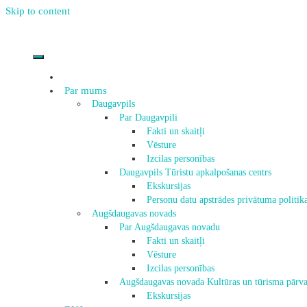
Skip to content
Par mums
Daugavpils
Par Daugavpili
Fakti un skaitļi
Vēsture
Izcilas personības
Daugavpils Tūristu apkalpošanas centrs
Ekskursijas
Personu datu apstrādes privātuma politik
Augšdaugavas novads
Par Augšdaugavas novadu
Fakti un skaitļi
Vēsture
Izcilas personības
Augšdaugavas novada Kultūras un tūrisma pārva
Ekskursijas