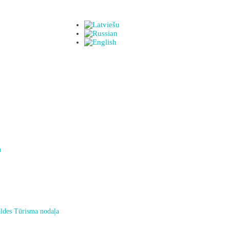
a
ldes Tūrisma nodaļa