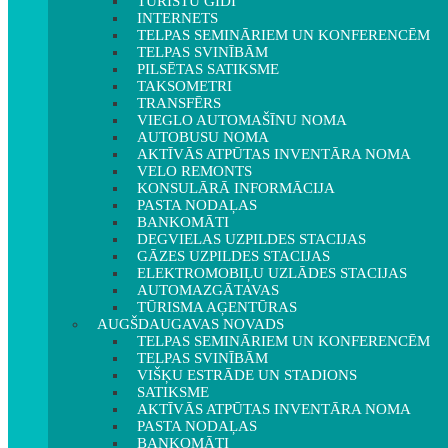
TŪRISTU GIDI
INTERNETS
TELPAS SEMINĀRIEM UN KONFERENCĒM
TELPAS SVINĪBĀM
PILSĒTAS SATIKSME
TAKSOMETRI
TRANSFĒRS
VIEGLO AUTOMAŠĪNU NOMA
AUTOBUSU NOMA
AKTĪVĀS ATPŪTAS INVENTĀRA NOMA
VELO REMONTS
KONSULĀRĀ INFORMĀCIJA
PASTA NODAĻAS
BANKOMĀTI
DEGVIELAS UZPILDES STACIJAS
GĀZES UZPILDES STACIJAS
ELEKTROMOBIĻU UZLĀDES STACIJAS
AUTOMAZGĀTAVAS
TŪRISMA AĢENTŪRAS
AUGŠDAUGAVAS NOVADS
TELPAS SEMINĀRIEM UN KONFERENCĒM
TELPAS SVINĪBĀM
VIŠĶU ESTRĀDE UN STADIONS
SATIKSME
AKTĪVĀS ATPŪTAS INVENTĀRA NOMA
PASTA NODAĻAS
BANKOMĀTI