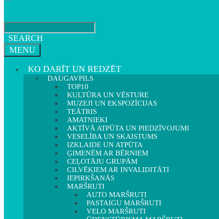
SEARCH
MENU
KO DARĪT UN REDZĒT
DAUGAVPILS
TOP10
KULTŪRA UN VĒSTURE
MUZEJI UN EKSPOZĪCIJAS
TEĀTRIS
AMATNIEKI
AKTĪVĀ ATPŪTA UN PIEDZĪVOJUMI
VESELĪBA UN SKAISTUMS
IZKLAIDE UN ATPŪTA
ĢIMENĒM AR BĒRNIEM
CEĻOTĀJU GRUPĀM
CILVĒKIEM AR INVALIDITĀTI
IEPIRKŠANĀS
MARŠRUTI
AUTO MARŠRUTI
PASTAIGU MARŠRUTI
VELO MARŠRUTI