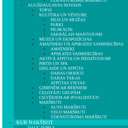
ŪDENSTŪRISMA MARŠRUTI
AUGŠDAUGAVAS NOVADS
TOP10
KULTŪRA UN VĒSTURE
PILIS UN MUIŽAS
PARKI
PILSKALNI
SAKRĀLAIS MANTOJUMS
MUZEJI UN EKSPOZĪCIJAS
AMATNIEKI UN APSKATES SAIMNIECĪBAS
AMATNIEKI
APSKATES SAIMNIECĪBAS
AKTĪVĀ ATPŪTA UN PIEDZĪVOJUMI
PIRTIS UN SPA
IZKLAIDE UN ATPŪTA
DABAS OBJEKTI
DABAS TAKAS
ATPŪTAS VIETAS
ĢIMENĒM AR BĒRNIEM
CEĻOTĀJU GRUPĀM
CILVĒKIEM AR INVALIDITĀTI
MARŠRUTI
AUTO MARŠRUTI
VELO MARŠRUTI
ŪDENSTŪRISMA MARŠRUTI
KUR NAKŠŅOT
DAUGAVPILS