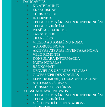
DAUGAVPILS
KĀ ATBRAUKT?
EKSKURSIJAS
TŪRISTU GIDI
INTERNETS
TELPAS SEMINĀRIEM UN KONFERENCĒM
TELPAS SVINĪBĀM
PILSĒTAS SATIKSME
TAKSOMETRI
TRANSFĒRS
VIEGLO AUTOMAŠĪNU NOMA
AUTOBUSU NOMA
AKTĪVĀS ATPŪTAS INVENTĀRA NOMA
VELO REMONTS
KONSULĀRĀ INFORMĀCIJA
PASTA NODAĻAS
BANKOMĀTI
DEGVIELAS UZPILDES STACIJAS
GĀZES UZPILDES STACIJAS
ELEKTROMOBIĻU UZLĀDES STACIJAS
AUTOMAZGĀTAVAS
TŪRISMA AĢENTŪRAS
AUGŠDAUGAVAS NOVADS
TELPAS SEMINĀRIEM UN KONFERENCĒM
TELPAS SVINĪBĀM
VIŠĶU ESTRĀDE UN STADIONS