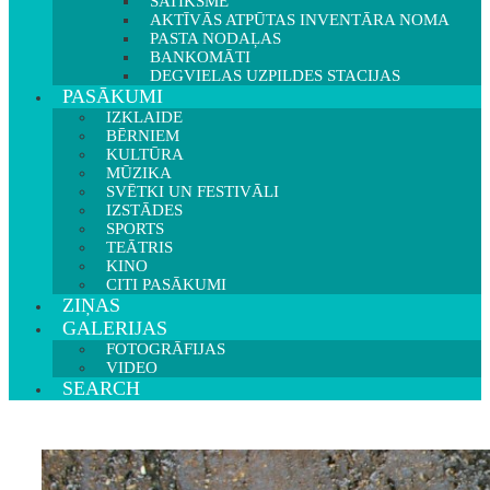
SATIKSME
AKTĪVĀS ATPŪTAS INVENTĀRA NOMA
PASTA NODAĻAS
BANKOMĀTI
DEGVIELAS UZPILDES STACIJAS
PASĀKUMI
IZKLAIDE
BĒRNIEM
KULTŪRA
MŪZIKA
SVĒTKI UN FESTIVĀLI
IZSTĀDES
SPORTS
TEĀTRIS
KINO
CITI PASĀKUMI
ZIŅAS
GALERIJAS
FOTOGRĀFIJAS
VIDEO
SEARCH