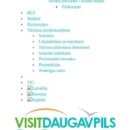
tūrisma pārvaldes Tūrisma nodaļa
Ekskursijas
BUJ
Bukleti
Ekskursijas
Tūrisma profesionāļiem
Statistika
Likumdošana un noteikumi
Tūrisma plānošanas dokumenti
Saistošie noteikumi
Profesionālā literatūra
Prezentācijas
Noderīgas saites
TIC