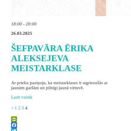
18:00 - 20:00
26.03.2025
ŠEFPAVĀRA ĒRIKA
ALEKSEJEVA
MEISTARKLASE
Ar prieku paziņoju, ka meistarklases ir atgriezušās ar
jaunām garšām un pilnīgi jaunā virtuvē.
Lasīt vairāk
<
1
2
3
4
PrintFriendly