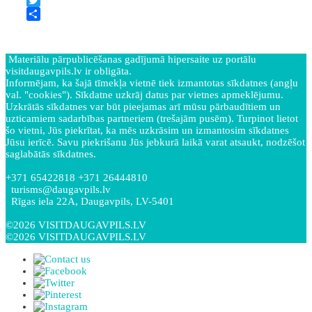
Facebook
Twitter
Share
Materiālu pārpublicēšanas gadījumā hipersaite uz portālu
visitdaugavpils.lv ir obligāta.
Informējam, ka šajā tīmekļa vietnē tiek izmantotas sīkdatnes (angļu
val. "cookies"). Sīkdatne uzkrāj datus par vietnes apmeklējumu.
Uzkrātās sīkdatnes var būt pieejamas arī mūsu pārbaudītiem un
uzticamiem sadarbības partneriem (trešajām pusēm). Turpinot lietot
šo vietni, Jūs piekrītat, ka mēs uzkrāsim un izmantosim sīkdatnes
Jūsu ierīcē. Savu piekrišanu Jūs jebkurā laikā varat atsaukt, nodzēšot
saglabātās sīkdatnes.
+371 65422818 +371 26444810
turisms@daugavpils.lv
Rīgas iela 22A, Daugavpils, LV-5401
©2026 VISITDAUGAVPILS.LV
©2026 VISITDAUGAVPILS.LV