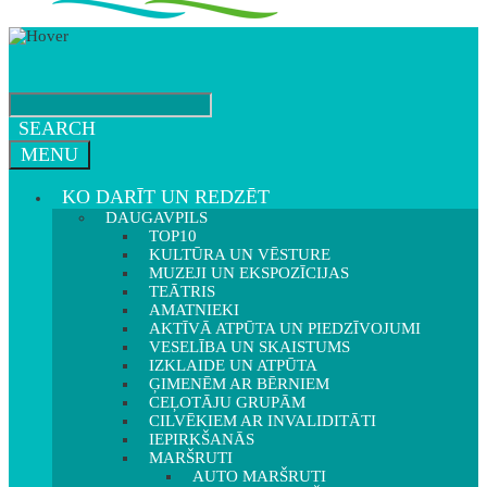
SEARCH
MENU
KO DARĪT UN REDZĒT
DAUGAVPILS
TOP10
KULTŪRA UN VĒSTURE
MUZEJI UN EKSPOZĪCIJAS
TEĀTRIS
AMATNIEKI
AKTĪVĀ ATPŪTA UN PIEDZĪVOJUMI
VESELĪBA UN SKAISTUMS
IZKLAIDE UN ATPŪTA
ĢIMENĒM AR BĒRNIEM
CEĻOTĀJU GRUPĀM
CILVĒKIEM AR INVALIDITĀTI
IEPIRKŠANĀS
MARŠRUTI
AUTO MARŠRUTI