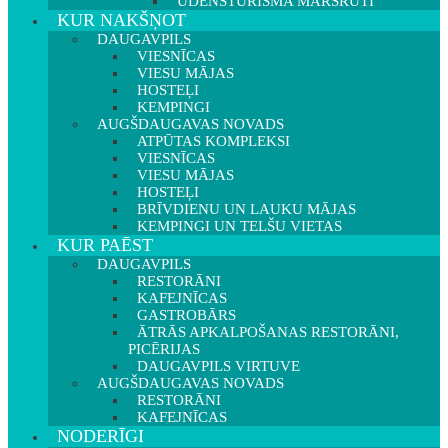
ŪDENSTŪRISMA MARŠRUTI
KUR NAKŠŅOT
DAUGAVPILS
VIESNĪCAS
VIESU MĀJAS
HOSTEĻI
KEMPINGI
AUGŠDAUGAVAS NOVADS
ATPŪTAS KOMPLEKSI
VIESNĪCAS
VIESU MĀJAS
HOSTEĻI
BRĪVDIENU UN LAUKU MĀJAS
KEMPINGI UN TELŠU VIETAS
KUR PAĒST
DAUGAVPILS
RESTORĀNI
KAFEJNĪCAS
GASTROBĀRS
ĀTRĀS APKALPOŠANAS RESTORĀNI,
PICĒRIJAS
DAUGAVPILS VIRTUVE
AUGŠDAUGAVAS NOVADS
RESTORĀNI
KAFEJNĪCAS
NODERĪGI