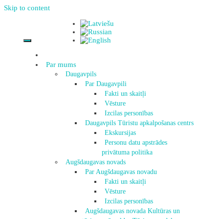
Skip to content
Par mums
Daugavpils
Par Daugavpili
Fakti un skaitļi
Vēsture
Izcilas personības
Daugavpils Tūristu apkalpošanas centrs
Ekskursijas
Personu datu apstrādes
privātuma politika
Augšdaugavas novads
Par Augšdaugavas novadu
Fakti un skaitļi
Vēsture
Izcilas personības
Augšdaugavas novada Kultūras un