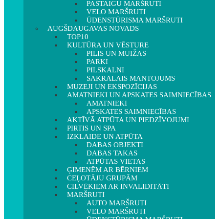
PASTAIGU MARŠRUTI
VELO MARŠRUTI
ŪDENSTŪRISMA MARŠRUTI
AUGŠDAUGAVAS NOVADS
TOP10
KULTŪRA UN VĒSTURE
PILIS UN MUIŽAS
PARKI
PILSKALNI
SAKRĀLAIS MANTOJUMS
MUZEJI UN EKSPOZĪCIJAS
AMATNIEKI UN APSKATES SAIMNIECĪBAS
AMATNIEKI
APSKATES SAIMNIECĪBAS
AKTĪVĀ ATPŪTA UN PIEDZĪVOJUMI
PIRTIS UN SPA
IZKLAIDE UN ATPŪTA
DABAS OBJEKTI
DABAS TAKAS
ATPŪTAS VIETAS
ĢIMENĒM AR BĒRNIEM
CEĻOTĀJU GRUPĀM
CILVĒKIEM AR INVALIDITĀTI
MARŠRUTI
AUTO MARŠRUTI
VELO MARŠRUTI