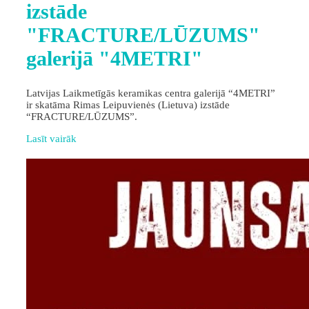
izstāde
"FRACTURE/LŪZUMS"
galerijā "4METRI"
Latvijas Laikmetīgās keramikas centra galerijā “4METRI”
ir skatāma Rimas Leipuvienės (Lietuva) izstāde
“FRACTURE/LŪZUMS”.
Lasīt vairāk