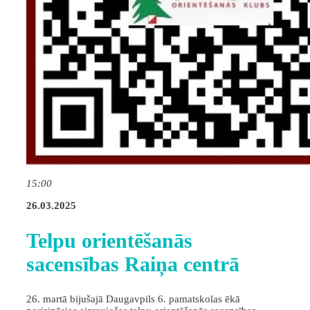
15:00
26.03.2025
Telpu orientēšanās
sacensības Raiņa centrā
26. martā bijušajā Daugavpils 6. pamatskolas ēkā