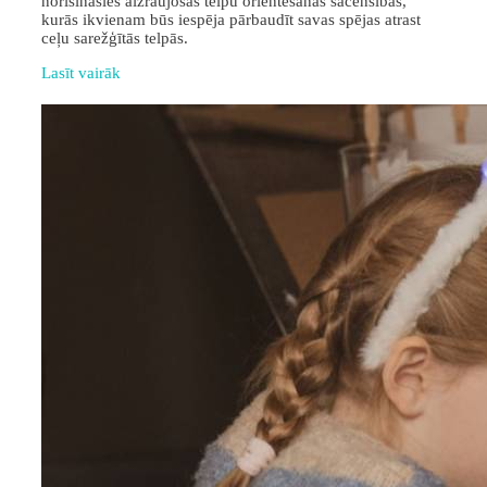
norisināsies aizraujošas telpu orientēšanās sacensības,
kurās ikvienam būs iespēja pārbaudīt savas spējas atrast
ceļu sarežģītās telpās.
Lasīt vairāk