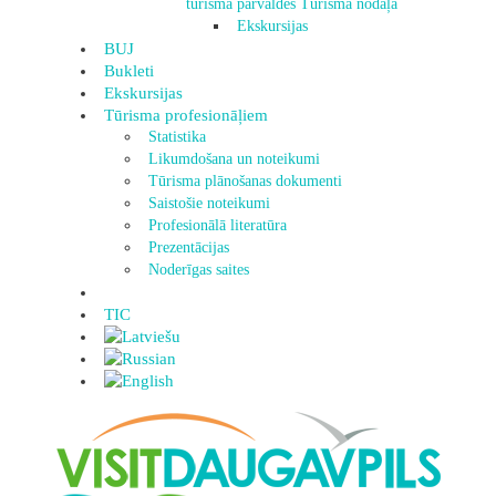
tūrisma pārvaldes Tūrisma nodaļa
Ekskursijas
BUJ
Bukleti
Ekskursijas
Tūrisma profesionāļiem
Statistika
Likumdošana un noteikumi
Tūrisma plānošanas dokumenti
Saistošie noteikumi
Profesionālā literatūra
Prezentācijas
Noderīgas saites
TIC