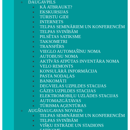
DAUGAVPILS
KĀ ATBRAUKT?
EKSKURSIJAS
TŪRISTU GIDI
INTERNETS
TELPAS SEMINĀRIEM UN KONFERENCĒM
TELPAS SVINĪBĀM
PILSĒTAS SATIKSME
TAKSOMETRI
TRANSFĒRS
VIEGLO AUTOMAŠĪNU NOMA
AUTOBUSU NOMA
AKTĪVĀS ATPŪTAS INVENTĀRA NOMA
VELO REMONTS
KONSULĀRĀ INFORMĀCIJA
PASTA NODAĻAS
BANKOMĀTI
DEGVIELAS UZPILDES STACIJAS
GĀZES UZPILDES STACIJAS
ELEKTROMOBIĻU UZLĀDES STACIJAS
AUTOMAZGĀTAVAS
TŪRISMA AĢENTŪRAS
AUGŠDAUGAVAS NOVADS
TELPAS SEMINĀRIEM UN KONFERENCĒM
TELPAS SVINĪBĀM
VIŠĶU ESTRĀDE UN STADIONS