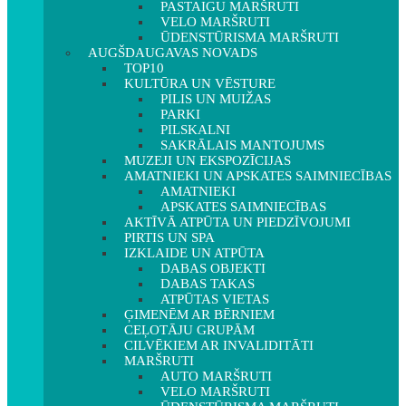
PASTAIGU MARŠRUTI
VELO MARŠRUTI
ŪDENSTŪRISMA MARŠRUTI
AUGŠDAUGAVAS NOVADS
TOP10
KULTŪRA UN VĒSTURE
PILIS UN MUIŽAS
PARKI
PILSKALNI
SAKRĀLAIS MANTOJUMS
MUZEJI UN EKSPOZĪCIJAS
AMATNIEKI UN APSKATES SAIMNIECĪBAS
AMATNIEKI
APSKATES SAIMNIECĪBAS
AKTĪVĀ ATPŪTA UN PIEDZĪVOJUMI
PIRTIS UN SPA
IZKLAIDE UN ATPŪTA
DABAS OBJEKTI
DABAS TAKAS
ATPŪTAS VIETAS
ĢIMENĒM AR BĒRNIEM
CEĻOTĀJU GRUPĀM
CILVĒKIEM AR INVALIDITĀTI
MARŠRUTI
AUTO MARŠRUTI
VELO MARŠRUTI