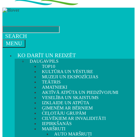
SEARCH
MENU
KO DARĪT UN REDZĒT
DAUGAVPILS
TOP10
KULTŪRA UN VĒSTURE
MUZEJI UN EKSPOZĪCIJAS
TEĀTRIS
AMATNIEKI
AKTĪVĀ ATPŪTA UN PIEDZĪVOJUMI
VESELĪBA UN SKAISTUMS
IZKLAIDE UN ATPŪTA
ĢIMENĒM AR BĒRNIEM
CEĻOTĀJU GRUPĀM
CILVĒKIEM AR INVALIDITĀTI
IEPIRKŠANĀS
MARŠRUTI
AUTO MARŠRUTI