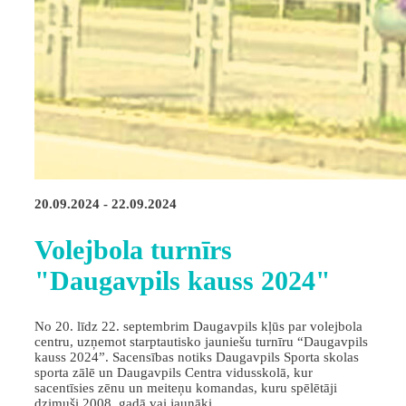
20.09.2024 - 22.09.2024
Volejbola turnīrs
"Daugavpils kauss 2024"
No 20. līdz 22. septembrim Daugavpils kļūs par volejbola
centru, uzņemot starptautisko jauniešu turnīru “Daugavpils
kauss 2024”. Sacensības notiks Daugavpils Sporta skolas
sporta zālē un Daugavpils Centra vidusskolā, kur
sacentīsies zēnu un meiteņu komandas, kuru spēlētāji
dzimuši 2008. gadā vai jaunāki.