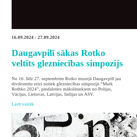
16.09.2024 - 27.09.2024
Daugavpilī sākas Rotko
veltīts glezniecības simpozijs
No 16. līdz 27. septembrim Rotko muzejā Daugavpilī jau
divdesmito reizi notiek glezniecības simpozijs “Mark
Rothko 2024”, piedaloties māksliniekiem no Polijas,
Vācijas, Lietuvas, Latvijas, Indijas un ASV.
Lasīt vairāk