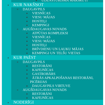
ŪDENSTŪRISMA MARŠRUTI
KUR NAKŠŅOT
DAUGAVPILS
VIESNĪCAS
VIESU MĀJAS
HOSTEĻI
KEMPINGI
AUGŠDAUGAVAS NOVADS
ATPŪTAS KOMPLEKSI
VIESNĪCAS
VIESU MĀJAS
HOSTEĻI
BRĪVDIENU UN LAUKU MĀJAS
KEMPINGI UN TELŠU VIETAS
KUR PAĒST
DAUGAVPILS
RESTORĀNI
KAFEJNĪCAS
GASTROBĀRS
ĀTRĀS APKALPOŠANAS RESTORĀNI,
PICĒRIJAS
DAUGAVPILS VIRTUVE
AUGŠDAUGAVAS NOVADS
RESTORĀNI
KAFEJNĪCAS
NODERĪGI