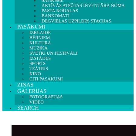
SATIKSME
AKTĪVĀS ATPŪTAS INVENTĀRA NOMA
PASTA NODAĻAS
BANKOMĀTI
DEGVIELAS UZPILDES STACIJAS
PASĀKUMI
IZKLAIDE
BĒRNIEM
KULTŪRA
MŪZIKA
SVĒTKI UN FESTIVĀLI
IZSTĀDES
SPORTS
TEĀTRIS
KINO
CITI PASĀKUMI
ZIŅAS
GALERIJAS
FOTOGRĀFIJAS
VIDEO
SEARCH