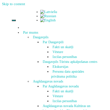
Skip to content
Par mums
Daugavpils
Par Daugavpili
Fakti un skaitļi
Vēsture
Izcilas personības
Daugavpils Tūristu apkalpošanas centrs
Ekskursijas
Personu datu apstrādes
privātuma politika
Augšdaugavas novads
Par Augšdaugavas novadu
Fakti un skaitļi
Vēsture
Izcilas personības
Augšdaugavas novada Kultūras un