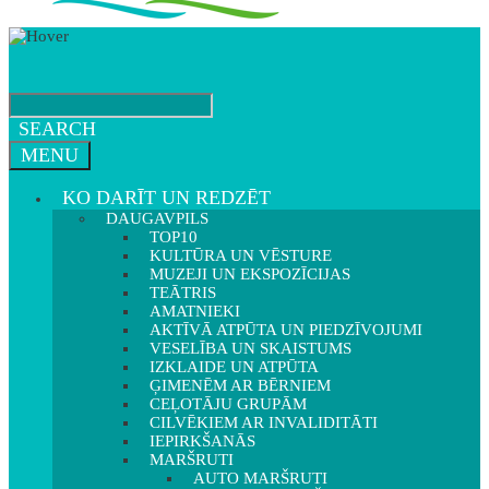
SEARCH
MENU
KO DARĪT UN REDZĒT
DAUGAVPILS
TOP10
KULTŪRA UN VĒSTURE
MUZEJI UN EKSPOZĪCIJAS
TEĀTRIS
AMATNIEKI
AKTĪVĀ ATPŪTA UN PIEDZĪVOJUMI
VESELĪBA UN SKAISTUMS
IZKLAIDE UN ATPŪTA
ĢIMENĒM AR BĒRNIEM
CEĻOTĀJU GRUPĀM
CILVĒKIEM AR INVALIDITĀTI
IEPIRKŠANĀS
MARŠRUTI
AUTO MARŠRUTI