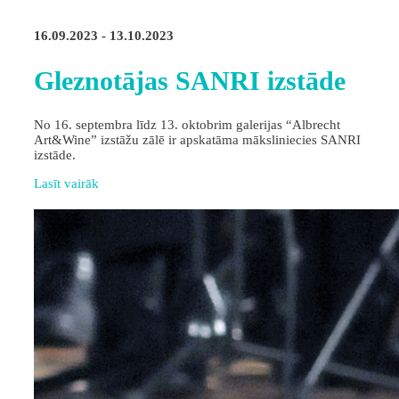
16.09.2023 - 13.10.2023
Gleznotājas SANRI izstāde
No 16. septembra līdz 13. oktobrim galerijas “Albrecht
Art&Wine” izstāžu zālē ir apskatāma māksliniecies SANRI
izstāde.
Lasīt vairāk