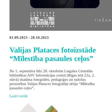
01.09.2023 - 28.10.2023
Valijas Plataces fotoizstāde
“Mīlestība pasaules ceļos”
No 1. septembra līdz 28. oktobrim Latgales Centrālās
bibliotēkas ASV Informācijas centrā (Rīgas ielā 22a, 2.
stāvā) skatāma fotogrāfes, pedagoģes un radošas
personības Valijas Plataces fotogrāfiju sērija “Mīlestība
pasaules ceļos”.
Lasīt vairāk