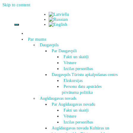
Skip to content
Par mums
Daugavpils
Par Daugavpili
Fakti un skaitļi
Vēsture
Izcilas personības
Daugavpils Tūristu apkalpošanas centrs
Ekskursijas
Personu datu apstrādes
privātuma politika
Augšdaugavas novads
Par Augšdaugavas novadu
Fakti un skaitļi
Vēsture
Izcilas personības
Augšdaugavas novada Kultūras un