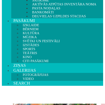
SATIKSME
AKTĪVĀS ATPŪTAS INVENTĀRA NOMA
PASTA NODAĻAS
BANKOMĀTI
DEGVIELAS UZPILDES STACIJAS
PASĀKUMI
IZKLAIDE
BĒRNIEM
KULTŪRA
MŪZIKA
SVĒTKI UN FESTIVĀLI
IZSTĀDES
SPORTS
TEĀTRIS
KINO
CITI PASĀKUMI
ZIŅAS
GALERIJAS
FOTOGRĀFIJAS
VIDEO
SEARCH