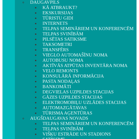
DAUGAVPILS
KĀ ATBRAUKT?
EKSKURSIJAS
TŪRISTU GIDI
INTERNETS
TELPAS SEMINĀRIEM UN KONFERENCĒM
TELPAS SVINĪBĀM
PILSĒTAS SATIKSME
TAKSOMETRI
TRANSFĒRS
VIEGLO AUTOMAŠĪNU NOMA
AUTOBUSU NOMA
AKTĪVĀS ATPŪTAS INVENTĀRA NOMA
VELO REMONTS
KONSULĀRĀ INFORMĀCIJA
PASTA NODAĻAS
BANKOMĀTI
DEGVIELAS UZPILDES STACIJAS
GĀZES UZPILDES STACIJAS
ELEKTROMOBIĻU UZLĀDES STACIJAS
AUTOMAZGĀTAVAS
TŪRISMA AĢENTŪRAS
AUGŠDAUGAVAS NOVADS
TELPAS SEMINĀRIEM UN KONFERENCĒM
TELPAS SVINĪBĀM
VIŠĶU ESTRĀDE UN STADIONS