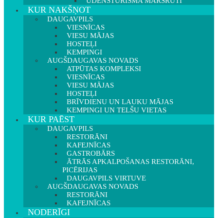
ŪDENSTŪRISMA MARŠRUTI
KUR NAKŠŅOT
DAUGAVPILS
VIESNĪCAS
VIESU MĀJAS
HOSTEĻI
KEMPINGI
AUGŠDAUGAVAS NOVADS
ATPŪTAS KOMPLEKSI
VIESNĪCAS
VIESU MĀJAS
HOSTEĻI
BRĪVDIENU UN LAUKU MĀJAS
KEMPINGI UN TELŠU VIETAS
KUR PAĒST
DAUGAVPILS
RESTORĀNI
KAFEJNĪCAS
GASTROBĀRS
ĀTRĀS APKALPOŠANAS RESTORĀNI,
PICĒRIJAS
DAUGAVPILS VIRTUVE
AUGŠDAUGAVAS NOVADS
RESTORĀNI
KAFEJNĪCAS
NODERĪGI