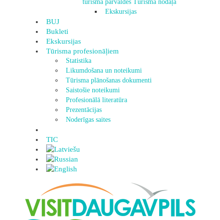
tūrisma pārvaldes Tūrisma nodaļa
Ekskursijas
BUJ
Bukleti
Ekskursijas
Tūrisma profesionāļiem
Statistika
Likumdošana un noteikumi
Tūrisma plānošanas dokumenti
Saistošie noteikumi
Profesionālā literatūra
Prezentācijas
Noderīgas saites
TIC