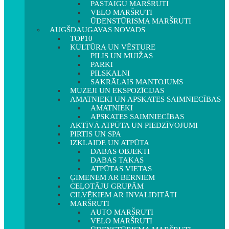
PASTAIGU MARŠRUTI
VELO MARŠRUTI
ŪDENSTŪRISMA MARŠRUTI
AUGŠDAUGAVAS NOVADS
TOP10
KULTŪRA UN VĒSTURE
PILIS UN MUIŽAS
PARKI
PILSKALNI
SAKRĀLAIS MANTOJUMS
MUZEJI UN EKSPOZĪCIJAS
AMATNIEKI UN APSKATES SAIMNIECĪBAS
AMATNIEKI
APSKATES SAIMNIECĪBAS
AKTĪVĀ ATPŪTA UN PIEDZĪVOJUMI
PIRTIS UN SPA
IZKLAIDE UN ATPŪTA
DABAS OBJEKTI
DABAS TAKAS
ATPŪTAS VIETAS
ĢIMENĒM AR BĒRNIEM
CEĻOTĀJU GRUPĀM
CILVĒKIEM AR INVALIDITĀTI
MARŠRUTI
AUTO MARŠRUTI
VELO MARŠRUTI