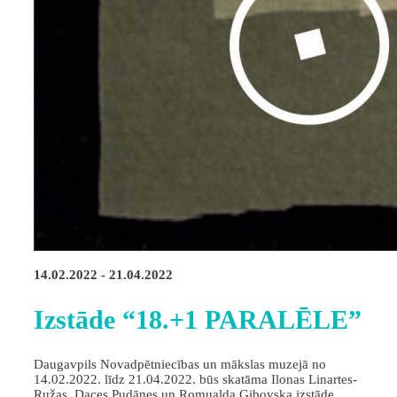
14.02.2022 - 21.04.2022
Izstāde “18.+1 PARALĒLE”
Daugavpils Novadpētniecības un mākslas muzejā no
14.02.2022. līdz 21.04.2022. būs skatāma Ilonas Linartes-
Ružas, Daces Pudānes un Romualda Gibovska izstāde.