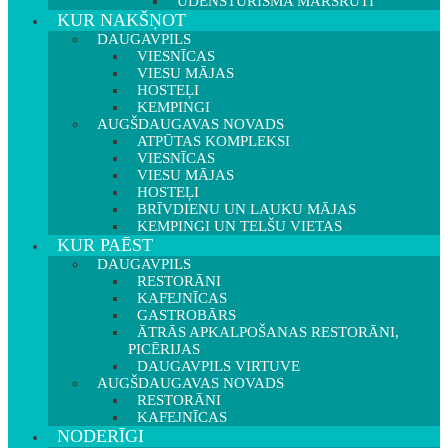
ŪDENSTŪRISMA MARŠRUTI
KUR NAKŠŅOT
DAUGAVPILS
VIESNĪCAS
VIESU MĀJAS
HOSTEĻI
KEMPINGI
AUGŠDAUGAVAS NOVADS
ATPŪTAS KOMPLEKSI
VIESNĪCAS
VIESU MĀJAS
HOSTEĻI
BRĪVDIENU UN LAUKU MĀJAS
KEMPINGI UN TELŠU VIETAS
KUR PAĒST
DAUGAVPILS
RESTORĀNI
KAFEJNĪCAS
GASTROBĀRS
ĀTRĀS APKALPOŠANAS RESTORĀNI,
PICĒRIJAS
DAUGAVPILS VIRTUVE
AUGŠDAUGAVAS NOVADS
RESTORĀNI
KAFEJNĪCAS
NODERĪGI