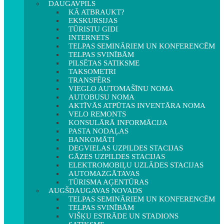
DAUGAVPILS
KĀ ATBRAUKT?
EKSKURSIJAS
TŪRISTU GIDI
INTERNETS
TELPAS SEMINĀRIEM UN KONFERENCĒM
TELPAS SVINĪBĀM
PILSĒTAS SATIKSME
TAKSOMETRI
TRANSFĒRS
VIEGLO AUTOMAŠĪNU NOMA
AUTOBUSU NOMA
AKTĪVĀS ATPŪTAS INVENTĀRA NOMA
VELO REMONTS
KONSULĀRĀ INFORMĀCIJA
PASTA NODAĻAS
BANKOMĀTI
DEGVIELAS UZPILDES STACIJAS
GĀZES UZPILDES STACIJAS
ELEKTROMOBIĻU UZLĀDES STACIJAS
AUTOMAZGĀTAVAS
TŪRISMA AĢENTŪRAS
AUGŠDAUGAVAS NOVADS
TELPAS SEMINĀRIEM UN KONFERENCĒM
TELPAS SVINĪBĀM
VIŠĶU ESTRĀDE UN STADIONS