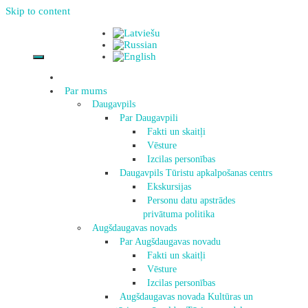
Skip to content
Par mums
Daugavpils
Par Daugavpili
Fakti un skaitļi
Vēsture
Izcilas personības
Daugavpils Tūristu apkalpošanas centrs
Ekskursijas
Personu datu apstrādes
privātuma politika
Augšdaugavas novads
Par Augšdaugavas novadu
Fakti un skaitļi
Vēsture
Izcilas personības
Augšdaugavas novada Kultūras un