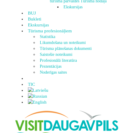
tūrisma pārvaldes Tūrisma nodaļa
Ekskursijas
BUJ
Bukleti
Ekskursijas
Tūrisma profesionāļiem
Statistika
Likumdošana un noteikumi
Tūrisma plānošanas dokumenti
Saistošie noteikumi
Profesionālā literatūra
Prezentācijas
Noderīgas saites
TIC