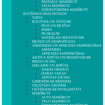
PASTAIGU MARŠRUTI
VELO MARŠRUTI
ŪDENSTŪRISMA MARŠRUTI
AUGŠDAUGAVAS NOVADS
TOP10
KULTŪRA UN VĒSTURE
PILIS UN MUIŽAS
PARKI
PILSKALNI
SAKRĀLAIS MANTOJUMS
MUZEJI UN EKSPOZĪCIJAS
AMATNIEKI UN APSKATES SAIMNIECĪBAS
AMATNIEKI
APSKATES SAIMNIECĪBAS
AKTĪVĀ ATPŪTA UN PIEDZĪVOJUMI
PIRTIS UN SPA
IZKLAIDE UN ATPŪTA
DABAS OBJEKTI
DABAS TAKAS
ATPŪTAS VIETAS
ĢIMENĒM AR BĒRNIEM
CEĻOTĀJU GRUPĀM
CILVĒKIEM AR INVALIDITĀTI
MARŠRUTI
AUTO MARŠRUTI
VELO MARŠRUTI