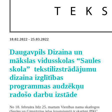
18.02.2022 - 25.03.2022
Daugavpils Dizaina un
mākslas vidusskolas “Saules
skola” tekstilizstrādājumu
dizaina izglītības
programmas audzēkņu
radošo darbu izstāde
No 18. februāra līdz 25. martam Vienības nama skatlogos
(Saules un Ģimnāzijas ielas krustojumā) ir skatāmi PIKC