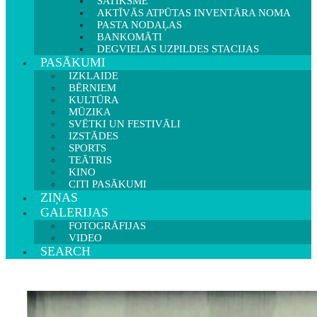
SATIKSME
AKTĪVĀS ATPŪTAS INVENTĀRA NOMA
PASTA NODAĻAS
BANKOMĀTI
DEGVIELAS UZPILDES STACIJAS
PASĀKUMI
IZKLAIDE
BĒRNIEM
KULTŪRA
MŪZIKA
SVĒTKI UN FESTIVĀLI
IZSTĀDES
SPORTS
TEĀTRIS
KINO
CITI PASĀKUMI
ZIŅAS
GALERIJAS
FOTOGRĀFIJAS
VIDEO
SEARCH