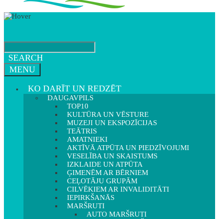
SEARCH
MENU
KO DARĪT UN REDZĒT
DAUGAVPILS
TOP10
KULTŪRA UN VĒSTURE
MUZEJI UN EKSPOZĪCIJAS
TEĀTRIS
AMATNIEKI
AKTĪVĀ ATPŪTA UN PIEDZĪVOJUMI
VESELĪBA UN SKAISTUMS
IZKLAIDE UN ATPŪTA
ĢIMENĒM AR BĒRNIEM
CEĻOTĀJU GRUPĀM
CILVĒKIEM AR INVALIDITĀTI
IEPIRKŠANĀS
MARŠRUTI
AUTO MARŠRUTI