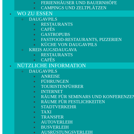
FERIENHÄUSER UND BAUERNHÖFE
CAMPINGS UND ZELTPLÄTZEN
WO ZU ESSEN
DAUGAVPILS
RESTAURANTS
CAFÉS
GASTROPUBS
FASTFOOD-RESTAURANTS, PIZZERIEN
KÜCHE VON DAUGAVPILS
KREIS AUGSDAUGAVA
RESTAURANTS
CAFÉS
NÜTZLICHE INFORMATION
DAUGAVPILS
ANREISE
FÜHRUNGEN
TOURISTENFÜHRER
INTERNET
RÄUME FÜR SEMINARS UND KONFERENZE
RÄUME FÜR FESTLICHKEITEN
STADTVERKEHR
TAXI
TRANSFER
AUTOVERLEIH
BUSVERLEIH
AUSRÜSTUNGSVERLEIH