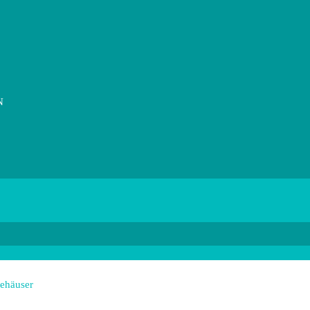
N
ehäuser