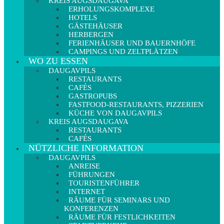
KREIS AUGSDAUGAVA
ERHOLUNGSKOMPLEXE
HOTELS
GÄSTEHÄUSER
HERBERGEN
FERIENHÄUSER UND BAUERNHÖFE
CAMPINGS UND ZELTPLÄTZEN
WO ZU ESSEN
DAUGAVPILS
RESTAURANTS
CAFÉS
GASTROPUBS
FASTFOOD-RESTAURANTS, PIZZERIEN
KÜCHE VON DAUGAVPILS
KREIS AUGSDAUGAVA
RESTAURANTS
CAFÉS
NÜTZLICHE INFORMATION
DAUGAVPILS
ANREISE
FÜHRUNGEN
TOURISTENFÜHRER
INTERNET
RÄUME FÜR SEMINARS UND
KONFERENZEN
RÄUME FÜR FESTLICHKEITEN