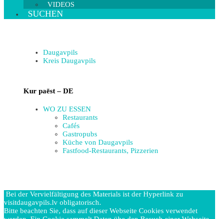
VIDEOS
SUCHEN
Daugavpils
Kreis Daugavpils
Kur paēst – DE
WO ZU ESSEN
Restaurants
Cafés
Gastropubs
Küche von Daugavpils
Fastfood-Restaurants, Pizzerien
Bei der Vervielfältigung des Materials ist der Hyperlink zu
visitdaugavpils.lv obligatorisch.
Bitte beachten Sie, dass auf dieser Webseite Cookies verwendet
werden. Ein Cookie sammelt Daten übe den Besuch einer Webseite.