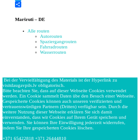
Twitter
Teilen
Maršruti – DE
Alle routen
Autorouten
Spaziergangrouten
Fahrradrouten
Wasserrouten
Bei der Vervielfältigung des Materials ist der Hyperlink zu
visitdaugavpils.lv obligatorisch.
Bitte beachten Sie, dass auf dieser Webseite Cookies verwendet
werden. Ein Cookie sammelt Daten übe den Besuch einer Webseite.
Gespeicherte Cookies können auch unseren verifizierten und
vertrauenswürdigen Partnern (Dritten) verfügbar sein. Durch die
weitere Nutzung dieser Webseite erklären Sie sich damit
einverstanden, dass wir Cookies auf Ihrem Gerät speichern und
verwenden. Sie können Ihre Einwilligung jederzeit widerrufen,
indem Sie Ihre gespeicherten Cookies löschen.
+371 65422818 +371 26444810