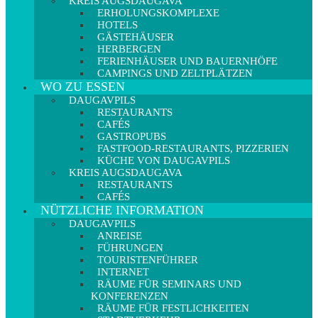
KREIS AUGSDAUGAVA
ERHOLUNGSKOMPLEXE
HOTELS
GÄSTEHÄUSER
HERBERGEN
FERIENHÄUSER UND BAUERNHÖFE
CAMPINGS UND ZELTPLÄTZEN
WO ZU ESSEN
DAUGAVPILS
RESTAURANTS
CAFÉS
GASTROPUBS
FASTFOOD-RESTAURANTS, PIZZERIEN
KÜCHE VON DAUGAVPILS
KREIS AUGSDAUGAVA
RESTAURANTS
CAFÉS
NÜTZLICHE INFORMATION
DAUGAVPILS
ANREISE
FÜHRUNGEN
TOURISTENFÜHRER
INTERNET
RÄUME FÜR SEMINARS UND
KONFERENZEN
RÄUME FÜR FESTLICHKEITEN