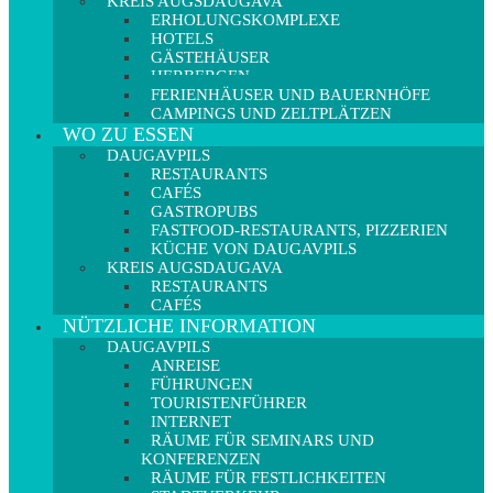
KREIS AUGSDAUGAVA
ERHOLUNGSKOMPLEXE
HOTELS
GÄSTEHÄUSER
HERBERGEN
FERIENHÄUSER UND BAUERNHÖFE
CAMPINGS UND ZELTPLÄTZEN
WO ZU ESSEN
DAUGAVPILS
RESTAURANTS
CAFÉS
GASTROPUBS
FASTFOOD-RESTAURANTS, PIZZERIEN
KÜCHE VON DAUGAVPILS
KREIS AUGSDAUGAVA
RESTAURANTS
CAFÉS
NÜTZLICHE INFORMATION
DAUGAVPILS
ANREISE
FÜHRUNGEN
TOURISTENFÜHRER
INTERNET
RÄUME FÜR SEMINARS UND
KONFERENZEN
RÄUME FÜR FESTLICHKEITEN