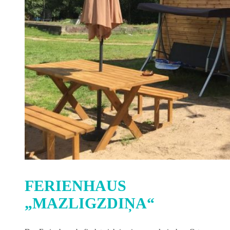
FERIENHAUS
„MAZLIGZDIŅA“