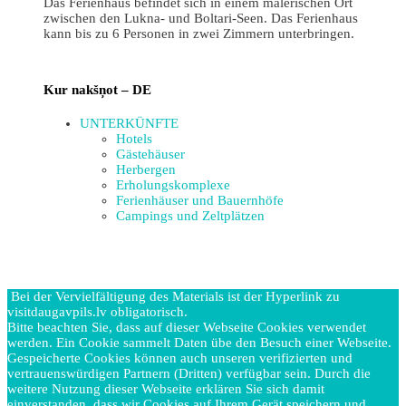
Das Ferienhaus befindet sich in einem malerischen Ort
zwischen den Lukna- und Boltari-Seen. Das Ferienhaus
kann bis zu 6 Personen in zwei Zimmern unterbringen.
Kur nakšņot – DE
UNTERKÜNFTE
Hotels
Gästehäuser
Herbergen
Erholungskomplexe
Ferienhäuser und Bauernhöfe
Campings und Zeltplätzen
Bei der Vervielfältigung des Materials ist der Hyperlink zu
visitdaugavpils.lv obligatorisch.
Bitte beachten Sie, dass auf dieser Webseite Cookies verwendet
werden. Ein Cookie sammelt Daten übe den Besuch einer Webseite.
Gespeicherte Cookies können auch unseren verifizierten und
vertrauenswürdigen Partnern (Dritten) verfügbar sein. Durch die
weitere Nutzung dieser Webseite erklären Sie sich damit
einverstanden, dass wir Cookies auf Ihrem Gerät speichern und