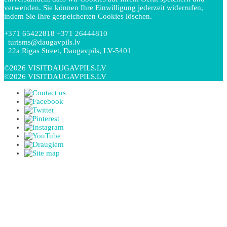
verwenden. Sie können Ihre Einwilligung jederzeit widerrufen,
indem Sie Ihre gespeicherten Cookies löschen.
+371 65422818 +371 26444810
turisms@daugavpils.lv
22a Rigas Street, Daugavpils, LV-5401
©2026 VISITDAUGAVPILS.LV
©2026 VISITDAUGAVPILS.LV