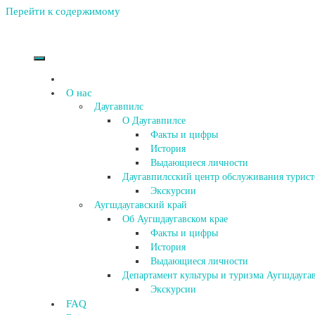
Перейти к содержимому
О нас
Даугавпилс
О Даугавпилсе
Факты и цифры
История
Выдающиеся личности
Даугавпилсский центр обслуживания турист
Экскурсии
Аугшдаугавский край
Об Аугшдаугавском крае
Факты и цифры
История
Выдающиеся личности
Департамент культуры и туризма Аугшдаугав
Экскурсии
FAQ