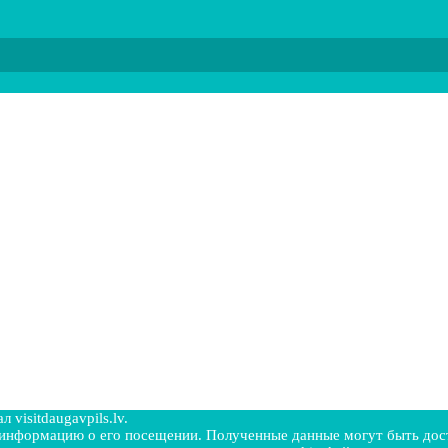
visitdaugavpils.lv.
ть информацию о его посещении. Полученные данные могут быть д