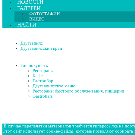
НОВОСТИ
ГАЛЕРЕИ
ФОТОГРАФИИ
ВИДЕО
НАЙТИ
Даугавпилс
Даугавпилсcкий край
Где покушать
Рестораны
Кафе
Гастробар
Даугавпилсское меню
Рестораны быстрого обслуживания, пиццерии
Gastrobārs
В случае перепечатки материалов требуется гиперссылка на портал 
Этот сайт использует cookie-файлы, которые позволяют собира