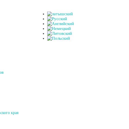
ов
ского края