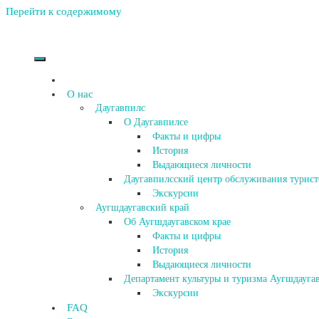
Перейти к содержимому
О нас
Даугавпилс
О Даугавпилсе
Факты и цифры
История
Выдающиеся личности
Даугавпилсский центр обслуживания турист
Экскурсии
Аугшдаугавский край
Об Аугшдаугавском крае
Факты и цифры
История
Выдающиеся личности
Департамент культуры и туризма Аугшдаугав
Экскурсии
FAQ