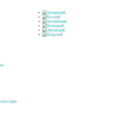
ов
ского края