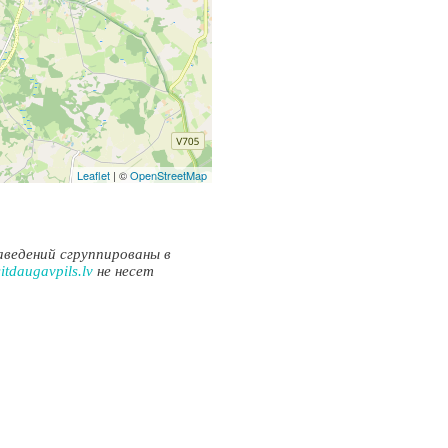
Leaflet
| ©
OpenStreetMap
аведений сгруппированы в
itdaugavpils.lv
не несет