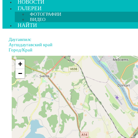
НОВОСТИ
ГАЛЕРЕИ
ФОТОГРАФИИ
ВИДЕО
НАЙТИ
Даугавпилс
Аугшдаугавский край
Город/Край
+
−