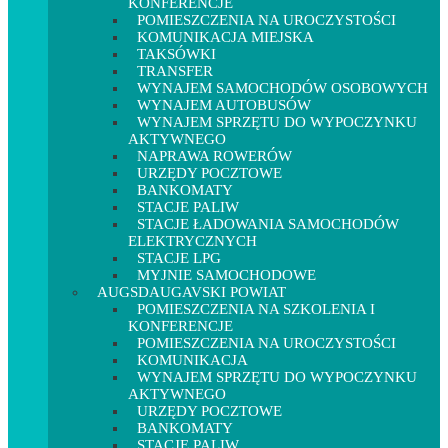
KONFERENCJE
POMIESZCZENIA NA UROCZYSTOŚCI
KOMUNIKACJA MIEJSKA
TAKSÓWKI
TRANSFER
WYNAJEM SAMOCHODÓW OSOBOWYCH
WYNAJEM AUTOBUSÓW
WYNAJEM SPRZĘTU DO WYPOCZYNKU
AKTYWNEGO
NAPRAWA ROWERÓW
URZĘDY POCZTOWE
BANKOMATY
STACJE PALIW
STACJE ŁADOWANIA SAMOCHODÓW
ELEKTRYCZNYCH
STACJE LPG
MYJNIE SAMOCHODOWE
AUGSDAUGAVSKI POWIAT
POMIESZCZENIA NA SZKOLENIA I
KONFERENCJE
POMIESZCZENIA NA UROCZYSTOŚCI
KOMUNIKACJA
WYNAJEM SPRZĘTU DO WYPOCZYNKU
AKTYWNEGO
URZĘDY POCZTOWE
BANKOMATY
STACJE PALIW