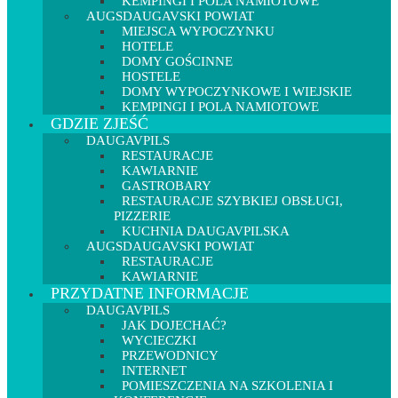
KEMPINGI I POLA NAMIOTOWE
AUGSDAUGAVSKI POWIAT
MIEJSCA WYPOCZYNKU
HOTELE
DOMY GOŚCINNE
HOSTELE
DOMY WYPOCZYNKOWE I WIEJSKIE
KEMPINGI I POLA NAMIOTOWE
GDZIE ZJEŚĆ
DAUGAVPILS
RESTAURACJE
KAWIARNIE
GASTROBARY
RESTAURACJE SZYBKIEJ OBSŁUGI,
PIZZERIE
KUCHNIA DAUGAVPILSKA
AUGSDAUGAVSKI POWIAT
RESTAURACJE
KAWIARNIE
PRZYDATNE INFORMACJE
DAUGAVPILS
JAK DOJECHAĆ?
WYCIECZKI
PRZEWODNICY
INTERNET
POMIESZCZENIA NA SZKOLENIA I