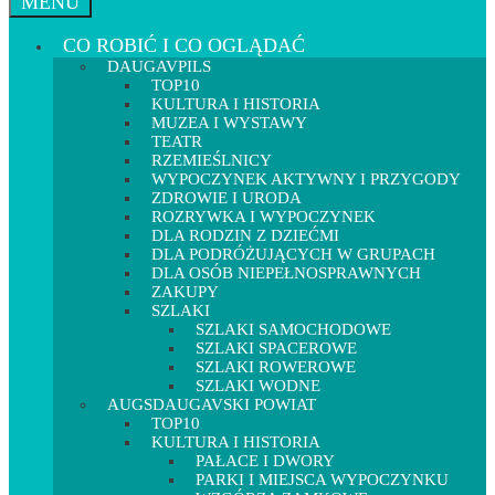
MENU
CO ROBIĆ I CO OGLĄDAĆ
DAUGAVPILS
TOP10
KULTURA I HISTORIA
MUZEA I WYSTAWY
TEATR
RZEMIEŚLNICY
WYPOCZYNEK AKTYWNY I PRZYGODY
ZDROWIE I URODA
ROZRYWKA I WYPOCZYNEK
DLA RODZIN Z DZIEĆMI
DLA PODRÓŻUJĄCYCH W GRUPACH
DLA OSÓB NIEPEŁNOSPRAWNYCH
ZAKUPY
SZLAKI
SZLAKI SAMOCHODOWE
SZLAKI SPACEROWE
SZLAKI ROWEROWE
SZLAKI WODNE
AUGSDAUGAVSKI POWIAT
TOP10
KULTURA I HISTORIA
PAŁACE I DWORY
PARKI I MIEJSCA WYPOCZYNKU