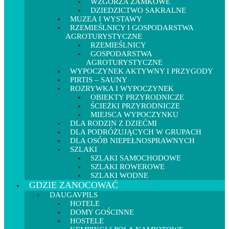
WZGÓRZA ZAMKOWE
DZIEDZICTWO SAKRALNE
MUZEA I WYSTAWY
RZEMIEŚLNICY I GOSPODARSTWA
AGROTURYSTYCZNE
RZEMIEŚLNICY
GOSPODARSTWA
AGROTURYSTYCZNE
WYPOCZYNEK AKTYWNY I PRZYGODY
PIRTIS – SAUNY
ROZRYWKA I WYPOCZYNEK
OBIEKTY PRZYRODNICZE
ŚCIEŻKI PRZYRODNICZE
MIEJSCA WYPOCZYNKU
DLA RODZIN Z DZIEĆMI
DLA PODRÓŻUJĄCYCH W GRUPACH
DLA OSÓB NIEPEŁNOSPRAWNYCH
SZLAKI
SZLAKI SAMOCHODOWE
SZLAKI ROWEROWE
SZLAKI WODNE
GDZIE ZANOCOWAĆ
DAUGAVPILS
HOTELE
DOMY GOŚCINNE
HOSTELE