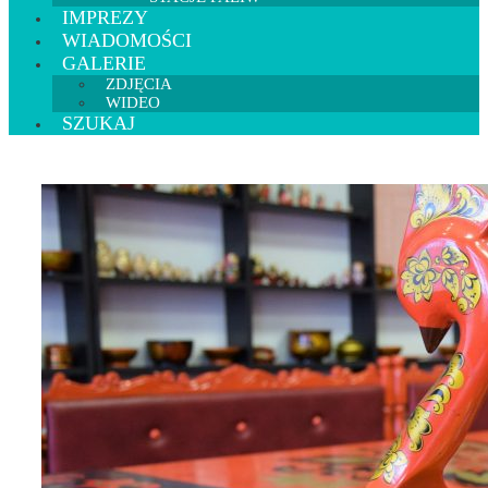
IMPREZY
WIADOMOŚCI
GALERIE
ZDJĘCIA
WIDEO
SZUKAJ