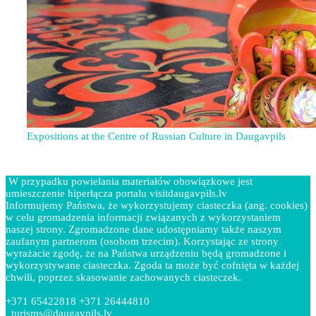
Expositions at the Centre of Russian Culture in Daugavpils
W przypadku powielania materiałów obowiązkowe jest
umieszczenie hiperłącza portalu visitdaugavpils.lv
Informujemy Państwa, że wykorzystujemy ciasteczka (ang. cookies)
w celu gromadzenia informacji związanych z wykorzystaniem
naszej strony. Zgromadzone dane udostępniamy także naszym
zaufanym partnerom (osobom trzecim). Korzystając ze strony
wyrażacie zgodę, że na Państwa urządzeniu będą gromadzone i
wykorzystywane ciasteczka. Zgoda ta może być cofnięta w każdej
chwili, poprzez skasowanie zachowanych ciasteczek.
+371 65422818 +371 26444810
turisms@daugavpils.lv