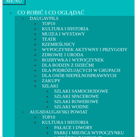
MENU
CO ROBIĆ I CO OGLĄDAĆ
DAUGAVPILS
TOP10
KULTURA I HISTORIA
MUZEA I WYSTAWY
TEATR
RZEMIEŚLNICY
WYPOCZYNEK AKTYWNY I PRZYGODY
ZDROWIE I URODA
ROZRYWKA I WYPOCZYNEK
DLA RODZIN Z DZIEĆMI
DLA PODRÓŻUJĄCYCH W GRUPACH
DLA OSÓB NIEPEŁNOSPRAWNYCH
ZAKUPY
SZLAKI
SZLAKI SAMOCHODOWE
SZLAKI SPACEROWE
SZLAKI ROWEROWE
SZLAKI WODNE
AUGSDAUGAVSKI POWIAT
TOP10
KULTURA I HISTORIA
PAŁACE I DWORY
PARKI I MIEJSCA WYPOCZYNKU