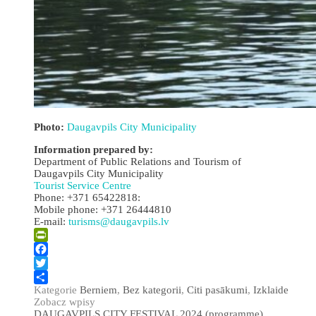
Photo:
Daugavpils City Municipality
Information prepared by:
Department of Public Relations and Tourism of
Daugavpils City Municipality
Tourist Service Centre
Phone: +371 65422818:
Mobile phone: +371 26444810
E-mail:
turisms@daugavpils.lv
PrintFriendly
Facebook
Twitter
Kategorie
Berniem
,
Bez kategorii
,
Citi pasākumi
,
Izklaide
Share
Zobacz wpisy
DAUGAVPILS CITY FESTIVAL 2024 (programme)