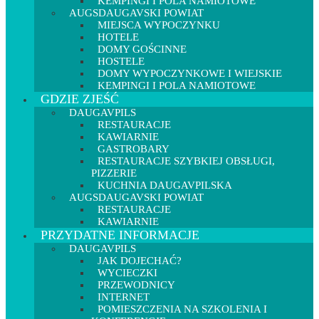
KEMPINGI I POLA NAMIOTOWE
AUGSDAUGAVSKI POWIAT
MIEJSCA WYPOCZYNKU
HOTELE
DOMY GOŚCINNE
HOSTELE
DOMY WYPOCZYNKOWE I WIEJSKIE
KEMPINGI I POLA NAMIOTOWE
GDZIE ZJEŚĆ
DAUGAVPILS
RESTAURACJE
KAWIARNIE
GASTROBARY
RESTAURACJE SZYBKIEJ OBSŁUGI,
PIZZERIE
KUCHNIA DAUGAVPILSKA
AUGSDAUGAVSKI POWIAT
RESTAURACJE
KAWIARNIE
PRZYDATNE INFORMACJE
DAUGAVPILS
JAK DOJECHAĆ?
WYCIECZKI
PRZEWODNICY
INTERNET
POMIESZCZENIA NA SZKOLENIA I