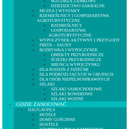
WZGÓRZA ZAMKOWE
DZIEDZICTWO SAKRALNE
MUZEA I WYSTAWY
RZEMIEŚLNICY I GOSPODARSTWA
AGROTURYSTYCZNE
RZEMIEŚLNICY
GOSPODARSTWA
AGROTURYSTYCZNE
WYPOCZYNEK AKTYWNY I PRZYGODY
PIRTIS – SAUNY
ROZRYWKA I WYPOCZYNEK
OBIEKTY PRZYRODNICZE
ŚCIEŻKI PRZYRODNICZE
MIEJSCA WYPOCZYNKU
DLA RODZIN Z DZIEĆMI
DLA PODRÓŻUJĄCYCH W GRUPACH
DLA OSÓB NIEPEŁNOSPRAWNYCH
SZLAKI
SZLAKI SAMOCHODOWE
SZLAKI ROWEROWE
SZLAKI WODNE
GDZIE ZANOCOWAĆ
DAUGAVPILS
HOTELE
DOMY GOŚCINNE
HOSTELE