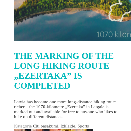
THE MARKING OF THE
LONG HIKING ROUTE
„EZERTAKA” IS
COMPLETED
Latvia has become one more long-distance hiking route
richer – the 1070-kilometre „Ezertaka” in Latgale is
marked out and available for free to anyone who likes to
hike on different distances.
Kategorie
Citi pasākumi
,
Izklaide
,
Sports