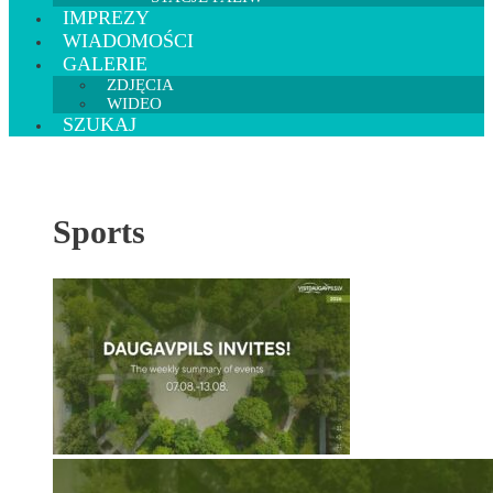
IMPREZY
WIADOMOŚCI
GALERIE
ZDJĘCIA
WIDEO
SZUKAJ
Sports