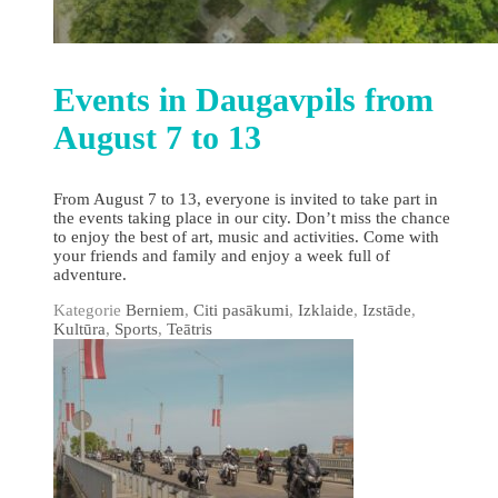
Events in Daugavpils from
August 7 to 13
From August 7 to 13, everyone is invited to take part in
the events taking place in our city. Don’t miss the chance
to enjoy the best of art, music and activities. Come with
your friends and family and enjoy a week full of
adventure.
Kategorie
Berniem
,
Citi pasākumi
,
Izklaide
,
Izstāde
,
Kultūra
,
Sports
,
Teātris