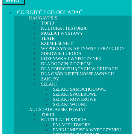
MENU
CO ROBIĆ I CO OGLĄDAĆ
DAUGAVPILS
TOP10
KULTURA I HISTORIA
MUZEA I WYSTAWY
TEATR
RZEMIEŚLNICY
WYPOCZYNEK AKTYWNY I PRZYGODY
ZDROWIE I URODA
ROZRYWKA I WYPOCZYNEK
DLA RODZIN Z DZIEĆMI
DLA PODRÓŻUJĄCYCH W GRUPACH
DLA OSÓB NIEPEŁNOSPRAWNYCH
ZAKUPY
SZLAKI
SZLAKI SAMOCHODOWE
SZLAKI SPACEROWE
SZLAKI ROWEROWE
SZLAKI WODNE
AUGSDAUGAVSKI POWIAT
TOP10
KULTURA I HISTORIA
PAŁACE I DWORY
PARKI I MIEJSCA WYPOCZYNKU