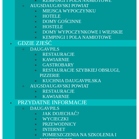
KEMPINGI I POLA NAMIOTOWE
AUGSDAUGAVSKI POWIAT
MIEJSCA WYPOCZYNKU
HOTELE
DOMY GOŚCINNE
HOSTELE
DOMY WYPOCZYNKOWE I WIEJSKIE
KEMPINGI I POLA NAMIOTOWE
GDZIE ZJEŚĆ
DAUGAVPILS
RESTAURACJE
KAWIARNIE
GASTROBARY
RESTAURACJE SZYBKIEJ OBSŁUGI,
PIZZERIE
KUCHNIA DAUGAVPILSKA
AUGSDAUGAVSKI POWIAT
RESTAURACJE
KAWIARNIE
PRZYDATNE INFORMACJE
DAUGAVPILS
JAK DOJECHAĆ?
WYCIECZKI
PRZEWODNICY
INTERNET
POMIESZCZENIA NA SZKOLENIA I