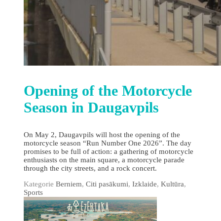
Opening of the Motorcycle
Season in Daugavpils
On May 2, Daugavpils will host the opening of the
motorcycle season “Run Number One 2026”. The day
promises to be full of action: a gathering of motorcycle
enthusiasts on the main square, a motorcycle parade
through the city streets, and a rock concert.
Kategorie
Berniem
,
Citi pasākumi
,
Izklaide
,
Kultūra
,
Sports