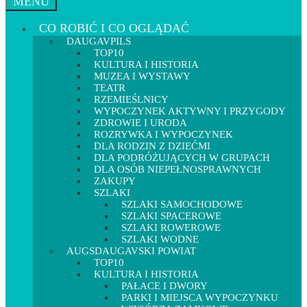
MENU
CO ROBIĆ I CO OGLĄDAĆ
DAUGAVPILS
TOP10
KULTURA I HISTORIA
MUZEA I WYSTAWY
TEATR
RZEMIEŚLNICY
WYPOCZYNEK AKTYWNY I PRZYGODY
ZDROWIE I URODA
ROZRYWKA I WYPOCZYNEK
DLA RODZIN Z DZIEĆMI
DLA PODRÓŻUJĄCYCH W GRUPACH
DLA OSÓB NIEPEŁNOSPRAWNYCH
ZAKUPY
SZLAKI
SZLAKI SAMOCHODOWE
SZLAKI SPACEROWE
SZLAKI ROWEROWE
SZLAKI WODNE
AUGSDAUGAVSKI POWIAT
TOP10
KULTURA I HISTORIA
PAŁACE I DWORY
PARKI I MIEJSCA WYPOCZYNKU