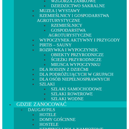
WZGÓRZA ZAMKOWE
DZIEDZICTWO SAKRALNE
MUZEA I WYSTAWY
RZEMIEŚLNICY I GOSPODARSTWA
AGROTURYSTYCZNE
RZEMIEŚLNICY
GOSPODARSTWA
AGROTURYSTYCZNE
WYPOCZYNEK AKTYWNY I PRZYGODY
PIRTIS – SAUNY
ROZRYWKA I WYPOCZYNEK
OBIEKTY PRZYRODNICZE
ŚCIEŻKI PRZYRODNICZE
MIEJSCA WYPOCZYNKU
DLA RODZIN Z DZIEĆMI
DLA PODRÓŻUJĄCYCH W GRUPACH
DLA OSÓB NIEPEŁNOSPRAWNYCH
SZLAKI
SZLAKI SAMOCHODOWE
SZLAKI ROWEROWE
SZLAKI WODNE
GDZIE ZANOCOWAĆ
DAUGAVPILS
HOTELE
DOMY GOŚCINNE
HOSTELE