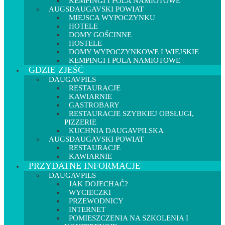
KEMPINGI I POLA NAMIOTOWE
AUGSDAUGAVSKI POWIAT
MIEJSCA WYPOCZYNKU
HOTELE
DOMY GOŚCINNE
HOSTELE
DOMY WYPOCZYNKOWE I WIEJSKIE
KEMPINGI I POLA NAMIOTOWE
GDZIE ZJEŚĆ
DAUGAVPILS
RESTAURACJE
KAWIARNIE
GASTROBARY
RESTAURACJE SZYBKIEJ OBSŁUGI,
PIZZERIE
KUCHNIA DAUGAVPILSKA
AUGSDAUGAVSKI POWIAT
RESTAURACJE
KAWIARNIE
PRZYDATNE INFORMACJE
DAUGAVPILS
JAK DOJECHAĆ?
WYCIECZKI
PRZEWODNICY
INTERNET
POMIESZCZENIA NA SZKOLENIA I