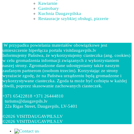
Kawiarnie
Gastrobary
Kuchnia Daugavpilska
Restauracje szybkiej obsługi, pizzerie
W przypadku powielania materiałów obowiązkowe jest
umieszczenie hiperłącza portalu visitdaugavpils.lv
Informujemy Państwa, że wykorzystujemy ciasteczka (ang. cookies)
w celu gromadzenia informacji związanych z wykorzystaniem
naszej strony. Zgromadzone dane udostępniamy także naszym
zaufanym partnerom (osobom trzecim). Korzystając ze strony
wyrażacie zgodę, że na Państwa urządzeniu będą gromadzone i
wykorzystywane ciasteczka. Zgoda ta może być cofnięta w każdej
chwili, poprzez skasowanie zachowanych ciasteczek.
+371 65422818 +371 26444810
turisms@daugavpils.lv
22a Rigas Street, Daugavpils, LV-5401
©2026 VISITDAUGAVPILS.LV
©2026 VISITDAUGAVPILS.LV