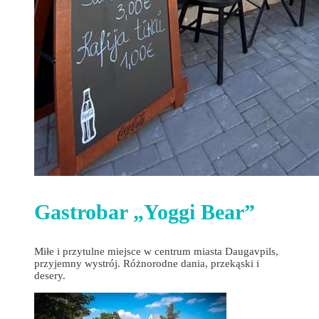
Gastrobar „Yoggi Bear”
Miłe i przytulne miejsce w centrum miasta Daugavpils,
przyjemny wystrój. Różnorodne dania, przekąski i
desery.